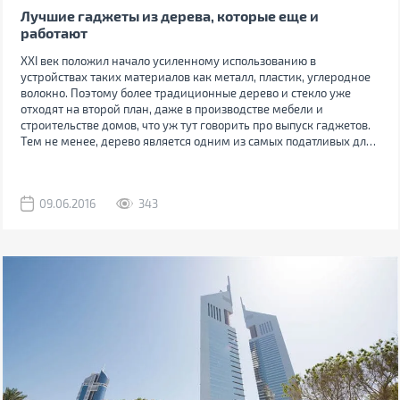
Лучшие гаджеты из дерева, которые еще и
работают
XXI век положил начало усиленному использованию в
устройствах таких материалов как металл, пластик, углеродное
волокно. Поэтому более традиционные дерево и стекло уже
отходят на второй план, даже в производстве мебели и
строительстве домов, что уж тут говорить про выпуск гаджетов.
Тем не менее, дерево является одним из самых податливых для
обработки материалом и наиболее безопасным в использовании.
Поэтому умельцы все же умудряются сделать гаджет из дерева,
да еще и абсолютно рабочий, который ни в чем не уступает
09.06.2016
343
железным или пластиковым оригиналам. Не верите? Убедитесь
сами.