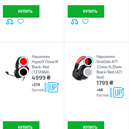
КУПИТЬ
КУПИТЬ
Наушники
Наушники
;
HyperX Cloud III
OneOdio A71
Black-Red
3,5мм/6,35мм
(727A9AA)
Black/Red (A71
₴
4999
Red)
₴
1799
+219
баллов
+46
баллов
КУПИТЬ
КУПИТЬ