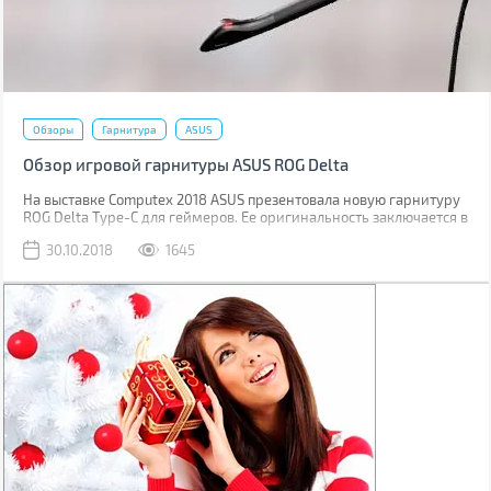
Обзоры
Гарнитура
ASUS
Обзор игровой гарнитуры ASUS ROG Delta
На выставке Computex 2018 ASUS презентовала новую гарнитуру
ROG Delta Type-C для геймеров. Ее оригинальность заключается в
треугольных амбушюрах, встроенном цифро-аналоговым
30.10.2018
1645
преобразователе и радужной RGB подсветке. А подключается она
по USB Type-C.