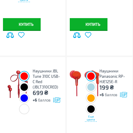
КУПИТЬ
КУПИТЬ
Наушники JBL
Наушники
Tune 310C USB-
Panasonic RP-
C Red
HJE125E-R
₴
199
(JBLT310CRED)
₴
699
+6
баллов
+6
баллов
Еще
цвета