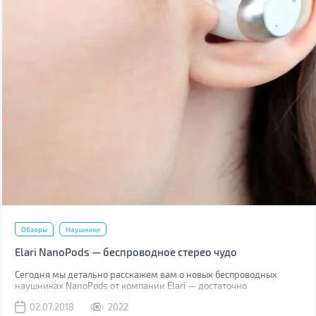
Обзоры
Наушники
Elari NanoPods — беспроводное стерео чудо
Сегодня мы детально расскажем вам о новых беспроводных
наушниках NanoPods от компании Elari — достаточно
популярного производителя умных гаджетов. Торговая марка
02.07.2018
2022
позиционирует свое новое детище как наушники со звучанием