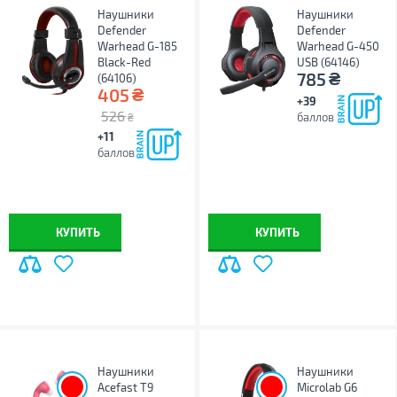
Наушники
Наушники
Defender
Defender
Warhead G-185
Warhead G-450
Black-Red
USB (64146)
₴
785
(64106)
₴
405
+39
526
баллов
₴
+11
баллов
КУПИТЬ
КУПИТЬ
Наушники
Наушники
Acefast T9
Microlab G6