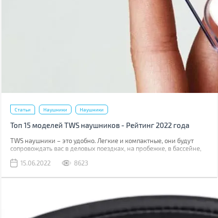
Статьи
Наушники
Наушники
Топ 15 моделей TWS наушников - Рейтинг 2022 года
TWS наушники – это удобно. Легкие и компактные, они будут
сопровождать вас в деловых поездках, на пробежке, в бассейне,
путешествии. Часто можно услышать, что они уступают по
15.06.2022
8623
качеству звука проводным моделям, но все ли могут услышать
разницу? Мы подготовили для вас топ-15 моделей в трех ценовых
сегментах, которые актуальны в мае 2022. В каждом из них есть
весьма интересные варианты на любой вкус и кошелек.