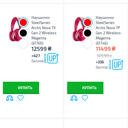
Наушники
Наушники
SteelSeries
SteelSeries
Arctis Nova 7X
Arctis Nova 7P
Gen 2 Wireless
Gen 2 Wireless
Magenta
Magenta
(61760)
(61746)
₴
₴
12599
11499
12599
+427
₴
баллов
+336
баллов
КУПИТЬ
КУПИТЬ