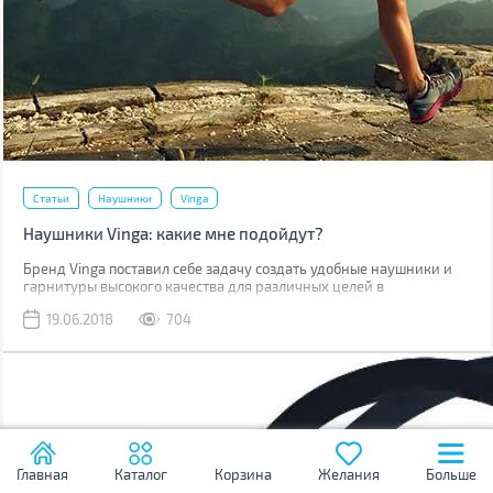
Статьи
Наушники
Vinga
Наушники Vinga: какие мне подойдут?
Бренд Vinga поставил себе задачу создать удобные наушники и
гарнитуры высокого качества для различных целей в
привлекательном дизайне. Чтобы каждый смог найти себе
19.06.2018
704
подходящие по вкусу и предназначению. Как же определиться?
Главная
Каталог
Корзина
Желания
Больше