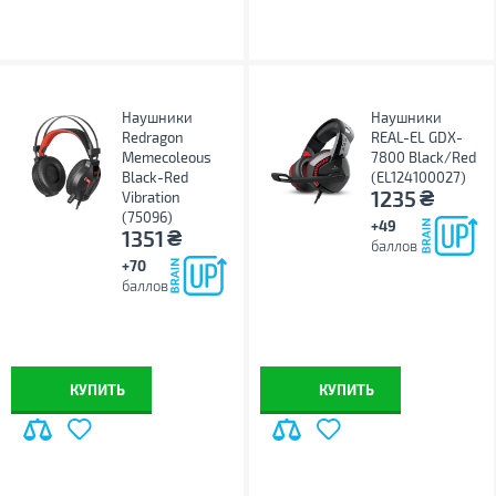
Наушники
Наушники
Redragon
REAL-EL GDX-
Memecoleous
7800 Black/Red
Black-Red
(EL124100027)
₴
1235
Vibration
(75096)
+49
₴
1351
баллов
+70
баллов
КУПИТЬ
КУПИТЬ