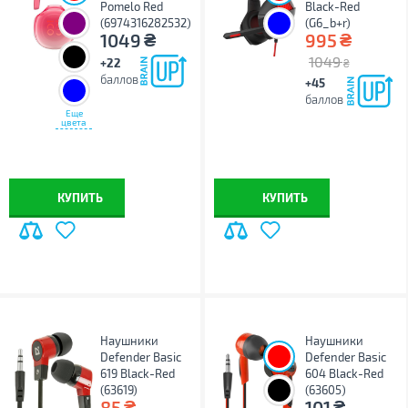
Pomelo Red
Black-Red
(6974316282532)
(G6_b+r)
₴
₴
1049
995
1049
+22
₴
баллов
+45
баллов
Еще
цвета
КУПИТЬ
КУПИТЬ
Наушники
Наушники
Defender Basic
Defender Basic
619 Black-Red
604 Black-Red
(63619)
(63605)
₴
₴
85
101