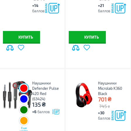
+14
+21
баллов
баллов
КУПИТЬ
КУПИТЬ
Наушники
Наушники
Defender Pulse
Microlab K360
420 Red
Black
₴
701
(63424)
₴
135
745
₴
+6
баллов
+30
баллов
Еще
цвета