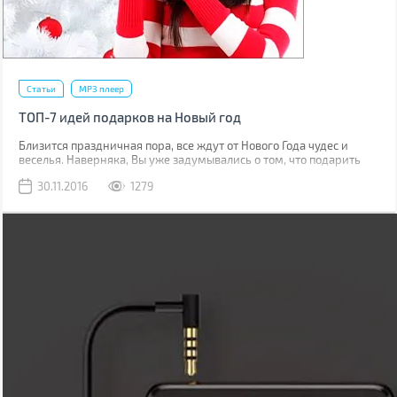
Статьи
MP3 плеер
ТОП-7 идей подарков на Новый год
Близится праздничная пора, все ждут от Нового Года чудес и
веселья. Наверняка, Вы уже задумывались о том, что подарить
близким людям и членам семьи? Это непростой выбор, но BRAIN-
30.11.2016
1279
Гид подготовил для Вас несколько замечательных идей для
подарков на Новый год.