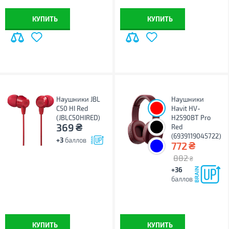
КУПИТЬ
КУПИТЬ
Наушники JBL
Наушники
C50 HI Red
Havit HV-
(JBLC50HIRED)
H2590BT Pro
₴
369
Red
(6939119045722)
+3
баллов
₴
772
882
₴
+36
баллов
КУПИТЬ
КУПИТЬ