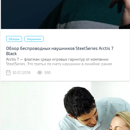
Обзоры
Наушники
Обзор беспроводных наушников SteelSeries Arctis 7
Black
Arctis 7 — флагман среди игровых гарнитур от компании
SteelSeries. Это третьи по счету наушники в линейке: ранее
компания уже знакомила игроманов и аудиофилов с
30.07.2018
990
наушниками Arctis 3 и Arctis 5.