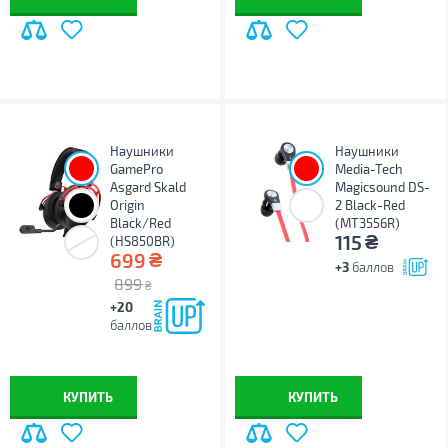
Наушники
Наушники
GamePro
Media-Tech
Asgard Skald
Magicsound DS-
Origin
2 Black-Red
Black/Red
(MT3556R)
₴
115
(HS850BR)
₴
699
+3
баллов
899
₴
+20
баллов
КУПИТЬ
КУПИТЬ