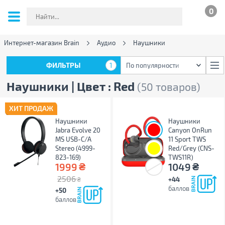
0
Интернет-магазин Brain
Аудио
Наушники
ФИЛЬТРЫ
1
По популярности
ФИЛЬТРЫ
1
По популярности
Наушники | Цвет : Red
(50 товаров)
ХИТ ПРОДАЖ
Наушники
Наушники
Jabra Evolve 20
Canyon OnRun
MS USB-C/A
11 Sport TWS
Stereo (4999-
Red/Grey (CNS-
823-169)
TWS11R)
₴
₴
1999
1049
2506
+44
₴
баллов
+50
баллов