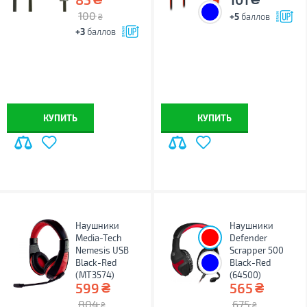
100
+5
баллов
₴
+3
баллов
КУПИТЬ
КУПИТЬ
Наушники
Наушники
Media-Tech
Defender
Nemesis USB
Scrapper 500
Black-Red
Black-Red
(MT3574)
(64500)
₴
₴
599
565
804
675
₴
₴