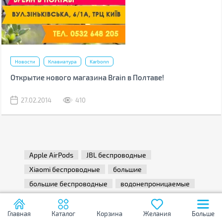
Новости
Клавиатура
Karbonn
Открытие нового магазина Brain в Полтаве!
27.02.2014
410
Apple AirPods
JBL беспроводные
Xiaomi беспроводные
большие
большие беспроводные
водонепроницаемые
для девушек
капельки
маленькие
недорогие
проводные для iPhone
Главная
Каталог
Корзина
Желания
Больше