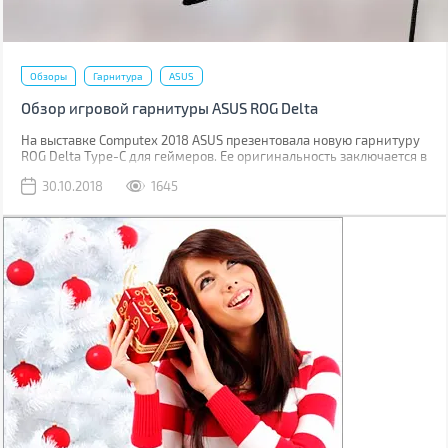
Обзоры
Гарнитура
ASUS
Обзор игровой гарнитуры ASUS ROG Delta
На выставке Computex 2018 ASUS презентовала новую гарнитуру
ROG Delta Type-C для геймеров. Ее оригинальность заключается в
треугольных амбушюрах, встроенном цифро-аналоговым
30.10.2018
1645
преобразователе и радужной RGB подсветке. А подключается она
по USB Type-C.