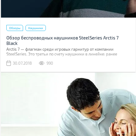
Обзоры
Наушники
Обзор беспроводных наушников SteelSeries Arctis 7
Black
Arctis 7 — флагман среди игровых гарнитур от компании
SteelSeries. Это третьи по счету наушники в линейке: ранее
компания уже знакомила игроманов и аудиофилов с
30.07.2018
990
наушниками Arctis 3 и Arctis 5.