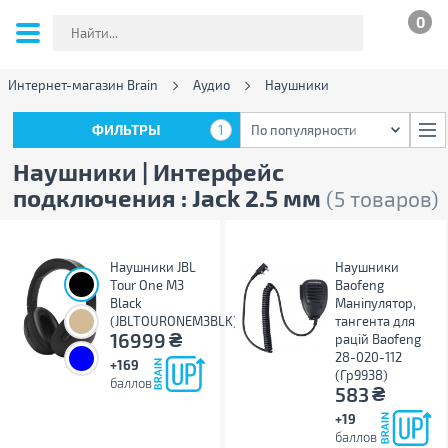
0
Интернет-магазин Brain
Аудио
Наушники
ФИЛЬТРЫ
1
По популярности
ФИЛЬТРЫ
1
По популярности
Наушники | Интерфейс
подключения : Jack 2.5 мм
(5 товаров)
Наушники JBL
Наушники
Tour One M3
Baofeng
Black
Маніпулятор,
(JBLTOURONEM3BLK)
тангента для
₴
16999
рацій Baofeng
28-020-112
+169
(Гр9938)
баллов
₴
583
+19
баллов