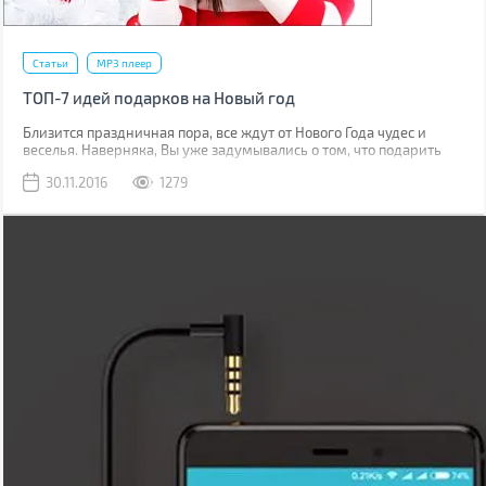
Статьи
MP3 плеер
ТОП-7 идей подарков на Новый год
Близится праздничная пора, все ждут от Нового Года чудес и
веселья. Наверняка, Вы уже задумывались о том, что подарить
близким людям и членам семьи? Это непростой выбор, но BRAIN-
30.11.2016
1279
Гид подготовил для Вас несколько замечательных идей для
подарков на Новый год.