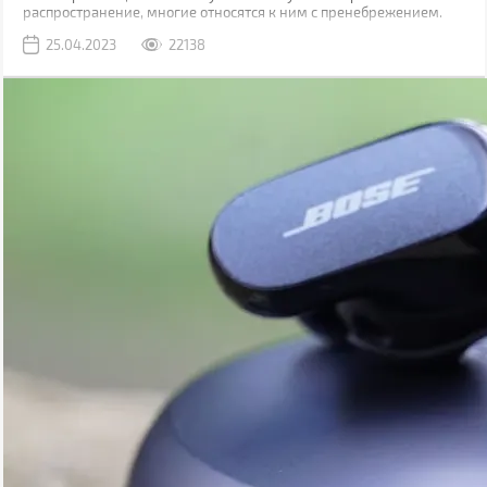
распространение, многие относятся к ним с пренебрежением.
Виной тому является миф, что они обладают плохим звучанием.
25.04.2023
22138