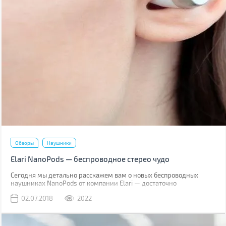
Обзоры
Наушники
Elari NanoPods — беспроводное стерео чудо
Сегодня мы детально расскажем вам о новых беспроводных
наушниках NanoPods от компании Elari — достаточно
популярного производителя умных гаджетов. Торговая марка
02.07.2018
2022
позиционирует свое новое детище как наушники со звучанием
класса Hi-Fi.