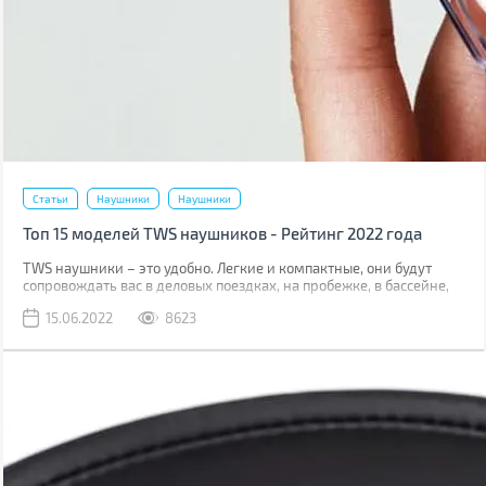
Статьи
Наушники
Наушники
Топ 15 моделей TWS наушников - Рейтинг 2022 года
TWS наушники – это удобно. Легкие и компактные, они будут
сопровождать вас в деловых поездках, на пробежке, в бассейне,
путешествии. Часто можно услышать, что они уступают по
15.06.2022
8623
качеству звука проводным моделям, но все ли могут услышать
разницу? Мы подготовили для вас топ-15 моделей в трех ценовых
сегментах, которые актуальны в мае 2022. В каждом из них есть
весьма интересные варианты на любой вкус и кошелек.