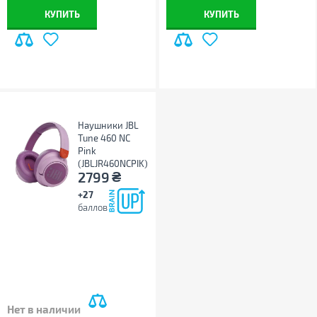
КУПИТЬ
КУПИТЬ
Наушники JBL
Tune 460 NC
Pink
(JBLJR460NCPIK)
₴
2799
+27
баллов
Нет в наличии