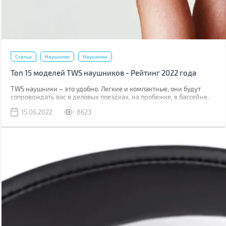
Статьи
Наушники
Наушники
Топ 15 моделей TWS наушников - Рейтинг 2022 года
TWS наушники – это удобно. Легкие и компактные, они будут
сопровождать вас в деловых поездках, на пробежке, в бассейне,
путешествии. Часто можно услышать, что они уступают по
15.06.2022
8623
качеству звука проводным моделям, но все ли могут услышать
разницу? Мы подготовили для вас топ-15 моделей в трех ценовых
сегментах, которые актуальны в мае 2022. В каждом из них есть
весьма интересные варианты на любой вкус и кошелек.