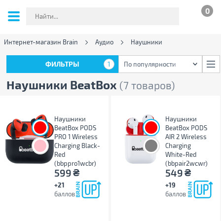
0
Интернет-магазин Brain
Аудио
Наушники
ФИЛЬТРЫ
1
По популярности
ФИЛЬТРЫ
1
По популярности
Наушники BeatBox
(7 товаров)
Наушники
Наушники
BeatBox PODS
BeatBox PODS
PRO 1 Wireless
AIR 2 Wireless
Charging Black-
Charging
Red
White-Red
(bbppro1wcbr)
(bbpair2wcwr)
₴
₴
599
549
+21
+19
баллов
баллов