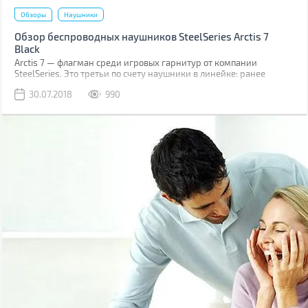
Обзоры
Наушники
Обзор беспроводных наушников SteelSeries Arctis 7
Black
Arctis 7 — флагман среди игровых гарнитур от компании
SteelSeries. Это третьи по счету наушники в линейке: ранее
компания уже знакомила игроманов и аудиофилов с
30.07.2018
990
наушниками Arctis 3 и Arctis 5.