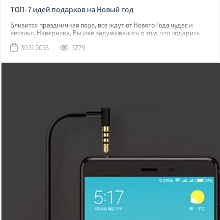
ТОП-7 идей подарков на Новый год
Близится праздничная пора, все ждут от Нового Года чудес и
веселья. Наверняка, Вы уже задумывались о том, что подарить
близким людям и членам семьи? Это непростой выбор, но BRAIN-
30.11.2016
1279
Гид подготовил для Вас несколько замечательных идей для
подарков на Новый год.