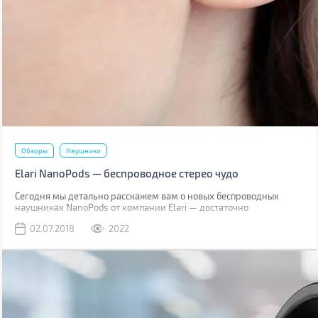
Обзоры
Наушники
Elari NanoPods — беспроводное стерео чудо
Сегодня мы детально расскажем вам о новых беспроводных
наушниках NanoPods от компании Elari — достаточно
популярного производителя умных гаджетов. Торговая марка
02.07.2018
2022
позиционирует свое новое детище как наушники со звучанием
класса Hi-Fi.