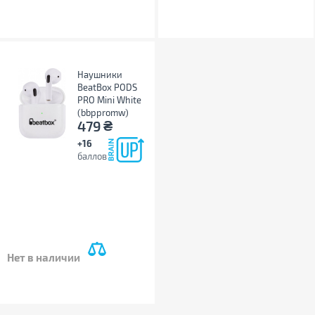
Наушники
BeatBox PODS
PRO Mini White
(bbppromw)
₴
479
+16
баллов
Нет в наличии