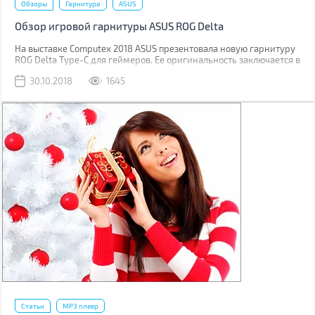
Обзоры
Гарнитура
ASUS
Обзор игровой гарнитуры ASUS ROG Delta
На выставке Computex 2018 ASUS презентовала новую гарнитуру
ROG Delta Type-C для геймеров. Ее оригинальность заключается в
треугольных амбушюрах, встроенном цифро-аналоговым
30.10.2018
1645
преобразователе и радужной RGB подсветке. А подключается она
по USB Type-C.
Статьи
MP3 плеер