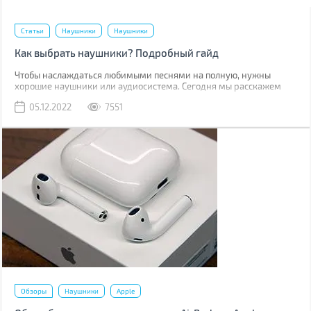
Статьи
Наушники
Наушники
Как выбрать наушники? Подробный гайд
Чтобы наслаждаться любимыми песнями на полную, нужны
хорошие наушники или аудиосистема. Сегодня мы расскажем
наушниках: их строении, способе передачи сигнала,
05.12.2022
7551
характеристиках и других факторах, которые нужно учесть при
выборе.
Обзоры
Наушники
Apple