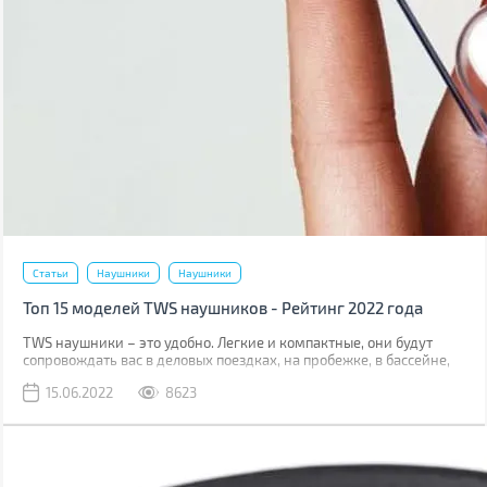
Статьи
Наушники
Наушники
Топ 15 моделей TWS наушников - Рейтинг 2022 года
TWS наушники – это удобно. Легкие и компактные, они будут
сопровождать вас в деловых поездках, на пробежке, в бассейне,
путешествии. Часто можно услышать, что они уступают по
15.06.2022
8623
качеству звука проводным моделям, но все ли могут услышать
разницу? Мы подготовили для вас топ-15 моделей в трех ценовых
сегментах, которые актуальны в мае 2022. В каждом из них есть
весьма интересные варианты на любой вкус и кошелек.