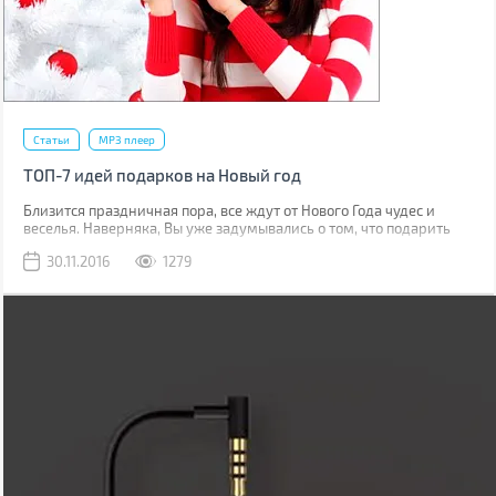
Статьи
MP3 плеер
ТОП-7 идей подарков на Новый год
Близится праздничная пора, все ждут от Нового Года чудес и
веселья. Наверняка, Вы уже задумывались о том, что подарить
близким людям и членам семьи? Это непростой выбор, но BRAIN-
30.11.2016
1279
Гид подготовил для Вас несколько замечательных идей для
подарков на Новый год.