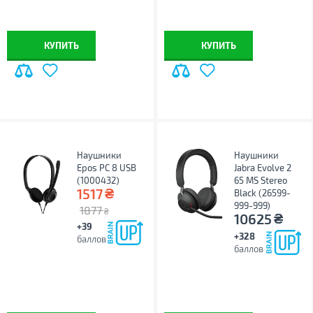
КУПИТЬ
КУПИТЬ
Наушники
Наушники
Epos PC 8 USB
Jabra Evolve 2
(1000432)
65 MS Stereo
₴
1517
Black (26599-
999-999)
1877
₴
₴
10625
+39
+328
баллов
баллов