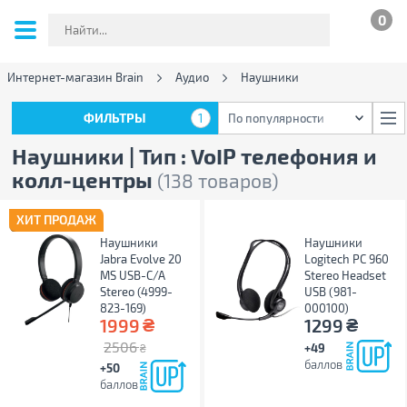
0
Интернет-магазин Brain
Аудио
Наушники
ФИЛЬТРЫ
1
По популярности
ФИЛЬТРЫ
1
По популярности
Наушники | Тип : VoIP телефония и
колл-центры
(138 товаров)
ХИТ ПРОДАЖ
Наушники
Наушники
Jabra Evolve 20
Logitech PC 960
MS USB-C/A
Stereo Headset
Stereo (4999-
USB (981-
823-169)
000100)
₴
₴
1999
1299
2506
+49
₴
баллов
+50
баллов