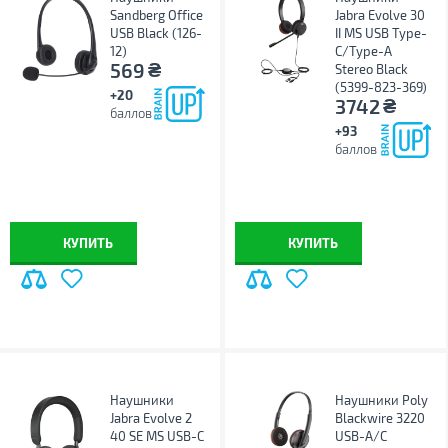
Sandberg Office
Jabra Evolve 30
USB Black (126-
II MS USB Type-
12)
C/Type-A
₴
569
Stereo Black
(5399-823-369)
+20
₴
3742
баллов
+93
баллов
КУПИТЬ
КУПИТЬ
Наушники
Наушники Poly
Jabra Evolve 2
Blackwire 3220
40 SE MS USB-C
USB-A/C