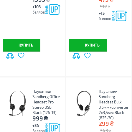
512
+103
₴
баллов
+15
баллов
КУПИТЬ
КУПИТЬ
Наушники
Наушники
Sandberg Office
Sandberg
Headset Pro
Headset Bulk
Stereo USB
3,5мм+converter
Black (126-13)
2х3,5мм Black
₴
999
(825-30)
₴
299
+34
343
баллов
₴