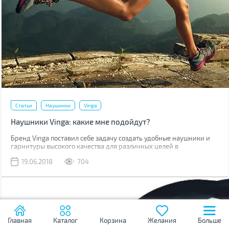
Статьи
Наушники
Vinga
Наушники Vinga: какие мне подойдут?
Бренд Vinga поставил себе задачу создать удобные наушники и
гарнитуры высокого качества для различных целей в
привлекательном дизайне. Чтобы каждый смог найти себе
19.06.2018
704
подходящие по вкусу и предназначению. Как же определиться?
Главная
Каталог
Корзина
Желания
Больше