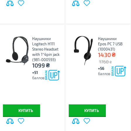
Наушники
Наушники
Logitech H111
Epos PC 7 USB
Stereo Headset
(1000431)
₴
1430
with 1*4pin jack
(981-000593)
1768
₴
₴
1099
+56
+51
баллов
баллов
КУПИТЬ
КУПИТЬ