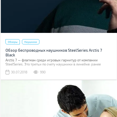
Обзоры
Наушники
Обзор беспроводных наушников SteelSeries Arctis 7
Black
Arctis 7 — флагман среди игровых гарнитур от компании
SteelSeries. Это третьи по счету наушники в линейке: ранее
компания уже знакомила игроманов и аудиофилов с
30.07.2018
990
наушниками Arctis 3 и Arctis 5.