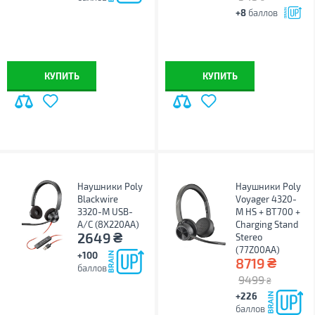
+8
баллов
КУПИТЬ
КУПИТЬ
Наушники Poly
Наушники Poly
Blackwire
Voyager 4320-
3320-M USB-
M HS + BT700 +
A/C (8X220AA)
Charging Stand
₴
2649
Stereo
(77Z00AA)
+100
₴
8719
баллов
9499
₴
+226
баллов