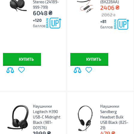
Stereo (24189-
(8X228AA)
₴
2406
999-799)
₴
6048
2862
₴
+120
+81
баллов
баллов
КУПИТЬ
КУПИТЬ
Наушники
Наушники
Logitech H390
Sandberg
USB-C Midnight
Headset Bulk
Black (981-
USB Black (825-
001576)
29)
₴
₴
1999
479