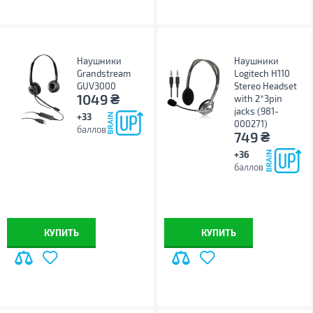
Наушники
Наушники
Grandstream
Logitech H110
GUV3000
Stereo Headset
₴
1049
with 2*3pin
jacks (981-
+33
000271)
баллов
₴
749
+36
баллов
КУПИТЬ
КУПИТЬ