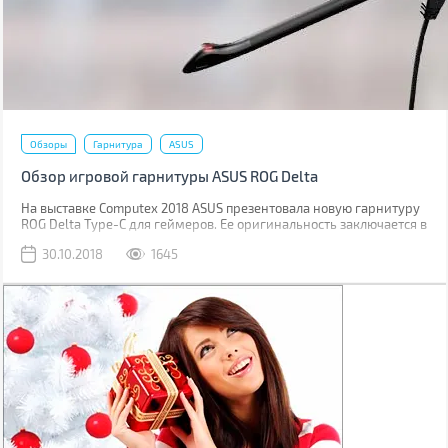
Обзоры
Гарнитура
ASUS
Обзор игровой гарнитуры ASUS ROG Delta
На выставке Computex 2018 ASUS презентовала новую гарнитуру
ROG Delta Type-C для геймеров. Ее оригинальность заключается в
треугольных амбушюрах, встроенном цифро-аналоговым
30.10.2018
1645
преобразователе и радужной RGB подсветке. А подключается она
по USB Type-C.