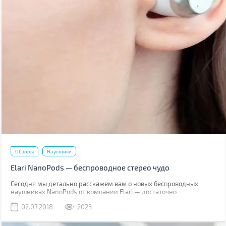
Обзоры
Наушники
Elari NanoPods — беспроводное стерео чудо
Сегодня мы детально расскажем вам о новых беспроводных
наушниках NanoPods от компании Elari — достаточно
популярного производителя умных гаджетов. Торговая марка
02.07.2018
2023
позиционирует свое новое детище как наушники со звучанием
класса Hi-Fi.