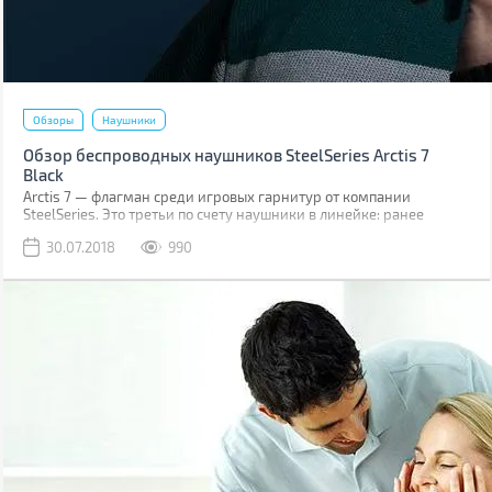
Обзоры
Наушники
Обзор беспроводных наушников SteelSeries Arctis 7
Black
Arctis 7 — флагман среди игровых гарнитур от компании
SteelSeries. Это третьи по счету наушники в линейке: ранее
компания уже знакомила игроманов и аудиофилов с
30.07.2018
990
наушниками Arctis 3 и Arctis 5.