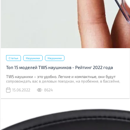
Статьи
Наушники
Наушники
Топ 15 моделей TWS наушников - Рейтинг 2022 года
TWS наушники – это удобно. Легкие и компактные, они будут
сопровождать вас в деловых поездках, на пробежке, в бассейне,
путешествии. Часто можно услышать, что они уступают по
15.06.2022
8624
качеству звука проводным моделям, но все ли могут услышать
разницу? Мы подготовили для вас топ-15 моделей в трех ценовых
сегментах, которые актуальны в мае 2022. В каждом из них есть
весьма интересные варианты на любой вкус и кошелек.