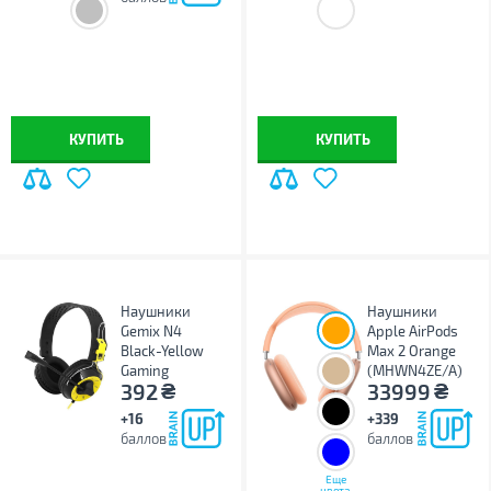
КУПИТЬ
КУПИТЬ
Наушники
Наушники
Gemix N4
Apple AirPods
Black-Yellow
Max 2 Orange
Gaming
(MHWN4ZE/A)
₴
₴
392
33999
+16
+339
баллов
баллов
Еще
цвета