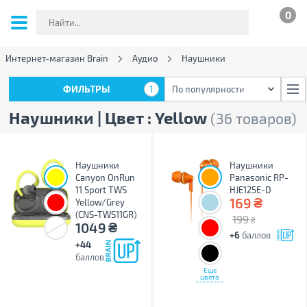
0
Интернет-магазин Brain
Аудио
Наушники
ФИЛЬТРЫ
1
По популярности
ФИЛЬТРЫ
1
По популярности
Наушники | Цвет : Yellow
(36 товаров)
Наушники
Наушники
Canyon OnRun
Panasonic RP-
11 Sport TWS
HJE125E-D
₴
169
Yellow/Grey
(CNS-TWS11GR)
199
₴
₴
1049
+6
баллов
+44
баллов
Еще
цвета