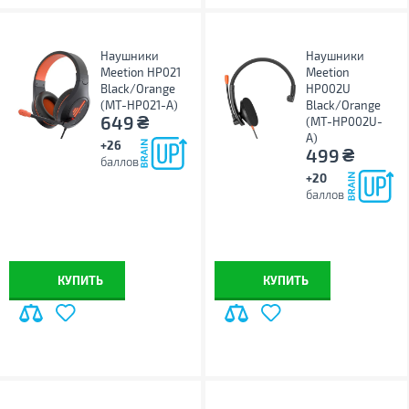
Наушники
Наушники
Meetion HP021
Meetion
Black/Orange
HP002U
(MT-HP021-A)
Black/Orange
₴
649
(MT-HP002U-
A)
+26
₴
499
баллов
+20
баллов
КУПИТЬ
КУПИТЬ