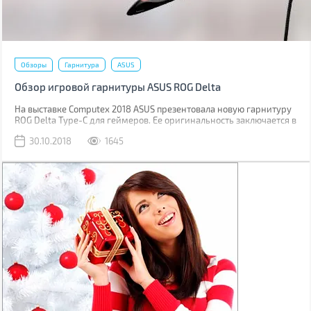
Обзоры
Гарнитура
ASUS
Обзор игровой гарнитуры ASUS ROG Delta
На выставке Computex 2018 ASUS презентовала новую гарнитуру
ROG Delta Type-C для геймеров. Ее оригинальность заключается в
треугольных амбушюрах, встроенном цифро-аналоговым
30.10.2018
1645
преобразователе и радужной RGB подсветке. А подключается она
по USB Type-C.