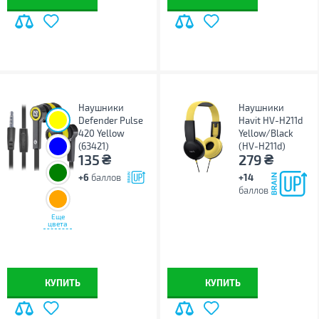
Наушники
Наушники
Defender Pulse
Havit HV-H211d
420 Yellow
Yellow/Black
(63421)
(HV-H211d)
₴
₴
135
279
+6
баллов
+14
баллов
Еще
цвета
КУПИТЬ
КУПИТЬ