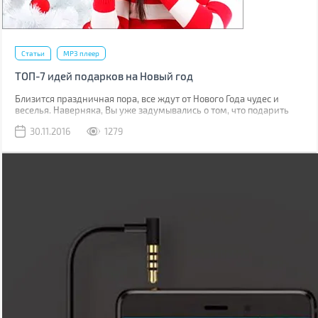
Статьи
MP3 плеер
ТОП-7 идей подарков на Новый год
Близится праздничная пора, все ждут от Нового Года чудес и
веселья. Наверняка, Вы уже задумывались о том, что подарить
близким людям и членам семьи? Это непростой выбор, но BRAIN-
30.11.2016
1279
Гид подготовил для Вас несколько замечательных идей для
подарков на Новый год.