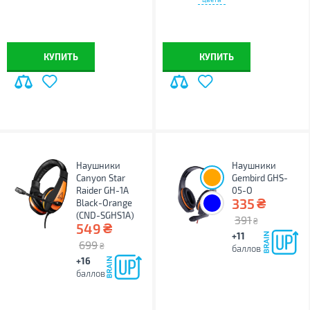
КУПИТЬ
КУПИТЬ
Наушники
Наушники
Canyon Star
Gembird GHS-
Raider GH-1A
05-O
₴
335
Black-Orange
(CND-SGHS1A)
391
₴
₴
549
+11
699
₴
баллов
+16
баллов