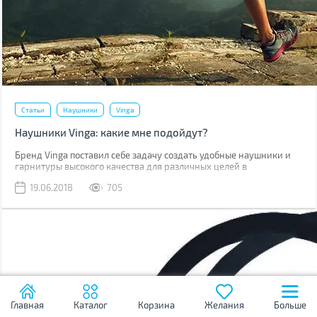
Статьи
Наушники
Vinga
Наушники Vinga: какие мне подойдут?
Бренд Vinga поставил себе задачу создать удобные наушники и
гарнитуры высокого качества для различных целей в
привлекательном дизайне. Чтобы каждый смог найти себе
19.06.2018
705
подходящие по вкусу и предназначению. Как же определиться?
Главная
Каталог
Корзина
Желания
Больше