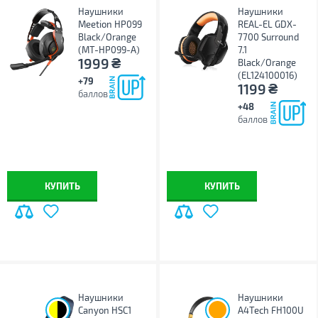
Наушники
Наушники
Meetion HP099
REAL-EL GDX-
Black/Orange
7700 Surround
(MT-HP099-A)
7.1
₴
1999
Black/Orange
(EL124100016)
+79
₴
1199
баллов
+48
баллов
КУПИТЬ
КУПИТЬ
Наушники
Наушники
;
Canyon HSC1
A4Tech FH100U