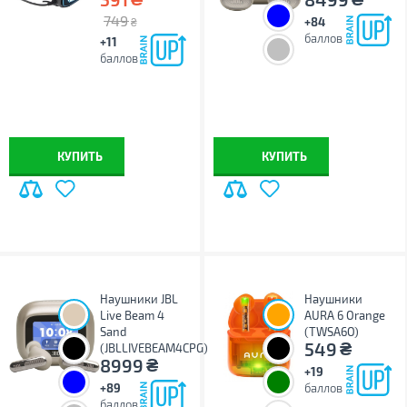
749
+84
₴
баллов
+11
баллов
КУПИТЬ
КУПИТЬ
Наушники JBL
Наушники
Live Beam 4
AURA 6 Orange
Sand
(TWSA6O)
₴
549
(JBLLIVEBEAM4CPG)
₴
8999
+19
+89
баллов
баллов