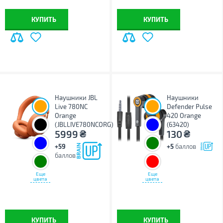
КУПИТЬ
КУПИТЬ
Наушники JBL
Наушники
Live 780NC
Defender Pulse
Orange
420 Orange
(JBLLIVE780NCORG)
(63420)
₴
₴
5999
130
+59
+5
баллов
баллов
Еще
Еще
цвета
цвета
КУПИТЬ
КУПИТЬ