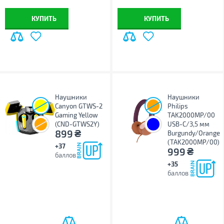
КУПИТЬ
КУПИТЬ
Наушники
Наушники
Canyon GTWS-2
Philips
Gaming Yellow
TAK2000MP/00
(CND-GTWS2Y)
USB-C/3,5 мм
₴
899
Burgundy/Orange
(TAK2000MP/00)
+37
₴
999
баллов
+35
баллов