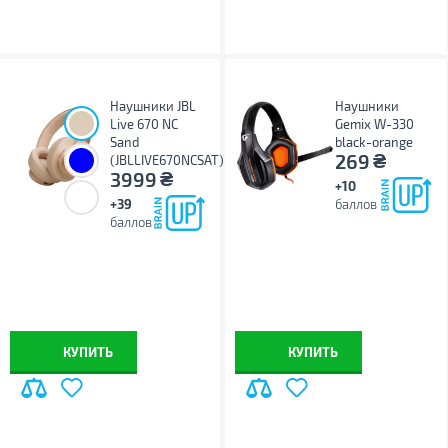
Наушники JBL
Наушники
Live 670 NC
Gemix W-330
Sand
black-orange
₴
269
(JBLLIVE670NCSAT)
₴
3999
+10
+39
баллов
баллов
КУПИТЬ
КУПИТЬ