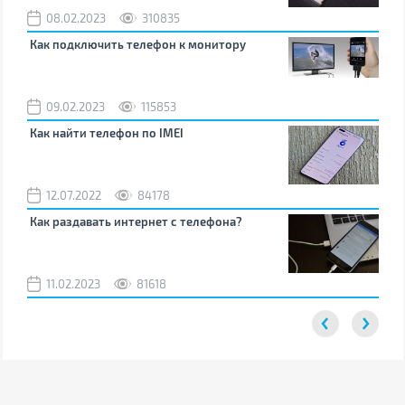
08.02.2023
310835
1
Как подключить телефон к монитору
Как
09.02.2023
115853
0
Как найти телефон по IMEI
Поч
12.07.2022
84178
0
Как раздавать интернет с телефона?
Как
вос
11.02.2023
81618
2