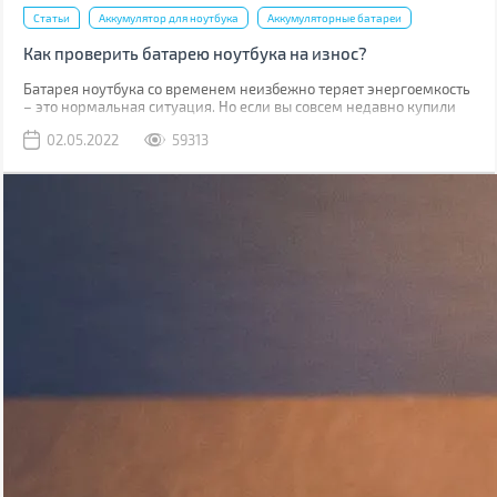
Статьи
Аккумулятор для ноутбука
Аккумуляторные батареи
Как проверить батарею ноутбука на износ?
Батарея ноутбука со временем неизбежно теряет энергоемкость
– это нормальная ситуация. Но если вы совсем недавно купили
ноутбук, то такое положение дел требует вашего внимания. В
02.05.2022
59313
случае, когда гарантийный срок батареи (обычно от 1 до 3 лет в
зависимости от типа аккумулятора и производителя) не вышел, а
она сильно износилась (более 20%), то производитель
производит бесплатную замену.