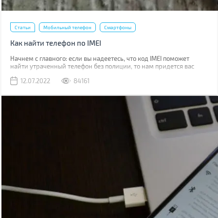
Статьи
Мобильный телефон
Смартфоны
Как найти телефон по IMEI
Начнем с главного: если вы надеетесь, что код IMEI поможет
найти утраченный телефон без полиции, то нам придется вас
разочаровать. Если вы телефон потеряли, то наличие кода не
12.07.2022
84161
поможет абсолютно. Если его украли, IMEI стоит сообщить
полиции, что позволит отыскать смартфон в будущем.