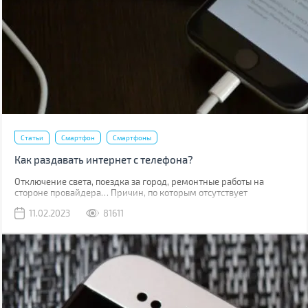
Статьи
Смартфон
Смартфоны
Как раздавать интернет с телефона?
Отключение света, поездка за город, ремонтные работы на
стороне провайдера… Причин, по которым отсутствует
привычный проводной интернет множество. В такой момент
11.02.2023
81611
может выручить мобильная сеть, конечно, если вы находитесь в
зоне ее покрытия.