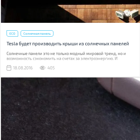
ECO
Солнечная панель
Tesla будет производить крыши из солнечных панелей
Солнечные панели это не только модный мировой тренд, но и
возможность сэкономить на счетах за электроэнергию. И
поэтому человечество от солнечных станций в полях перешло на
18.08.2016
405
более простое и не столь затратное использование солнечных
панелей на крышах своих домов.