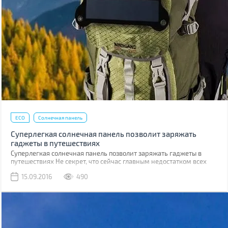
ECO
Солнечная панель
Суперлегкая солнечная панель позволит заряжать
гаджеты в путешествиях
Суперлегкая солнечная панель позволит заряжать гаджеты в
путешествиях Не секрет, что сейчас главным недостатком всех
гаджетов является их автономное время работы. Особенно это
15.09.2016
490
чувствуется во время походов и путешествий по лесам и горам.
Конечно, можно приобрести универсальную мобильную батарею,
но ее тоже нужно заряжать. Так как же тут быть, особенно когда
путешествие продолжается несколько дней или недель? Наконец
выход найден.