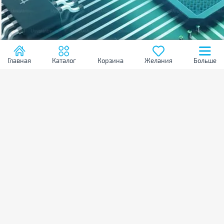
Главная
Каталог
Корзина
Желания
Больше
Статьи
Процессор
Рейтинг процессоров
ТОП 15 процессоров – Рейтинг лучших моделей 2024
года
Рынок комплектующих для компьютеров развивается
семимильными шагами, в этом году Intel представила 14-е
поколение процессоров построенных на техпроцессе 6 нм,
23.04.2024
34375
постепенно дешевеют решения для платформ с поддержкой
шины обмена данными PCI 5.0 и оперативной памяти DDR5.