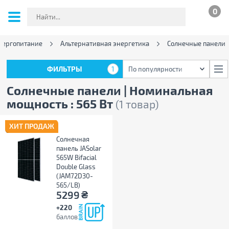
0
нергопитание
Альтернативная энергетика
Солнечные панели
ФИЛЬТРЫ
1
По популярности
ФИЛЬТРЫ
1
По популярности
Солнечные панели | Номинальная
мощность : 565 Вт
(1 товар)
ХИТ ПРОДАЖ
Солнечная
панель JASolar
565W Bifacial
Double Glass
(JAM72D30-
565/LB)
₴
5299
+220
баллов