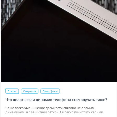
Статьи
Смартфон
Смартфоны
Что делать если динамик телефона стал звучать тише?
Чаще всего уменьшение громкости связано не с самим
динамиком, а с защитной сеткой. Ее легко почистить своими
руками, причем скорее всего у вас дома уже есть все