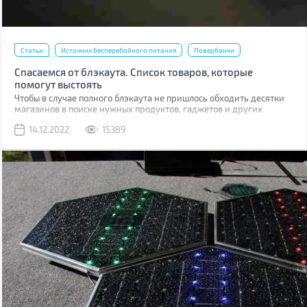
Статьи
Источник бесперебойного питания
Повербанки
Спасаемся от блэкаута. Список товаров, которые
помогут выстоять
Чтобы в случае полного блэкаута не пришлось обходить десятки
магазинов в поиске нужных продуктов, гаджетов и других
товаров, стоит подготовиться заранее. Мы составили обширный
14.12.2022
15389
список, в который вошли как товары первой необходимости, так и
полезные вещи, способные обеспечить дополнительный комфорт,
но без которых можно протянуть.