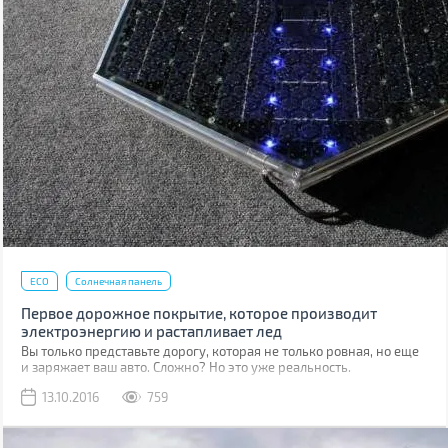
ECO
Солнечная панель
Первое дорожное покрытие, которое производит
электроэнергию и растапливает лед
Вы только представьте дорогу, которая не только ровная, но еще
и заряжает ваш авто. Сложно? Но это уже реальность.
Американский стартап Solar Roadways провел испытания
13.10.2016
759
опытных образцов революционного дорожного покрытия. Дело в
том, что оно может производить электроэнергию, а в зимнее
время еще и растапливать лед.