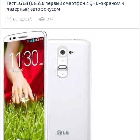
Тест LG G3 (D855): первый смартфон с QHD-экраном и
лазерным автофокусом
07.10.2014
272