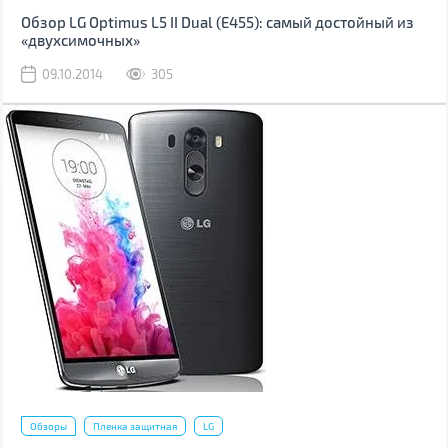
Обзор LG Optimus L5 II Dual (Е455): самый достойный из
«двухсимочных»
09.10.2014
305
Обзоры
Пленка защитная
LG