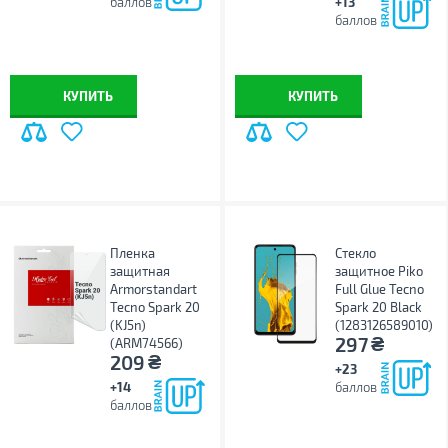
баллов
+13
баллов
КУПИТЬ
КУПИТЬ
Пленка
Стекло
защитная
защитное Piko
Armorstandart
Full Glue Tecno
Tecno Spark 20
Spark 20 Black
(KJ5n)
(1283126589010)
₴
297
(ARM74566)
₴
209
+23
+14
баллов
баллов