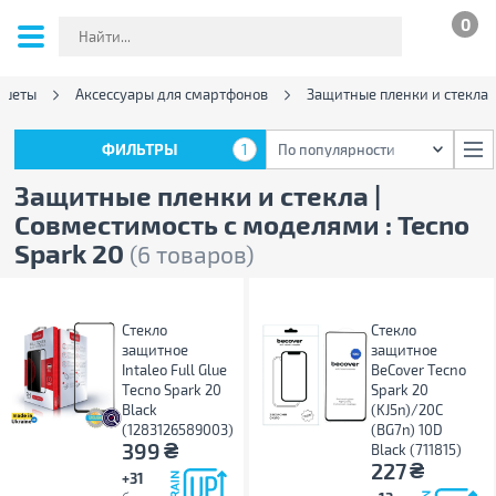
0
ншеты
Аксессуары для смартфонов
Защитные пленки и стекла
ФИЛЬТРЫ
1
По популярности
ФИЛЬТРЫ
1
По популярности
Защитные пленки и стекла |
Совместимость с моделями : Tecno
Spark 20
(6 товаров)
Стекло
Стекло
защитное
защитное
Intaleo Full Glue
BeCover Tecno
Tecno Spark 20
Spark 20
Black
(KJ5n)/20C
(1283126589003)
(BG7n) 10D
₴
399
Black (711815)
₴
227
+31