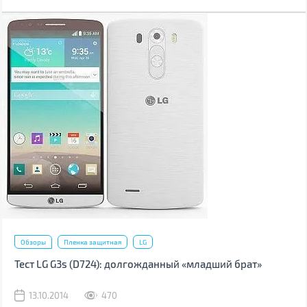
Обзоры
Пленка защитная
LG
Тест LG G3s (D724): долгожданный «младший брат»
13.10.2014
470