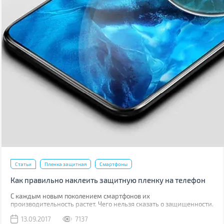
Статьи
Пленка защитная
Смартфоны
Как правильно наклеить защитную пленку на телефон
С каждым новым поколением смартфонов их
производительность растет. Чего нельзя сказать о защищенности.
Да, современные модели, как правило, имеют хорошую
13.09.2017
7137
водонепроницаемость, но все также уязвимы к механическим