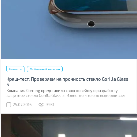
Новости
Мобильный телефон
Краш-тест: Проверяем на прочность стекло Gorilla Glass
5
Компания Corning представила свою новейшую разработку —
защитное стекло Gorilla Glass 5. Известно, что оно выдерживает
падение на твёрдую поверхность с высоты до 1,6 м в 80% случаев.
25.07.2016
3931
Как правило, большинство из них происходит при фотосессиях
селфи.