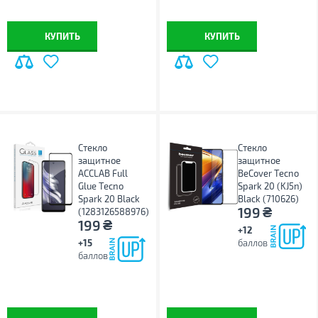
КУПИТЬ
КУПИТЬ
Стекло
Стекло
защитное
защитное
ACCLAB Full
BeCover Tecno
Glue Tecno
Spark 20 (KJ5n)
Spark 20 Black
Black (710626)
₴
199
(1283126588976)
₴
199
+12
+15
баллов
баллов