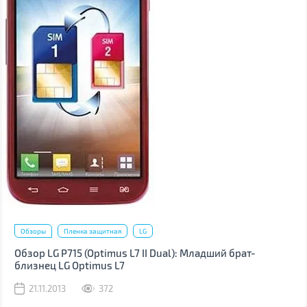
Обзоры
Пленка защитная
LG
Обзор LG P715 (Optimus L7 II Dual): Младший брат-
близнец LG Optimus L7
21.11.2013
372