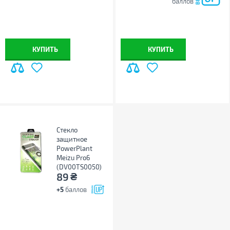
баллов
КУПИТЬ
КУПИТЬ
Стекло
защитное
PowerPlant
Meizu Pro6
(DV00TS0050)
₴
89
+5
баллов