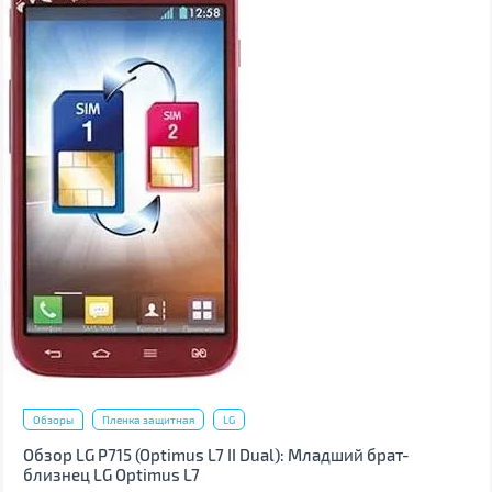
Обзоры
Пленка защитная
LG
Обзор LG P715 (Optimus L7 II Dual): Младший брат-
близнец LG Optimus L7