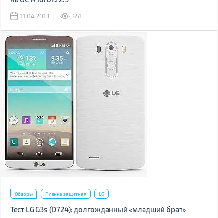
11.04.2013
651
Обзоры
Пленка защитная
LG
Тест LG G3s (D724): долгожданный «младший брат»