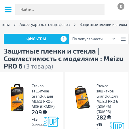
0
ншеты
Аксессуары для смартфонов
Защитные пленки и стекла
ФИЛЬТРЫ
1
По популярности
ФИЛЬТРЫ
1
По популярности
Защитные пленки и стекла |
Совместимость с моделями : Meizu
PRO 6
(3 товара)
Стекло
Стекло
защитное
защитное
Grand-X для
Grand-X для
MEIZU PRO6
MEIZU PRO 6
MX6 (GXMX6)
(GXMP6)
₴
249
(GXMP6)
₴
282
+15
баллов
+19