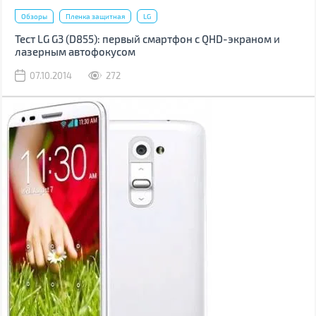
Обзоры
Пленка защитная
LG
Тест LG G3 (D855): первый смартфон с QHD-экраном и
лазерным автофокусом
07.10.2014
272