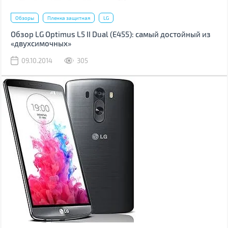
Обзоры
Пленка защитная
LG
Обзор LG Optimus L5 II Dual (Е455): самый достойный из
«двухсимочных»
09.10.2014
305