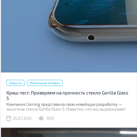
Новости
Мобильный телефон
Краш-тест: Проверяем на прочность стекло Gorilla Glass
5
Компания Corning представила свою новейшую разработку —
защитное стекло Gorilla Glass 5. Известно, что оно выдерживает
падение на твёрдую поверхность с высоты до 1,6 м в 80% случаев.
25.07.2016
3931
Как правило, большинство из них происходит при фотосессиях
селфи.