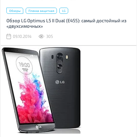
Обзоры
Пленка защитная
LG
Обзор LG Optimus L5 II Dual (Е455): самый достойный из
«двухсимочных»
09.10.2014
305