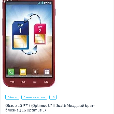
Обзоры
Пленка защитная
LG
Обзор LG P715 (Optimus L7 II Dual): Младший брат-
близнец LG Optimus L7