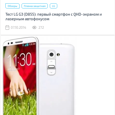
Обзоры
Пленка защитная
LG
Тест LG G3 (D855): первый смартфон с QHD-экраном и
лазерным автофокусом
07.10.2014
272