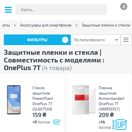
0
ншеты
Аксессуары для смартфонов
Защитные пленки и стекла
ФИЛЬТРЫ
1
По популярности
ФИЛЬТРЫ
1
По популярности
Защитные пленки и стекла |
Совместимость с моделями :
OnePlus 7T
(4 товара)
Стекло
Пленка
защитное
защитная
PowerPlant
Armorstandart
OnePlus 7T
OnePlus 7T
(GL607549)
(ARM59357)
₴
₴
159
209
+9
баллов
+14
баллов