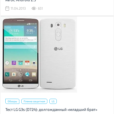
11.04.2013
651
Обзоры
Пленка защитная
LG
Тест LG G3s (D724): долгожданный «младший брат»