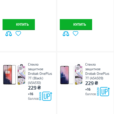
КУПИТЬ
КУПИТЬ
Стекло
Стекло
защитное
защитное
Drobak OnePlus
Drobak OnePlus
7T (Black)
7T (454509)
₴
229
(454510)
₴
229
+16
+16
баллов
баллов