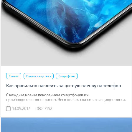
Статьи
Пленка защитная
Смартфоны
Как правильно наклеить защитную пленку на телефон
С каждым новым поколением смартфонов их
производительность растет. Чего нельзя сказать о защищенности.
Да, современные модели, как правило, имеют хорошую
13.09.2017
7142
водонепроницаемость, но все также уязвимы к механическим
повреждениям.