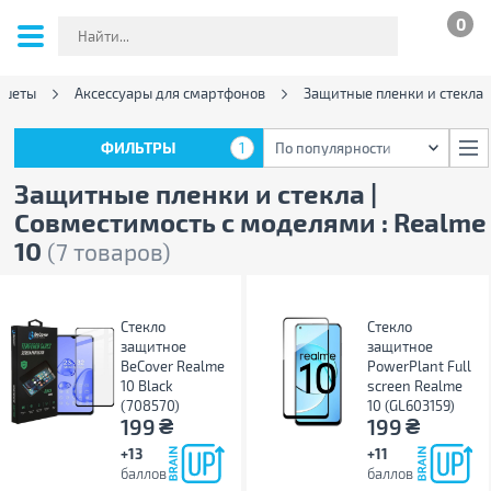
0
ншеты
Аксессуары для смартфонов
Защитные пленки и стекла
ФИЛЬТРЫ
1
По популярности
ФИЛЬТРЫ
1
По популярности
Защитные пленки и стекла |
Совместимость с моделями : Realme
10
(7 товаров)
Стекло
Стекло
защитное
защитное
BeCover Realme
PowerPlant Full
10 Black
screen Realme
(708570)
10 (GL603159)
₴
₴
199
199
+13
+11
баллов
баллов