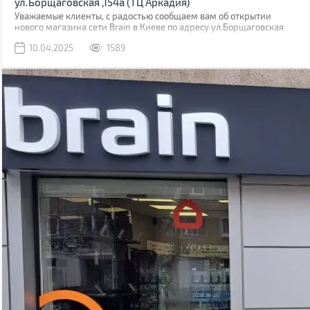
ул.Борщаговская ,154а (ТЦ Аркадия)
Уважаемые клиенты, с радостью сообщаем вам об открытии
нового магазина сети Brain в Киеве по адресу ул.Борщаговская
,154 а. Он расположен в ТЦ “Аркадия” на 1 этаже.
10.04.2025
1589