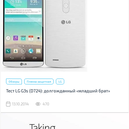
Обзоры
Пленка защитная
LG
Тест LG G3s (D724): долгожданный «младший брат»
13.10.2014
470