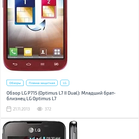
Обзоры
Пленка защитная
LG
Обзор LG P715 (Optimus L7 II Dual): Младший брат-
близнец LG Optimus L7
21.11.2013
372