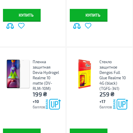
КУПИТЬ
КУПИТЬ
Пленка
Стекло
защитная
защитное
Devia Hydrogel
Dengos Full
Realme 10
Glue Realme 10
matte (DV-
4G (black)
RLM-10M)
(TGFG-341)
₴
₴
199
259
+10
+17
баллов
баллов