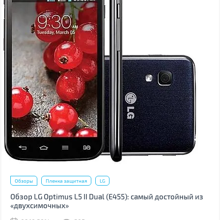
Обзоры
Пленка защитная
LG
Обзор LG Optimus L5 II Dual (Е455): самый достойный из
«двухсимочных»