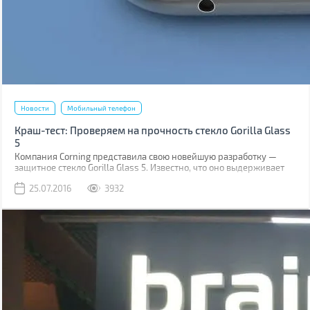
Новости
Мобильный телефон
Краш-тест: Проверяем на прочность стекло Gorilla Glass
5
Компания Corning представила свою новейшую разработку —
защитное стекло Gorilla Glass 5. Известно, что оно выдерживает
падение на твёрдую поверхность с высоты до 1,6 м в 80% случаев.
25.07.2016
3932
Как правило, большинство из них происходит при фотосессиях
селфи.