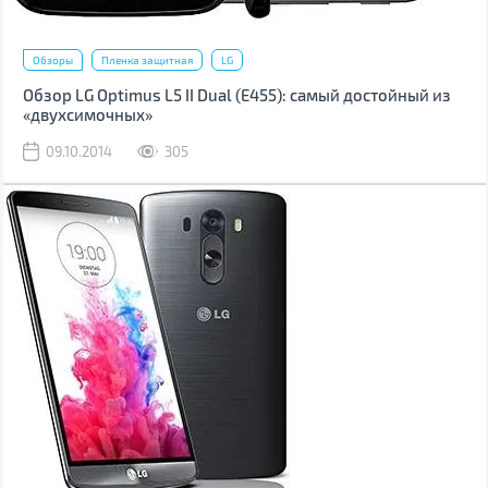
Обзоры
Пленка защитная
LG
Обзор LG Optimus L5 II Dual (Е455): самый достойный из
«двухсимочных»
09.10.2014
305