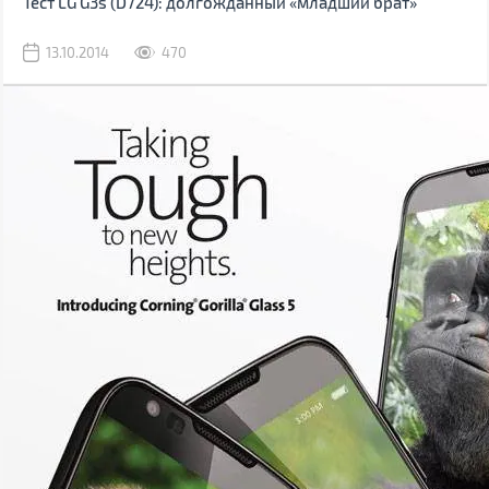
Тест LG G3s (D724): долгожданный «младший брат»
13.10.2014
470