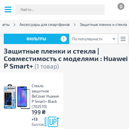
0
ншеты
Аксессуары для смартфонов
Защитные пленки и стекла
ФИЛЬТРЫ
1
По популярности
ФИЛЬТРЫ
1
По популярности
Защитные пленки и стекла |
Совместимость с моделями : Huawei
P Smart+
(1 товар)
Стекло
защитное
BeCover Huawei
P Smart+ Black
(702570)
₴
199
+13
баллов