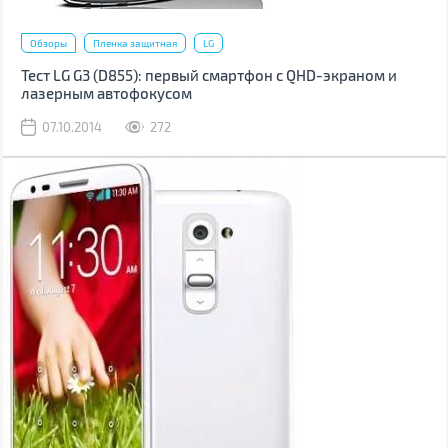
Обзоры
Пленка защитная
LG
Тест LG G3 (D855): первый смартфон с QHD-экраном и
лазерным автофокусом
07.10.2014
272