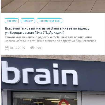
Новости
Планшет
Новости компании
Встречайте новый магазин Brain в Киеве по адресу
ул.Борщаговская ,154а (ТЦ Аркадия)
Уважаемые клиенты, с радостью сообщаем вам об открытии
нового магазина сети Brain в Киеве по адресу ул.Борщаговская
,154 а. Он расположен в ТЦ “Аркадия” на 1 этаже.
10.04.2025
1589