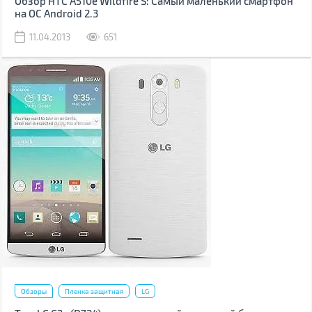
Обзор HTC A510e Wildfire S: Самый маленький смартфон
на ОС Android 2.3
11.04.2013
651
Обзоры
Пленка защитная
LG