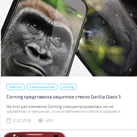
Новости
Стекло защитное
Corning
Corning представила защитное стекло Gorilla Glass 5
На этот раз компания Corning сконцентрировалась не на
царапинах и трещинах, а на устойчивости стекла к ударам и
падениям.
21.07.2016
400