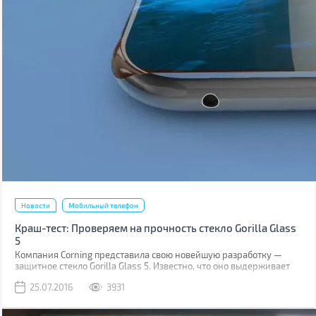
Новости
Мобильный телефон
Краш-тест: Проверяем на прочность стекло Gorilla Glass
5
Компания Corning представила свою новейшую разработку —
защитное стекло Gorilla Glass 5. Известно, что оно выдерживает
падение на твёрдую поверхность с высоты до 1,6 м в 80% случаев.
25.07.2016
3931
Как правило, большинство из них происходит при фотосессиях
селфи.