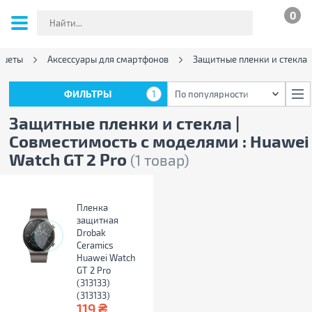
0
ншеты
Аксессуары для смартфонов
Защитные пленки и стекла
ФИЛЬТРЫ
1
По популярности
ФИЛЬТРЫ
1
По популярности
Защитные пленки и стекла |
Совместимость с моделями : Huawei
Watch GT 2 Pro
(1 товар)
Пленка
защитная
Drobak
Ceramics
Huawei Watch
GT 2 Pro
(313133)
(313133)
₴
119