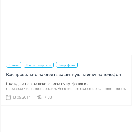
Статьи
Пленка защитная
Смартфоны
Как правильно наклеить защитную пленку на телефон
С каждым новым поколением смартфонов их
производительность растет. Чего нельзя сказать о защищенности.
Да, современные модели, как правило, имеют хорошую
13.09.2017
7133
водонепроницаемость, но все также уязвимы к механическим
повреждениям.