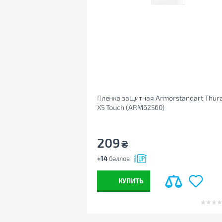
Пленка защитная Armorstandart Thur
X5 Touch (ARM62560)
209
₴
+14
баллов
КУПИТЬ