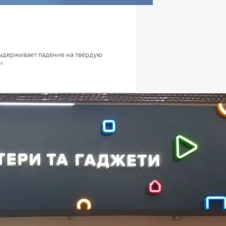
 выдерживает падение на твёрдую
и.