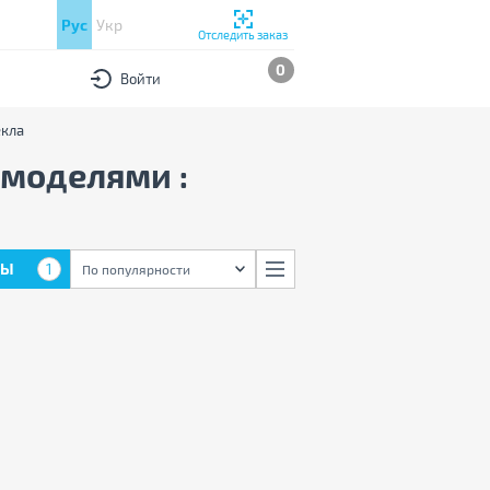
Рус
Укр
Отследить заказ
0
Войти
екла
 моделями :
РЫ
1
По популярности