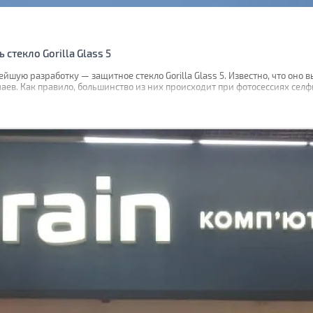
стекло Gorilla Glass 5
йшую разработку — защитное стекло Gorilla Glass 5. Известно, что оно
чаев. Как правило, большинство из них происходит при фотосессиях селф