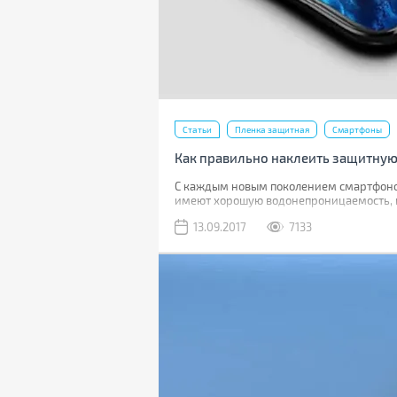
Статьи
Пленка защитная
Смартфоны
Как правильно наклеить защитную
С каждым новым поколением смартфонов 
имеют хорошую водонепроницаемость, 
13.09.2017
7133