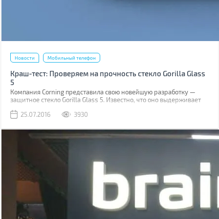
Новости
Мобильный телефон
Краш-тест: Проверяем на прочность стекло Gorilla Glass
5
Компания Corning представила свою новейшую разработку —
защитное стекло Gorilla Glass 5. Известно, что оно выдерживает
падение на твёрдую поверхность с высоты до 1,6 м в 80% случаев.
25.07.2016
3930
Как правило, большинство из них происходит при фотосессиях
селфи.