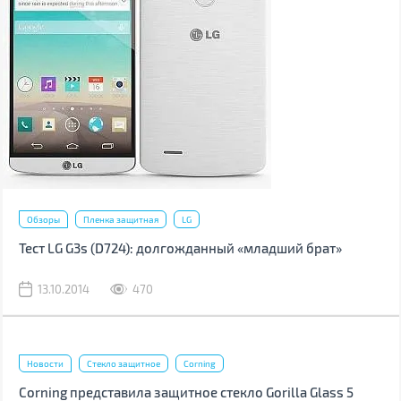
Обзоры
Пленка защитная
LG
Тест LG G3s (D724): долгожданный «младший брат»
13.10.2014
470