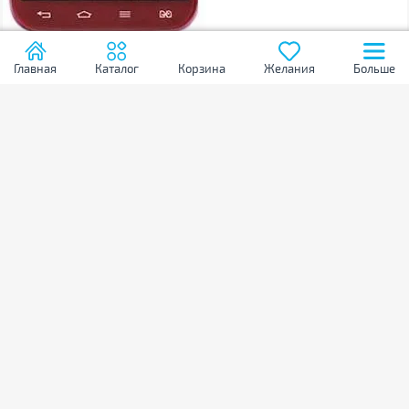
Главная
Каталог
Корзина
Желания
Больше
Новости
Стекло защитное
Corning
Corning представила защитное стекло Gorilla Glass 5
На этот раз компания Corning сконцентрировалась не на
царапинах и трещинах, а на устойчивости стекла к ударам и
падениям.
21.07.2016
400