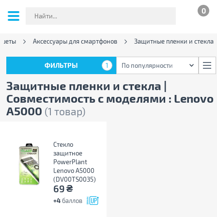
0
ншеты
Аксессуары для смартфонов
Защитные пленки и стекла
ФИЛЬТРЫ
1
По популярности
ФИЛЬТРЫ
1
По популярности
Защитные пленки и стекла |
Совместимость с моделями : Lenovo
A5000
(1 товар)
Стекло
защитное
PowerPlant
Lenovo A5000
(DV00TS0035)
₴
69
+4
баллов