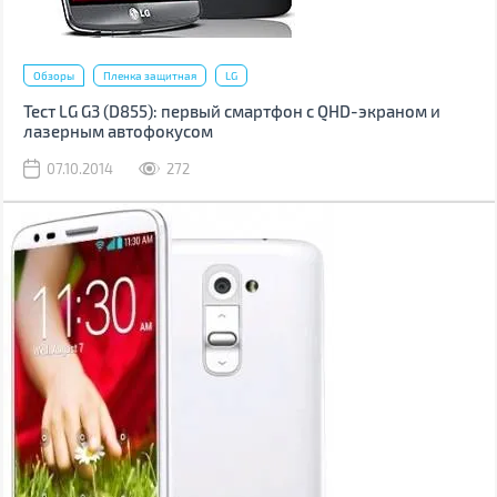
Обзоры
Пленка защитная
LG
Тест LG G3 (D855): первый смартфон с QHD-экраном и
лазерным автофокусом
07.10.2014
272