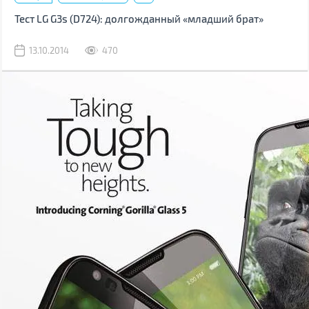
Тест LG G3s (D724): долгожданный «младший брат»
13.10.2014
470