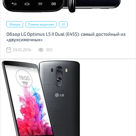
Обзоры
Пленка защитная
LG
Обзор LG Optimus L5 II Dual (Е455): самый достойный из
«двухсимочных»
09.10.2014
305