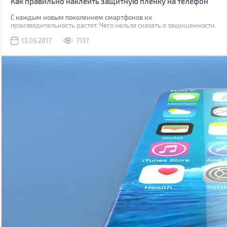
Как правильно наклеить защитную пленку на телефон
С каждым новым поколением смартфонов их
производительность растет. Чего нельзя сказать о защищенности.
Да, современные модели, как правило, имеют хорошую
13.09.2017
7137
водонепроницаемость, но все также уязвимы к механическим
повреждениям.