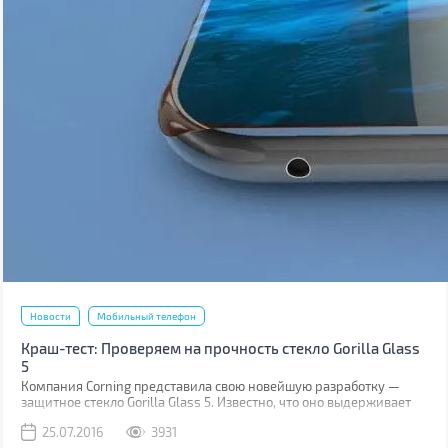
Новости
Мобильный телефон
Краш-тест: Проверяем на прочность стекло Gorilla Glass
5
Компания Corning представила свою новейшую разработку —
защитное стекло Gorilla Glass 5. Известно, что оно выдерживает
падение на твёрдую поверхность с высоты до 1,6 м в 80% случаев.
25.07.2016
3931
Как правило, большинство из них происходит при фотосессиях