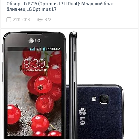
Обзор LG P715 (Optimus L7 II Dual): Младший брат-
близнец LG Optimus L7
21.11.2013
372