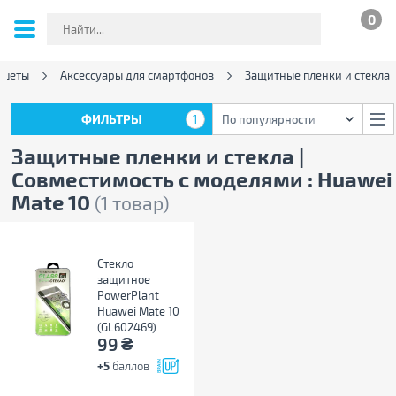
0
ншеты
Аксессуары для смартфонов
Защитные пленки и стекла
ФИЛЬТРЫ
1
По популярности
ФИЛЬТРЫ
1
По популярности
Защитные пленки и стекла |
Совместимость с моделями : Huawei
Mate 10
(1 товар)
Стекло
защитное
PowerPlant
Huawei Mate 10
(GL602469)
₴
99
+5
баллов