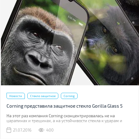
Новости
Стекло защитное
Corning
Corning представила защитное стекло Gorilla Glass 5
На этот раз компания Corning сконцентрировалась не на
царапинах и трещинах, а на устойчивости стекла к ударам и
падениям.
21.07.2016
400