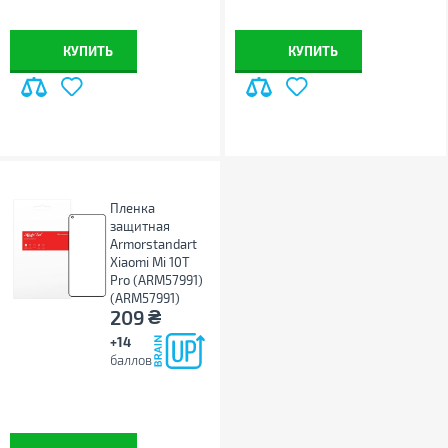
КУПИТЬ
КУПИТЬ
Пленка
защитная
Armorstandart
Xiaomi Mi 10T
Pro (ARM57991)
(ARM57991)
₴
209
+14
баллов