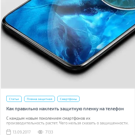
Статьи
Пленка защитная
Смартфоны
Как правильно наклеить защитную пленку на телефон
С каждым новым поколением смартфонов их
производительность растет. Чего нельзя сказать о защищенности.
Да, современные модели, как правило, имеют хорошую
13.09.2017
7133
водонепроницаемость, но все также уязвимы к механическим