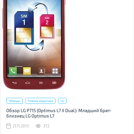
Обзоры
Пленка защитная
LG
Обзор LG P715 (Optimus L7 II Dual): Младший брат-
близнец LG Optimus L7
21.11.2013
372