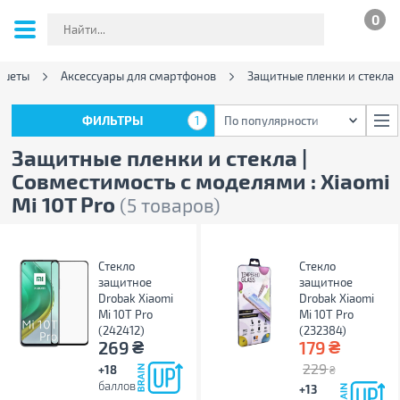
0
ншеты
Аксессуары для смартфонов
Защитные пленки и стекла
ФИЛЬТРЫ
1
По популярности
ФИЛЬТРЫ
1
По популярности
Защитные пленки и стекла |
Совместимость с моделями : Xiaomi
Mi 10T Pro
(5 товаров)
Стекло
Стекло
защитное
защитное
Drobak Xiaomi
Drobak Xiaomi
Mi 10T Pro
Mi 10T Pro
(242412)
(232384)
₴
₴
269
179
229
+18
₴
баллов
+13