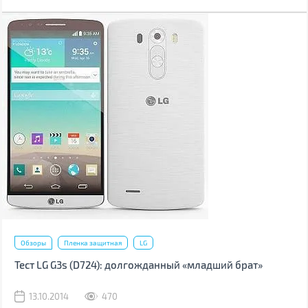
Обзоры
Пленка защитная
LG
Тест LG G3s (D724): долгожданный «младший брат»
13.10.2014
470