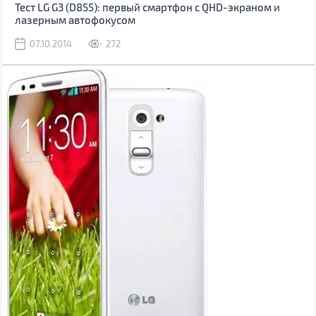
Тест LG G3 (D855): первый смартфон с QHD-экраном и
лазерным автофокусом
07.10.2014
272