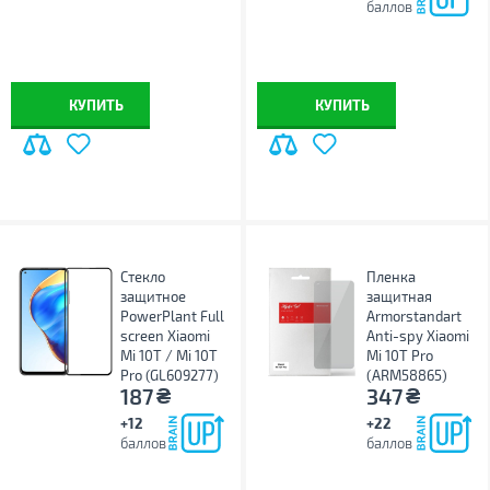
баллов
КУПИТЬ
КУПИТЬ
Стекло
Пленка
защитное
защитная
PowerPlant Full
Armorstandart
screen Xiaomi
Anti-spy Xiaomi
Mi 10T / Mi 10T
Mi 10T Pro
Pro (GL609277)
(ARM58865)
₴
₴
187
347
+12
+22
баллов
баллов