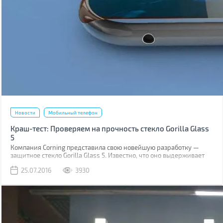
Новости
Мобильный телефон
Краш-тест: Проверяем на прочность стекло Gorilla Glass
5
Компания Corning представила свою новейшую разработку —
защитное стекло Gorilla Glass 5. Известно, что оно выдерживает
падение на твёрдую поверхность с высоты до 1,6 м в 80% случаев.
25.07.2016
3930
Как правило, большинство из них происходит при фотосессиях
селфи.