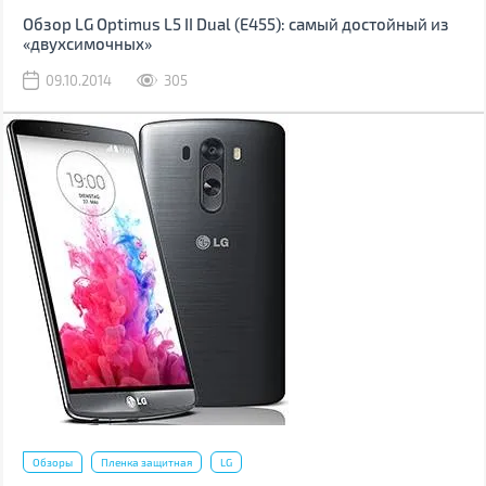
Обзор LG Optimus L5 II Dual (Е455): самый достойный из
«двухсимочных»
09.10.2014
305
Обзоры
Пленка защитная
LG