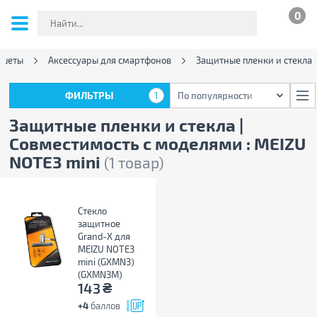
0
ншеты
Аксессуары для смартфонов
Защитные пленки и стекла
ФИЛЬТРЫ
1
По популярности
ФИЛЬТРЫ
1
По популярности
Защитные пленки и стекла |
Совместимость с моделями : MEIZU
NOTE3 mini
(1 товар)
Стекло
защитное
Grand-X для
MEIZU NOTE3
mini (GXMN3)
(GXMN3M)
₴
143
+4
баллов