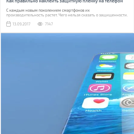
Как правильно наклеить защитную пленку на телефон
С каждым новым поколением смартфонов их
производительность растет. Чего нельзя сказать о защищенности.
Да, современные модели, как правило, имеют хорошую
13.09.2017
7147
водонепроницаемость, но все также уязвимы к механическим
повреждениям.