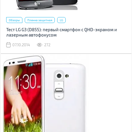
Обзоры
Пленка защитная
LG
Тест LG G3 (D855): первый смартфон с QHD-экраном и
лазерным автофокусом
07.10.2014
272