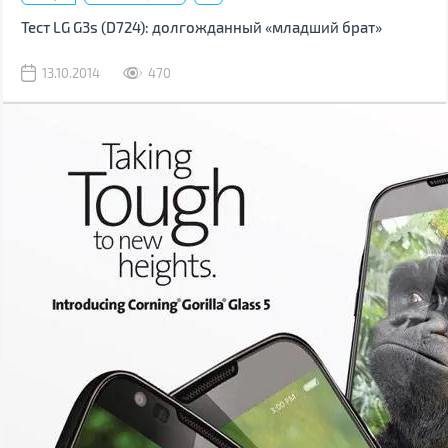
Тест LG G3s (D724): долгожданный «младший брат»
13.10.2014
470