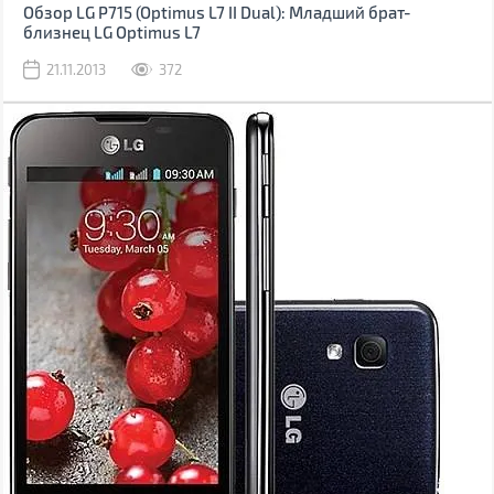
Обзор LG P715 (Optimus L7 II Dual): Младший брат-
близнец LG Optimus L7
21.11.2013
372