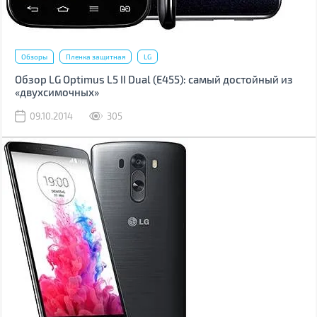
Обзоры
Пленка защитная
LG
Обзор LG Optimus L5 II Dual (Е455): самый достойный из
«двухсимочных»
09.10.2014
305