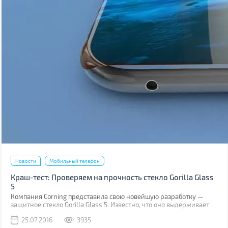
Новости
Мобильный телефон
Краш-тест: Проверяем на прочность стекло Gorilla Glass
5
Компания Corning представила свою новейшую разработку —
защитное стекло Gorilla Glass 5. Известно, что оно выдерживает
падение на твёрдую поверхность с высоты до 1,6 м в 80% случаев.
25.07.2016
3935
Как правило, большинство из них происходит при фотосессиях