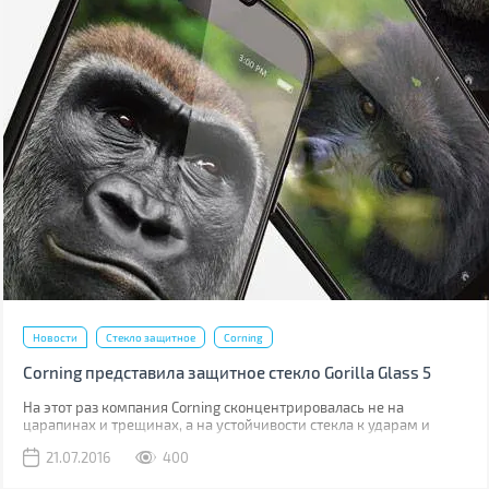
Новости
Стекло защитное
Corning
Corning представила защитное стекло Gorilla Glass 5
На этот раз компания Corning сконцентрировалась не на
царапинах и трещинах, а на устойчивости стекла к ударам и
падениям.
21.07.2016
400