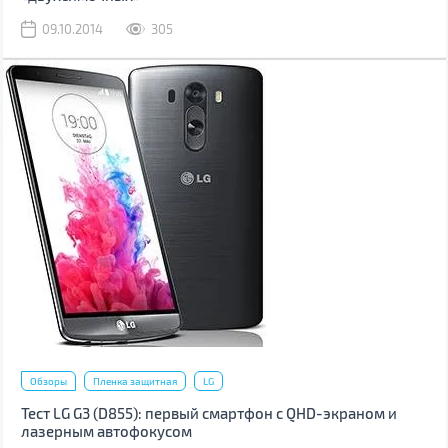
09.10.2014
305
Обзоры
Пленка защитная
LG
Тест LG G3 (D855): первый смартфон с QHD-экраном и
лазерным автофокусом