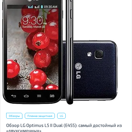
Обзоры
Пленка защитная
LG
Обзор LG Optimus L5 II Dual (Е455): самый достойный из
«двухсимочных»