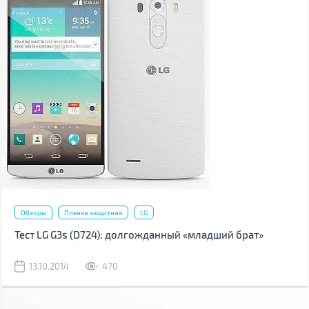
Обзоры
Пленка защитная
LG
Тест LG G3s (D724): долгожданный «младший брат»
13.10.2014
470