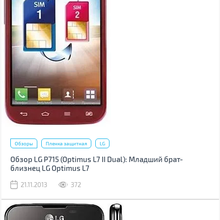
Обзоры
Пленка защитная
LG
Обзор LG P715 (Optimus L7 II Dual): Младший брат-
близнец LG Optimus L7
21.11.2013
372