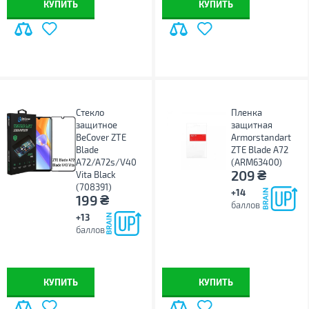
КУПИТЬ
КУПИТЬ
Стекло
Пленка
защитное
защитная
BeCover ZTE
Armorstandart
Blade
ZTE Blade A72
A72/A72s/V40
(ARM63400)
₴
209
Vita Black
(708391)
+14
₴
199
баллов
+13
баллов
КУПИТЬ
КУПИТЬ