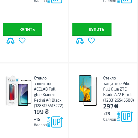
баллов
баллов
КУПИТЬ
КУПИТЬ
Стекло
Стекло
защитное
защитное Piko
ACCLAB Full
Full Glue ZTE
glue Xiaomi
Blade A72 Black
Redmi A4 Black
(1283126545580)
₴
297
(1283126613272)
₴
199
+23
+15
баллов
баллов