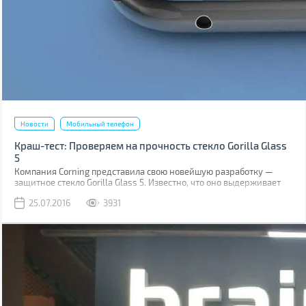
Новости
Мобильный телефон
Краш-тест: Проверяем на прочность стекло Gorilla Glass
5
Компания Corning представила свою новейшую разработку —
защитное стекло Gorilla Glass 5. Известно, что оно выдерживает
падение на твёрдую поверхность с высоты до 1,6 м в 80% случаев.
25.07.2016
3931
Как правило, большинство из них происходит при фотосессиях
селфи.