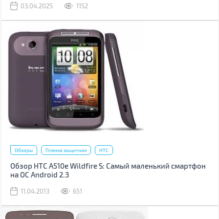
03.04.2025
1152
Обзоры
Пленка защитная
HTC
Обзор HTC A510e Wildfire S: Самый маленький смартфон
на ОС Android 2.3
11.04.2013
651