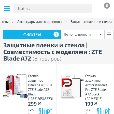
0
ншеты
Аксессуары для смартфонов
Защитные пленки и стекла
ФИЛЬТРЫ
1
По популярности
ФИЛЬТРЫ
1
По популярности
Защитные пленки и стекла |
Совместимость с моделями : ZTE
Blade A72
(8 товаров)
Стекло
Стекло
защитное
защитное
Intaleo Full Glue
Armorstandart
ZTE Blade A72
Pro ZTE Blade
Black
A72 Black
(1283126545573)
(ARM63118)
₴
₴
299
199
+25
+12