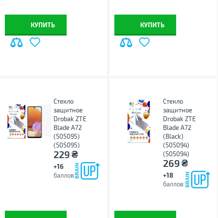
КУПИТЬ
КУПИТЬ
Стекло
Стекло
защитное
защитное
Drobak ZTE
Drobak ZTE
Blade A72
Blade A72
(505095)
(Black)
(505095)
(505094)
₴
229
(505094)
₴
269
+16
баллов
+18
баллов