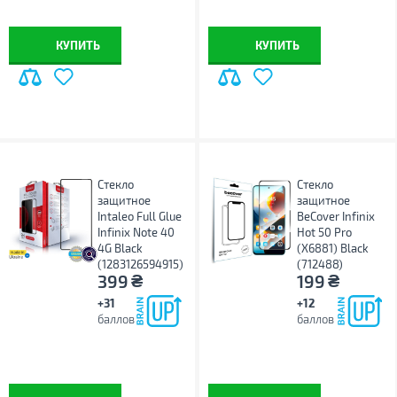
КУПИТЬ
КУПИТЬ
Стекло
Стекло
защитное
защитное
Intaleo Full Glue
BeCover Infinix
Infinix Note 40
Hot 50 Pro
4G Black
(X6881) Black
(1283126594915)
(712488)
₴
₴
399
199
+31
+12
баллов
баллов