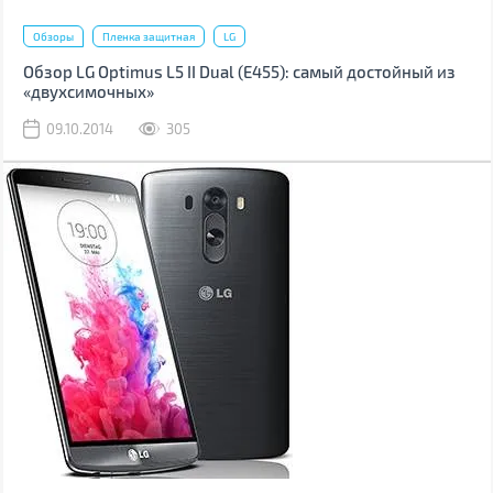
Обзоры
Пленка защитная
LG
Обзор LG Optimus L5 II Dual (Е455): самый достойный из
«двухсимочных»
09.10.2014
305