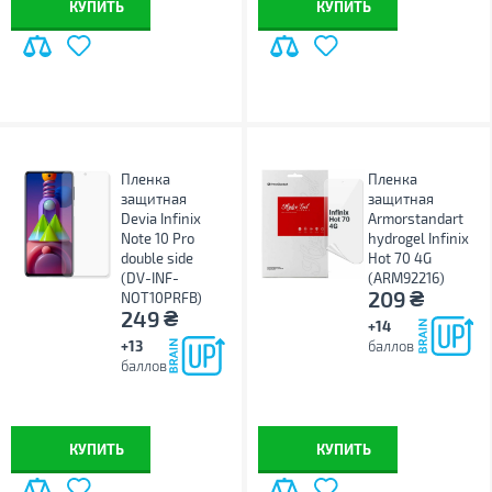
КУПИТЬ
КУПИТЬ
Пленка
Пленка
защитная
защитная
Devia Infinix
Armorstandart
Note 10 Pro
hydrogel Infinix
double side
Hot 70 4G
(DV-INF-
(ARM92216)
₴
209
NOT10PRFB)
₴
249
+14
+13
баллов
баллов
КУПИТЬ
КУПИТЬ