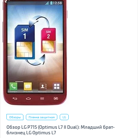
Обзоры
Пленка защитная
LG
Обзор LG P715 (Optimus L7 II Dual): Младший брат-
близнец LG Optimus L7