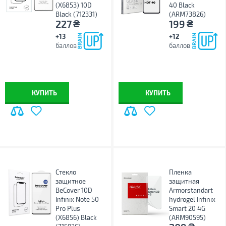
(X6853) 10D
40 Black
Black (712331)
(ARM73826)
₴
₴
227
199
+13
+12
баллов
баллов
КУПИТЬ
КУПИТЬ
Стекло
Пленка
защитное
защитная
BeCover 10D
Armorstandart
Infinix Note 50
hydrogel Infinix
Pro Plus
Smart 20 4G
(X6856) Black
(ARM90595)