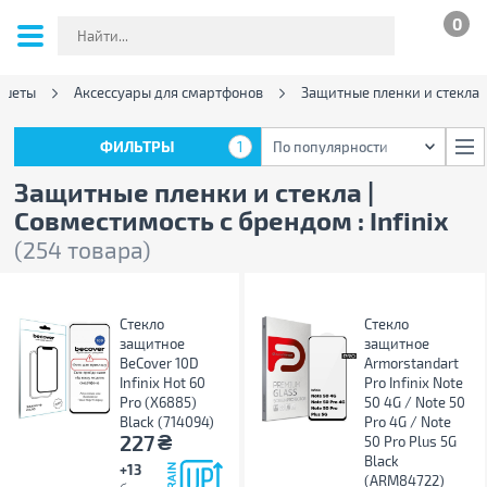
0
ншеты
Аксессуары для смартфонов
Защитные пленки и стекла
ФИЛЬТРЫ
1
По популярности
ФИЛЬТРЫ
1
По популярности
Защитные пленки и стекла |
Совместимость с брендом : Infinix
(254 товара)
Стекло
Стекло
защитное
защитное
BeCover 10D
Armorstandart
Infinix Hot 60
Pro Infinix Note
Pro (X6885)
50 4G / Note 50
Black (714094)
Pro 4G / Note
₴
227
50 Pro Plus 5G
Black
+13
(ARM84722)