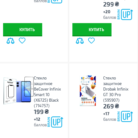
баллов
₴
299
+20
баллов
КУПИТЬ
КУПИТЬ
Стекло
Стекло
защитное
защитное
BeCover Infinix
Drobak Infinix
Smart 10
GT 30 Pro
(X6725) Black
(595907)
₴
269
(714757)
₴
199
+17
+12
баллов
баллов