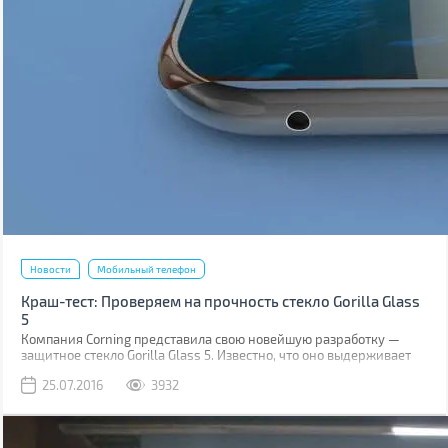
Новости
Мобильный телефон
Краш-тест: Проверяем на прочность стекло Gorilla Glass
5
Компания Corning представила свою новейшую разработку —
защитное стекло Gorilla Glass 5. Известно, что оно выдерживает
падение на твёрдую поверхность с высоты до 1,6 м в 80% случаев.
25.07.2016
3932
Как правило, большинство из них происходит при фотосессиях
селфи.