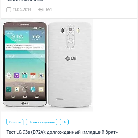
11.04.2013
651
Обзоры
Пленка защитная
LG
Тест LG G3s (D724): долгожданный «младший брат»