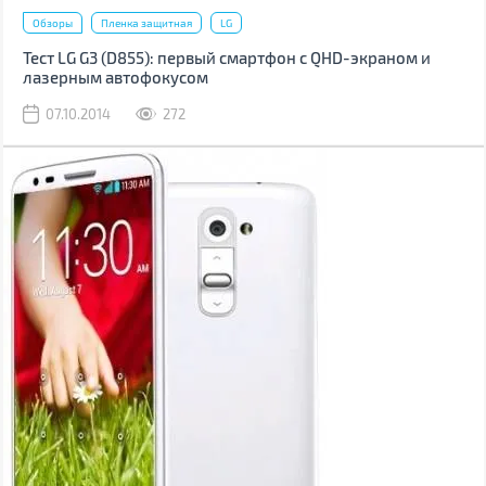
Обзоры
Пленка защитная
LG
Тест LG G3 (D855): первый смартфон с QHD-экраном и
лазерным автофокусом
07.10.2014
272