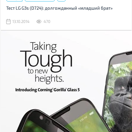
Тест LG G3s (D724): долгожданный «младший брат»
13.10.2014
470