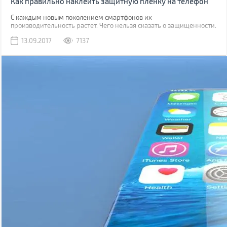
Как правильно наклеить защитную пленку на телефон
С каждым новым поколением смартфонов их
производительность растет. Чего нельзя сказать о защищенности.
Да, современные модели, как правило, имеют хорошую
13.09.2017
7137
водонепроницаемость, но все также уязвимы к механическим
повреждениям.