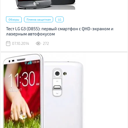
Обзоры
Пленка защитная
LG
Тест LG G3 (D855): первый смартфон с QHD-экраном и
лазерным автофокусом
07.10.2014
272