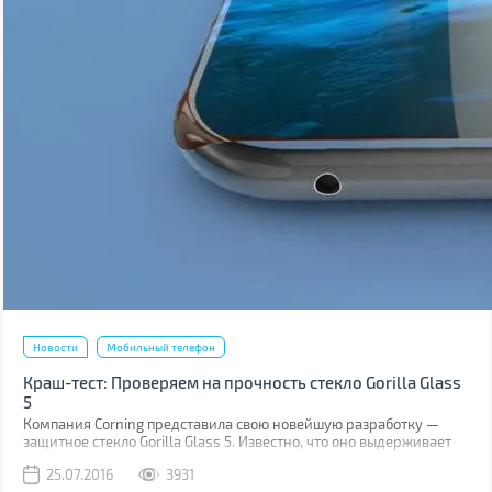
Новости
Мобильный телефон
Краш-тест: Проверяем на прочность стекло Gorilla Glass
5
Компания Corning представила свою новейшую разработку —
защитное стекло Gorilla Glass 5. Известно, что оно выдерживает
падение на твёрдую поверхность с высоты до 1,6 м в 80% случаев.
25.07.2016
3931
Как правило, большинство из них происходит при фотосессиях