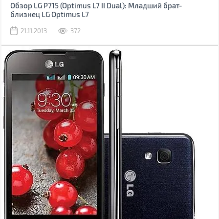
Обзор LG P715 (Optimus L7 II Dual): Младший брат-
близнец LG Optimus L7
21.11.2013
372