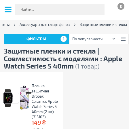
0
ншеты
Аксессуары для смартфонов
Защитные пленки и стекла
ФИЛЬТРЫ
1
По популярности
ФИЛЬТРЫ
1
По популярности
Защитные пленки и стекла |
Совместимость с моделями : Apple
Watch Series 5 40mm
(1 товар)
Пленка
защитная
Drobak
Ceramics Apple
Watch Series 5
40mm (2 шт)
(313103)
₴
149