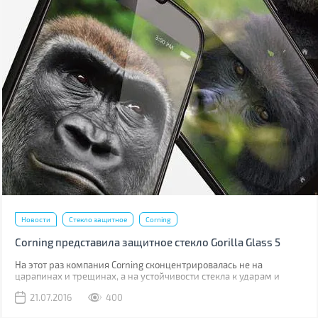
Новости
Стекло защитное
Corning
Corning представила защитное стекло Gorilla Glass 5
На этот раз компания Corning сконцентрировалась не на
царапинах и трещинах, а на устойчивости стекла к ударам и
падениям.
21.07.2016
400