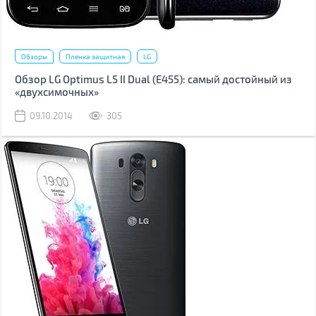
Обзоры
Пленка защитная
LG
Обзор LG Optimus L5 II Dual (Е455): самый достойный из
«двухсимочных»
09.10.2014
305