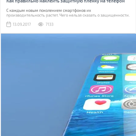
Как правильно наклеить защитную пленку на телефон
С каждым новым поколением смартфонов их
производительность растет. Чего нельзя сказать о защищенности.
Да, современные модели, как правило, имеют хорошую
13.09.2017
7133
водонепроницаемость, но все также уязвимы к механическим
повреждениям.