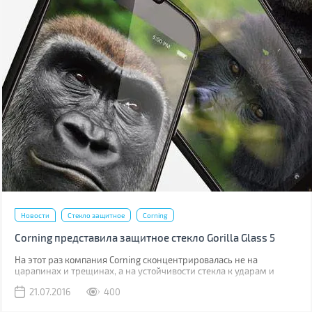
Новости
Стекло защитное
Corning
Corning представила защитное стекло Gorilla Glass 5
На этот раз компания Corning сконцентрировалась не на
царапинах и трещинах, а на устойчивости стекла к ударам и
падениям.
21.07.2016
400