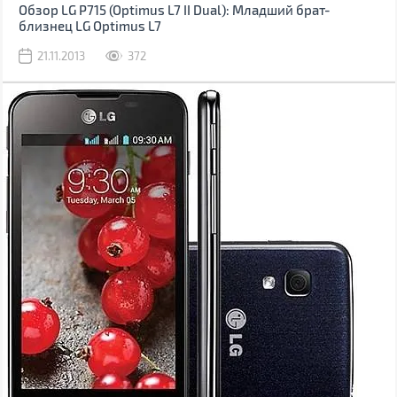
Обзор LG P715 (Optimus L7 II Dual): Младший брат-
близнец LG Optimus L7
21.11.2013
372