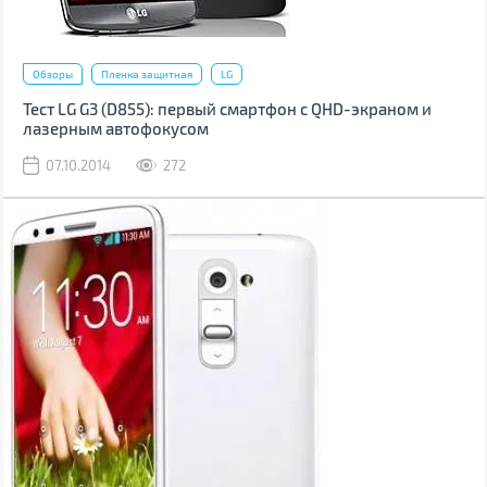
Обзоры
Пленка защитная
LG
Тест LG G3 (D855): первый смартфон с QHD-экраном и
лазерным автофокусом
07.10.2014
272