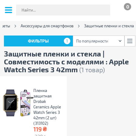
0
ншеты
Аксессуары для смартфонов
Защитные пленки и стекла
ФИЛЬТРЫ
1
По популярности
ФИЛЬТРЫ
1
По популярности
Защитные пленки и стекла |
Совместимость с моделями : Apple
Watch Series 3 42mm
(1 товар)
Пленка
защитная
Drobak
Ceramics Apple
Watch Series 3
42mm (2 шт)
(313102)
₴
119