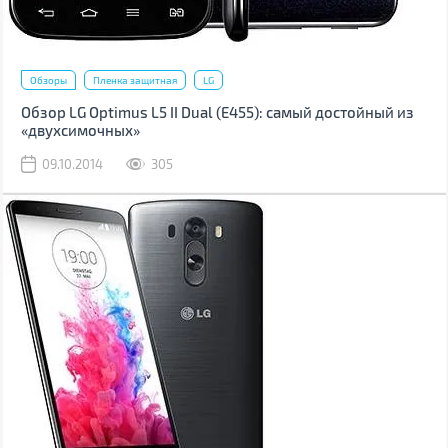
Обзоры
Пленка защитная
LG
Обзор LG Optimus L5 II Dual (Е455): самый достойный из
«двухсимочных»
09.10.2014
305