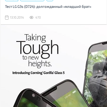
Тест LG G3s (D724): долгожданный «младший брат»
13.10.2014
470