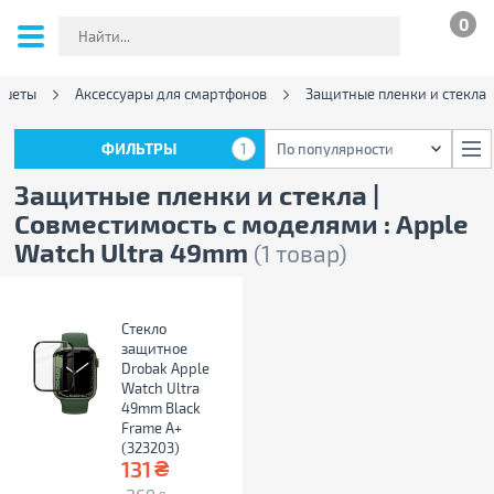
0
ншеты
Аксессуары для смартфонов
Защитные пленки и стекла
ФИЛЬТРЫ
1
По популярности
ФИЛЬТРЫ
1
По популярности
Защитные пленки и стекла |
Совместимость с моделями : Apple
Watch Ultra 49mm
(1 товар)
Стекло
защитное
Drobak Apple
Watch Ultra
49mm Black
Frame A+
(323203)
₴
131