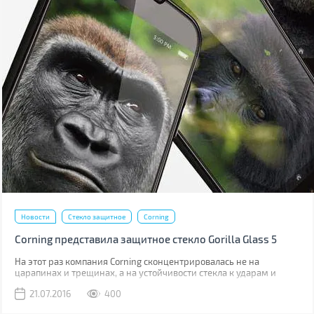
Новости
Стекло защитное
Corning
Corning представила защитное стекло Gorilla Glass 5
На этот раз компания Corning сконцентрировалась не на
царапинах и трещинах, а на устойчивости стекла к ударам и
падениям.
21.07.2016
400