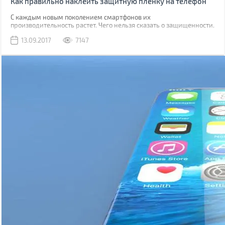
Как правильно наклеить защитную пленку на телефон
С каждым новым поколением смартфонов их
производительность растет. Чего нельзя сказать о защищенности.
Да, современные модели, как правило, имеют хорошую
13.09.2017
7147
водонепроницаемость, но все также уязвимы к механическим
повреждениям.