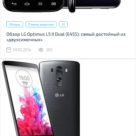
Обзоры
Пленка защитная
LG
Обзор LG Optimus L5 II Dual (Е455): самый достойный из
«двухсимочных»
09.10.2014
305