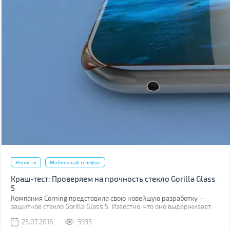
Новости
Мобильный телефон
Краш-тест: Проверяем на прочность стекло Gorilla Glass
5
Компания Corning представила свою новейшую разработку —
защитное стекло Gorilla Glass 5. Известно, что оно выдерживает
падение на твёрдую поверхность с высоты до 1,6 м в 80% случаев.
25.07.2016
3935
Как правило, большинство из них происходит при фотосессиях