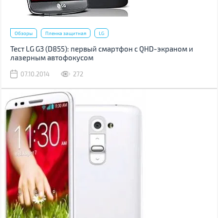
Обзоры
Пленка защитная
LG
Тест LG G3 (D855): первый смартфон с QHD-экраном и
лазерным автофокусом
07.10.2014
272