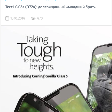
Тест LG G3s (D724): долгожданный «младший брат»
13.10.2014
470