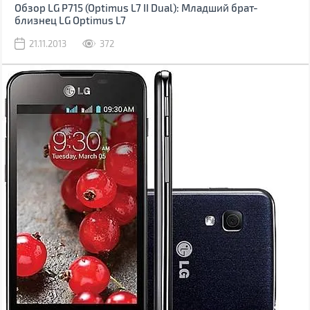
Обзор LG P715 (Optimus L7 II Dual): Младший брат-
близнец LG Optimus L7
21.11.2013
372