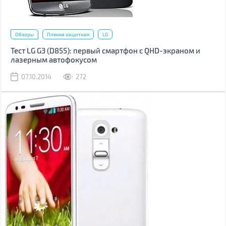
Обзоры
Пленка защитная
LG
Тест LG G3 (D855): первый смартфон с QHD-экраном и
лазерным автофокусом
07.10.2014
272