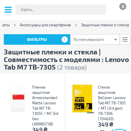
0
ншеты
Аксессуары для смартфонов
Защитные пленки и стекла
ФИЛЬТРЫ
1
По популярности
ФИЛЬТРЫ
1
По популярности
Защитные пленки и стекла |
Совместимость с моделями : Lenovo
Tab M7 TB-7305
(2 товара)
Пленка
Стекло
защитная
защитное
Armorstandart
BeCover Lenovo
Matte Lenovo
Tab M7 TB-7305
Tab M7 TB-
/ M7 (3rd gen)
7305F / M7 3rd
TB-7306
Gen
(704620)
₴
349
(ARM65738)
₴
349