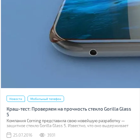
Новости
Мобильный телефон
Краш-тест: Проверяем на прочность стекло Gorilla Glass
5
Компания Corning представила свою новейшую разработку —
защитное стекло Gorilla Glass 5. Известно, что оно выдерживает
падение на твёрдую поверхность с высоты до 1,6 м в 80% случаев.
25.07.2016
3931
Как правило, большинство из них происходит при фотосессиях