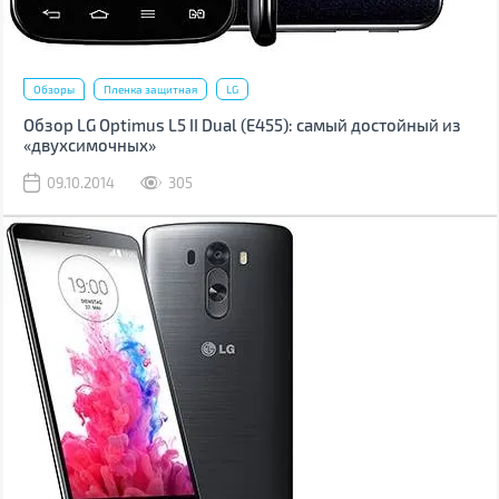
Обзоры
Пленка защитная
LG
Обзор LG Optimus L5 II Dual (Е455): самый достойный из
«двухсимочных»
09.10.2014
305