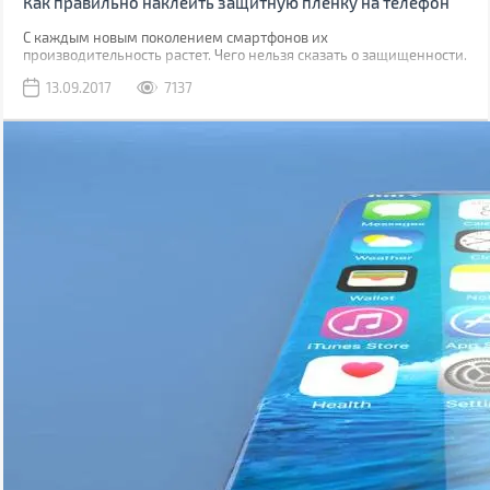
Как правильно наклеить защитную пленку на телефон
С каждым новым поколением смартфонов их
производительность растет. Чего нельзя сказать о защищенности.
Да, современные модели, как правило, имеют хорошую
13.09.2017
7137
водонепроницаемость, но все также уязвимы к механическим
повреждениям.