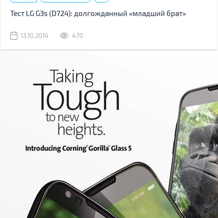
Тест LG G3s (D724): долгожданный «младший брат»
13.10.2014
470