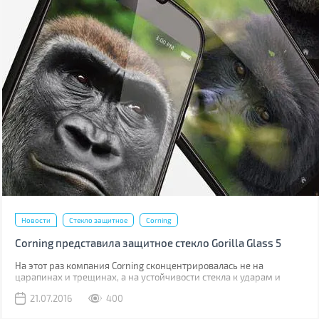
Новости
Стекло защитное
Corning
Corning представила защитное стекло Gorilla Glass 5
На этот раз компания Corning сконцентрировалась не на
царапинах и трещинах, а на устойчивости стекла к ударам и
падениям.
21.07.2016
400