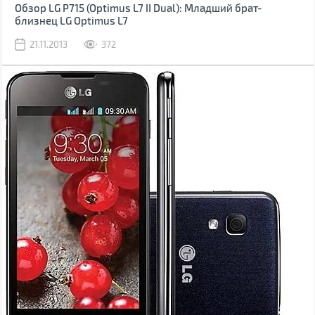
Обзор LG P715 (Optimus L7 II Dual): Младший брат-
близнец LG Optimus L7
21.11.2013
372