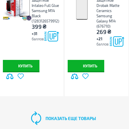
защитное
защитное
Intaleo Full Glue
Drobak Matte
Samsung M14
Ceramics
Black
Samsung
(1283126579912)
Galaxy М14
₴
399
(676710)
₴
269
+31
баллов
+21
баллов
КУПИТЬ
КУПИТЬ
ПОКАЗАТЬ ЕЩЕ ТОВАРЫ