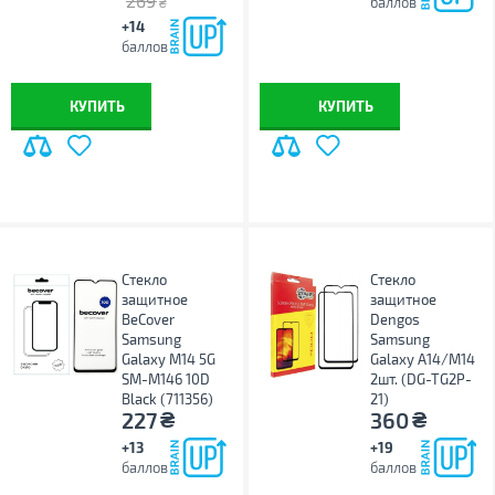
269
баллов
₴
+14
баллов
КУПИТЬ
КУПИТЬ
Стекло
Стекло
защитное
защитное
BeCover
Dengos
Samsung
Samsung
Galaxy M14 5G
Galaxy A14/M14
SM-M146 10D
2шт. (DG-TG2P-
Black (711356)
21)
₴
₴
227
360
+13
+19
баллов
баллов