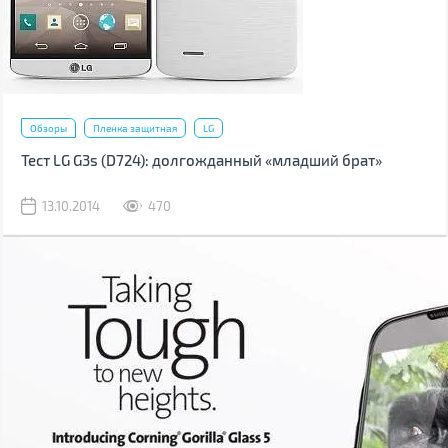
Обзоры
Пленка защитная
LG
Тест LG G3s (D724): долгожданный «младший брат»
13.10.2014
470