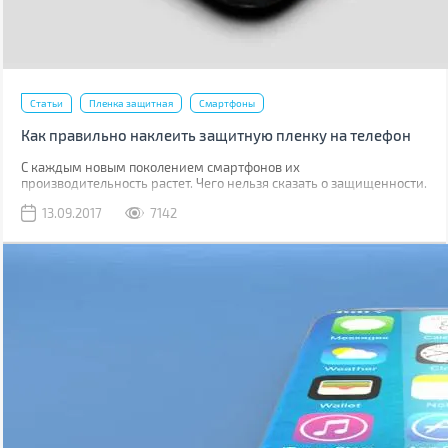
Статьи
Пленка защитная
Смартфоны
Как правильно наклеить защитную пленку на телефон
С каждым новым поколением смартфонов их
производительность растет. Чего нельзя сказать о защищенности.
Да, современные модели, как правило, имеют хорошую
13.09.2017
7142
водонепроницаемость, но все также уязвимы к механическим
повреждениям.