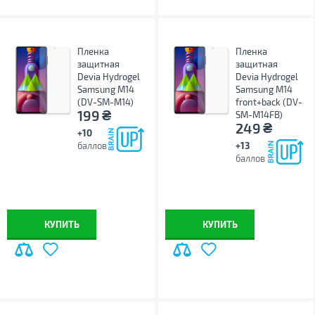
Пленка
Пленка
защитная
защитная
Devia Hydrogel
Devia Hydrogel
Samsung M14
Samsung M14
(DV-SM-M14)
front+back (DV-
₴
199
SM-M14FB)
₴
249
+10
баллов
+13
баллов
КУПИТЬ
КУПИТЬ