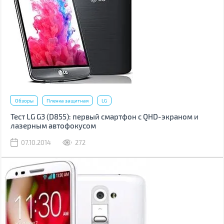
Обзоры
Пленка защитная
LG
Тест LG G3 (D855): первый смартфон с QHD-экраном и
лазерным автофокусом
07.10.2014
272