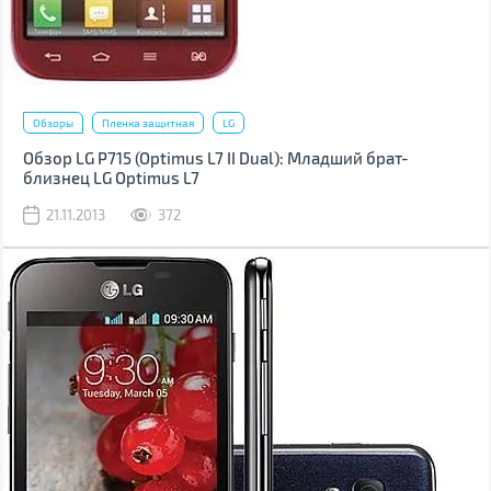
Обзоры
Пленка защитная
LG
Обзор LG P715 (Optimus L7 II Dual): Младший брат-
близнец LG Optimus L7
21.11.2013
372