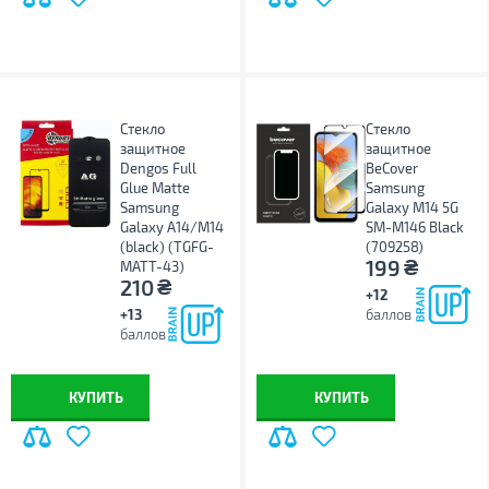
Стекло
Стекло
защитное
защитное
Dengos Full
BeCover
Glue Matte
Samsung
Samsung
Galaxy M14 5G
Galaxy A14/M14
SM-M146 Black
(black) (TGFG-
(709258)
₴
199
MATT-43)
₴
210
+12
+13
баллов
баллов
КУПИТЬ
КУПИТЬ