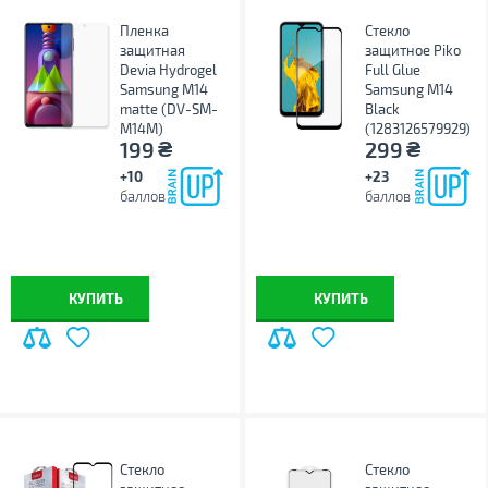
Пленка
Стекло
защитная
защитное Piko
Devia Hydrogel
Full Glue
Samsung M14
Samsung M14
matte (DV-SM-
Black
M14M)
(1283126579929)
₴
₴
199
299
+10
+23
баллов
баллов
КУПИТЬ
КУПИТЬ
Стекло
Стекло