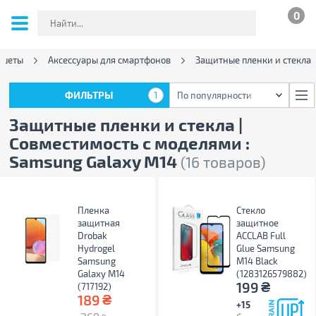
0
ншеты
Аксессуары для смартфонов
Защитные пленки и стекла
ФИЛЬТРЫ
1
По популярности
ФИЛЬТРЫ
1
По популярности
Защитные пленки и стекла |
Совместимость с моделями :
Samsung Galaxy M14
(16 товаров)
Пленка
Стекло
защитная
защитное
Drobak
ACCLAB Full
Hydrogel
Glue Samsung
Samsung
M14 Black
Galaxy M14
(1283126579882)
₴
199
(717192)
₴
189
+15