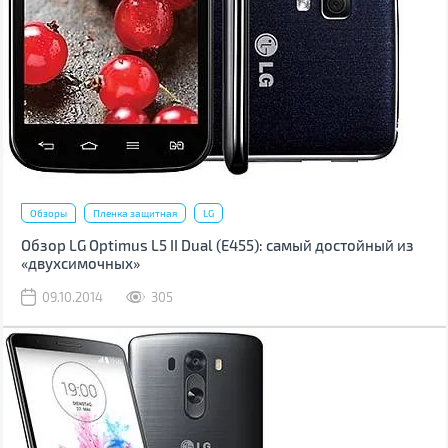
Обзоры
Пленка защитная
LG
Обзор LG Optimus L5 II Dual (Е455): самый достойный из
«двухсимочных»
09.10.2014
305