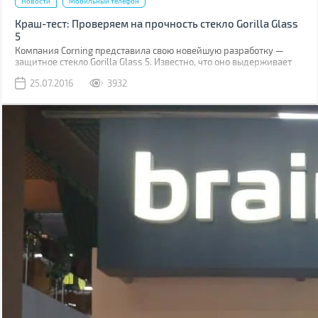
Новости
Мобильный телефон
Краш-тест: Проверяем на прочность стекло Gorilla Glass
5
Компания Corning представила свою новейшую разработку —
защитное стекло Gorilla Glass 5. Известно, что оно выдерживает
падение на твёрдую поверхность с высоты до 1,6 м в 80% случаев.
25.07.2016
3932
Как правило, большинство из них происходит при фотосессиях
селфи.