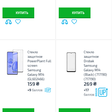
КУПИТЬ
КУПИТЬ
Стекло
Стекло
защитное
защитное
PowerPlant Full
Drobak
screen
Samsung
Samsung
Galaxy M14
Galaxy M14
(Black) (717190)
(GL602466)
(717190)
₴
₴
159
269
+9
баллов
+17
баллов