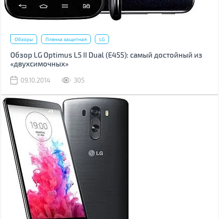
Обзоры
Пленка защитная
LG
Обзор LG Optimus L5 II Dual (Е455): самый достойный из
«двухсимочных»
09.10.2014
305