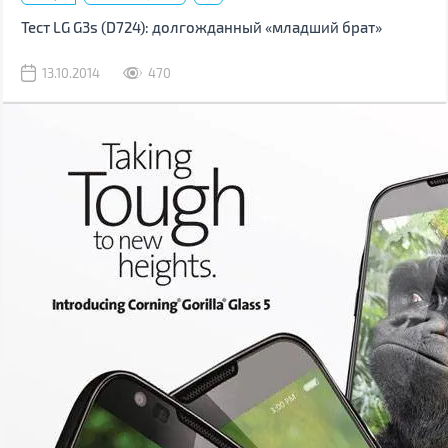
Тест LG G3s (D724): долгожданный «младший брат»
13.10.2014
470