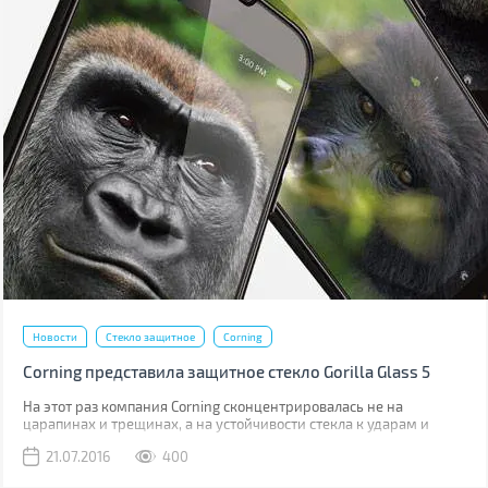
Новости
Стекло защитное
Corning
Corning представила защитное стекло Gorilla Glass 5
На этот раз компания Corning сконцентрировалась не на
царапинах и трещинах, а на устойчивости стекла к ударам и
падениям.
21.07.2016
400