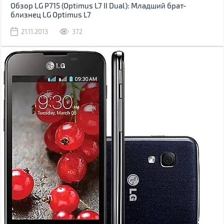
Обзор LG P715 (Optimus L7 II Dual): Младший брат-
близнец LG Optimus L7
21.11.2013
372