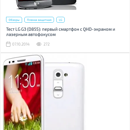
Обзоры
Пленка защитная
LG
Тест LG G3 (D855): первый смартфон с QHD-экраном и
лазерным автофокусом
07.10.2014
272