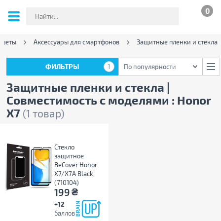
0
ншеты
Аксессуары для смартфонов
Защитные пленки и стекла
ФИЛЬТРЫ
1
По популярности
ФИЛЬТРЫ
1
По популярности
Защитные пленки и стекла |
Совместимость с моделями : Honor
X7
(1 товар)
Стекло
защитное
BeCover Honor
X7/X7A Black
(710104)
₴
199
+12
баллов