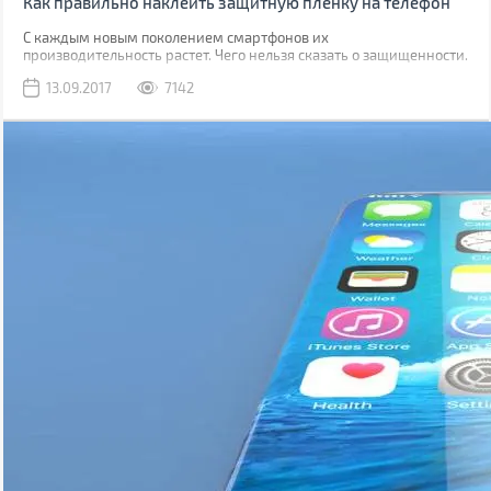
Как правильно наклеить защитную пленку на телефон
С каждым новым поколением смартфонов их
производительность растет. Чего нельзя сказать о защищенности.
Да, современные модели, как правило, имеют хорошую
13.09.2017
7142
водонепроницаемость, но все также уязвимы к механическим
повреждениям.