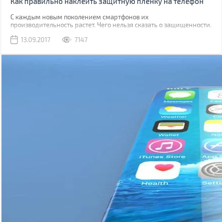
Как правильно наклеить защитную пленку на телефон
С каждым новым поколением смартфонов их
производительность растет. Чего нельзя сказать о защищенности.
Да, современные модели, как правило, имеют хорошую
13.09.2017
7147
водонепроницаемость, но все также уязвимы к механическим
повреждениям.