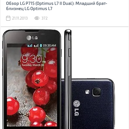
Обзор LG P715 (Optimus L7 II Dual): Младший брат-
близнец LG Optimus L7
21.11.2013
372