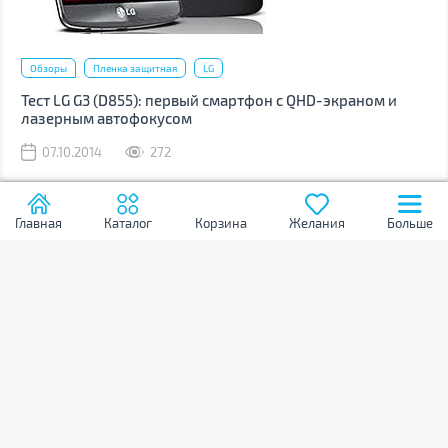
Обзоры
Пленка защитная
LG
Тест LG G3 (D855): первый смартфон с QHD-экраном и
лазерным автофокусом
07.10.2014
272
Главная
Каталог
Корзина
Желания
Больше