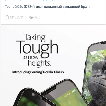
Тест LG G3s (D724): долгожданный «младший брат»
13.10.2014
470