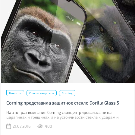
Новости
Стекло защитное
Corning
Corning представила защитное стекло Gorilla Glass 5
На этот раз компания Corning сконцентрировалась не на
царапинах и трещинах, а на устойчивости стекла к ударам и
падениям.
21.07.2016
400