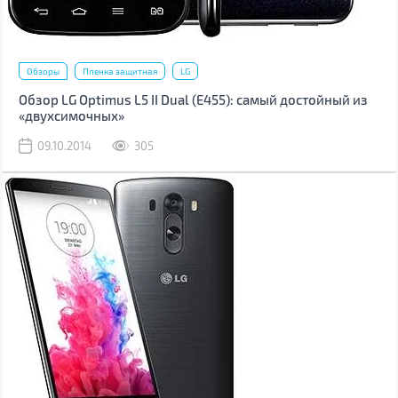
Обзоры
Пленка защитная
LG
Обзор LG Optimus L5 II Dual (Е455): самый достойный из
«двухсимочных»
09.10.2014
305