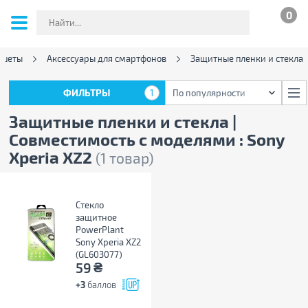
0
ншеты
Аксессуары для смартфонов
Защитные пленки и стекла
ФИЛЬТРЫ
1
По популярности
ФИЛЬТРЫ
1
По популярности
Защитные пленки и стекла |
Совместимость с моделями : Sony
Xperia XZ2
(1 товар)
Стекло
защитное
PowerPlant
Sony Xperia XZ2
(GL603077)
₴
59
+3
баллов