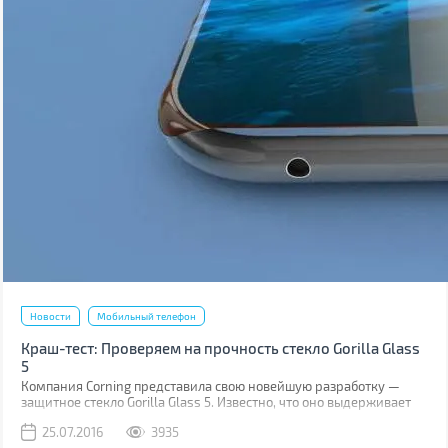
Новости
Мобильный телефон
Краш-тест: Проверяем на прочность стекло Gorilla Glass
5
Компания Corning представила свою новейшую разработку —
защитное стекло Gorilla Glass 5. Известно, что оно выдерживает
падение на твёрдую поверхность с высоты до 1,6 м в 80% случаев.
25.07.2016
3935
Как правило, большинство из них происходит при фотосессиях