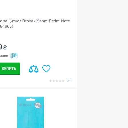
о защитное Drobak Xiaomi Redmi Note
494906)
9
₴
ллов
КУПИТЬ
0.0