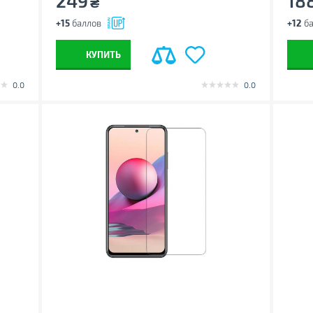
249
18
₴
+15
баллов
+12
ба
КУПИТЬ
0.0
0.0