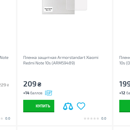
 Note
Пленка защитная Armorstandart Xiaomi
Пленк
Redmi Note 10s (ARM59489)
10s 
209
19
₴
229
₴
+14
баллов
+12
ба
КУПИТЬ
0.0
0.0