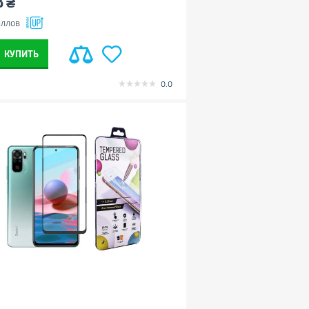
8
₴
ллов
КУПИТЬ
0.0