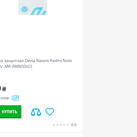
а защитная Devia Xiaomi Redmi Note
(DV-XM-RMN10sU)
9
₴
ллов
КУПИТЬ
0.0