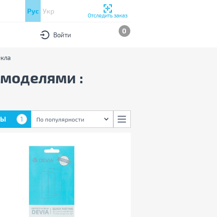
Рус
Укр
Отследить заказ
0
Войти
екла
 моделями :
РЫ
1
По популярности