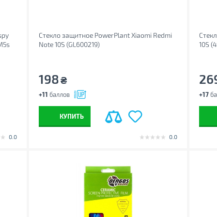
spy
Стекло защитное PowerPlant Xiaomi Redmi
Стекл
 M5s
Note 10S (GL600219)
10S (
198
26
₴
+11
баллов
+17
ба
КУПИТЬ
0.0
0.0