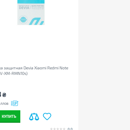
а защитная Devia Xiaomi Redmi Note
DV-XM-RMN10s)
8
₴
ллов
КУПИТЬ
0.0