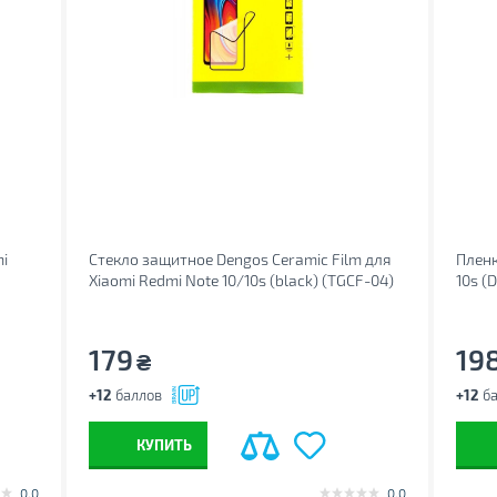
i
Стекло защитное Dengos Ceramic Film для
Пленк
Xiaomi Redmi Note 10/10s (black) (TGCF-04)
10s (
179
19
₴
+12
баллов
+12
ба
КУПИТЬ
0.0
0.0