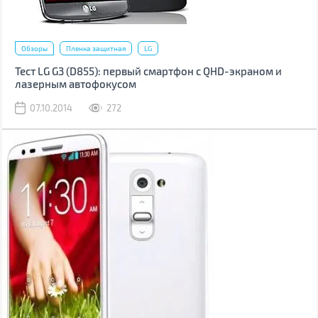
Обзоры
Пленка защитная
LG
Тест LG G3 (D855): первый смартфон с QHD-экраном и
лазерным автофокусом
07.10.2014
272