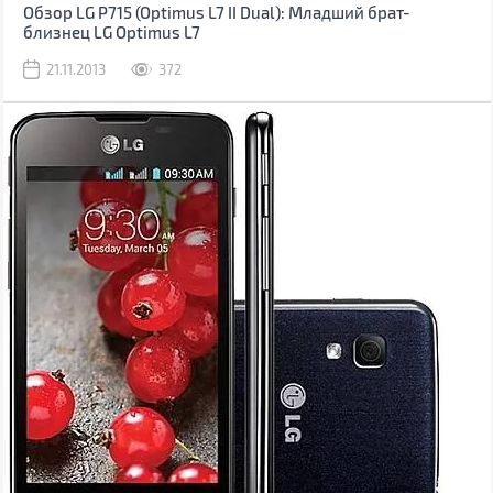
Обзор LG P715 (Optimus L7 II Dual): Младший брат-
близнец LG Optimus L7
21.11.2013
372