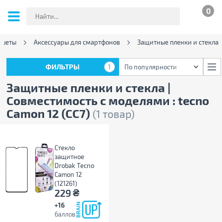
0
ншеты
Аксессуары для смартфонов
Защитные пленки и стекла
ФИЛЬТРЫ
1
По популярности
ФИЛЬТРЫ
1
По популярности
Защитные пленки и стекла |
Совместимость с моделями : tecno
Camon 12 (CC7)
(1 товар)
Стекло
защитное
Drobak Tecno
Camon 12
(121261)
₴
229
+16
баллов