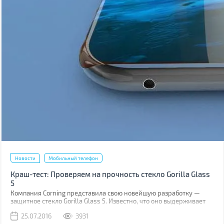
Новости
Мобильный телефон
Краш-тест: Проверяем на прочность стекло Gorilla Glass
5
Компания Corning представила свою новейшую разработку —
защитное стекло Gorilla Glass 5. Известно, что оно выдерживает
падение на твёрдую поверхность с высоты до 1,6 м в 80% случаев.
25.07.2016
3931
Как правило, большинство из них происходит при фотосессиях