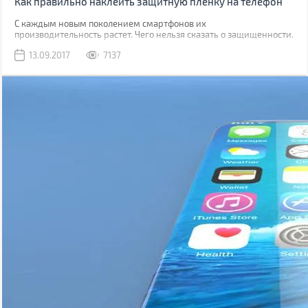
Как правильно наклеить защитную пленку на телефон
С каждым новым поколением смартфонов их
производительность растет. Чего нельзя сказать о защищенности.
Да, современные модели, как правило, имеют хорошую
13.09.2017
7137
водонепроницаемость, но все также уязвимы к механическим
повреждениям.