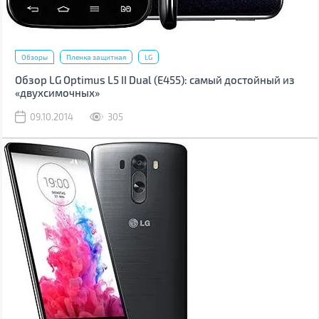
Обзоры
Пленка защитная
LG
Обзор LG Optimus L5 II Dual (Е455): самый достойный из
«двухсимочных»
09.10.2014
305