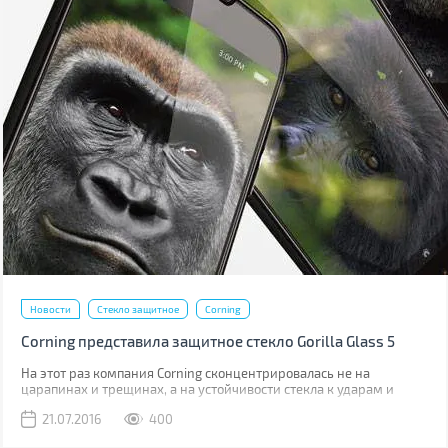
Новости
Стекло защитное
Corning
Corning представила защитное стекло Gorilla Glass 5
На этот раз компания Corning сконцентрировалась не на
царапинах и трещинах, а на устойчивости стекла к ударам и
падениям.
21.07.2016
400