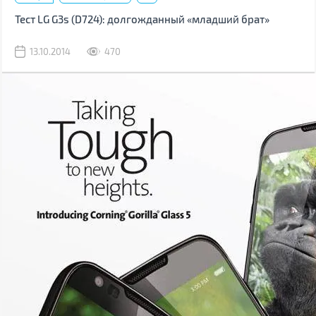
Тест LG G3s (D724): долгожданный «младший брат»
13.10.2014
470