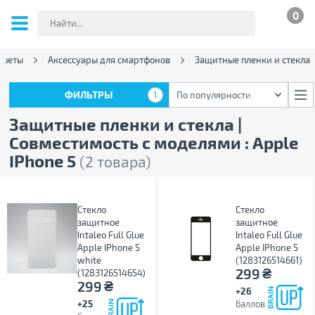
0
ншеты
Аксессуары для смартфонов
Защитные пленки и стекла
ФИЛЬТРЫ
1
По популярности
ФИЛЬТРЫ
1
По популярности
Защитные пленки и стекла |
Совместимость с моделями : Apple
IPhone 5
(2 товара)
Стекло
Стекло
защитное
защитное
Intaleo Full Glue
Intaleo Full Glue
Apple IPhone 5
Apple IPhone 5
white
(1283126514661)
₴
299
(1283126514654)
₴
299
+26
+25
баллов