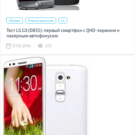
Обзоры
Пленка защитная
LG
Тест LG G3 (D855): первый смартфон с QHD-экраном и
лазерным автофокусом
07.10.2014
272