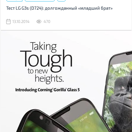
Тест LG G3s (D724): долгожданный «младший брат»
13.10.2014
470