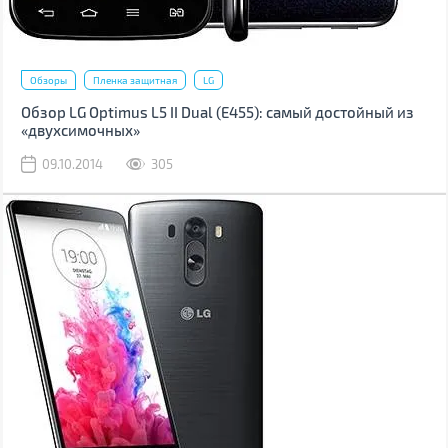
Обзоры
Пленка защитная
LG
Обзор LG Optimus L5 II Dual (Е455): самый достойный из
«двухсимочных»
09.10.2014
305