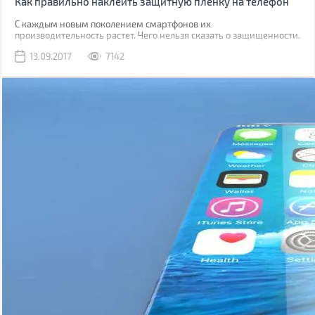
Как правильно наклеить защитную пленку на телефон
С каждым новым поколением смартфонов их
производительность растет. Чего нельзя сказать о защищенности.
Да, современные модели, как правило, имеют хорошую
13.09.2017
7142
водонепроницаемость, но все также уязвимы к механическим
повреждениям.