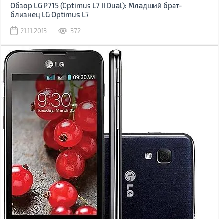
Обзор LG P715 (Optimus L7 II Dual): Младший брат-
близнец LG Optimus L7
21.11.2013
372