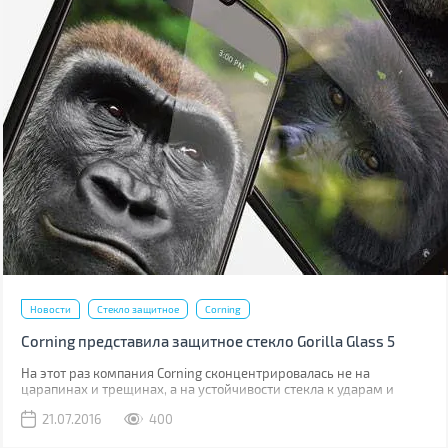
Новости
Стекло защитное
Corning
Corning представила защитное стекло Gorilla Glass 5
На этот раз компания Corning сконцентрировалась не на
царапинах и трещинах, а на устойчивости стекла к ударам и
падениям.
21.07.2016
400