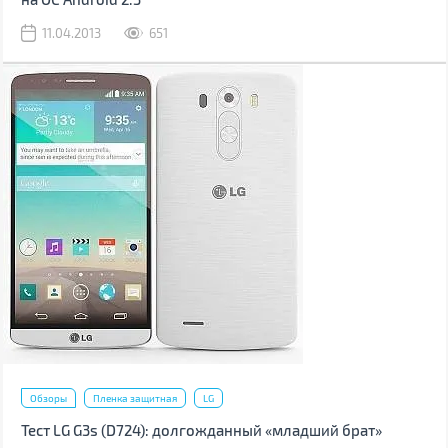
11.04.2013
651
Обзоры
Пленка защитная
LG
Тест LG G3s (D724): долгожданный «младший брат»