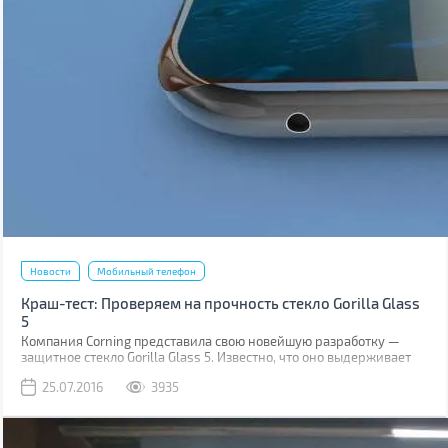
Новости
Мобильный телефон
Краш-тест: Проверяем на прочность стекло Gorilla Glass
5
Компания Corning представила свою новейшую разработку —
защитное стекло Gorilla Glass 5. Известно, что оно выдерживает
падение на твёрдую поверхность с высоты до 1,6 м в 80% случаев.
25.07.2016
3935
Как правило, большинство из них происходит при фотосессиях
селфи.