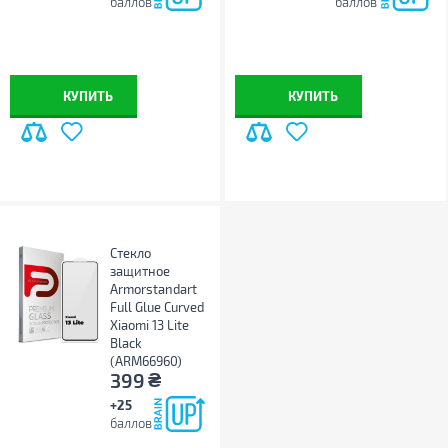
баллов
баллов
КУПИТЬ
КУПИТЬ
Стекло
защитное
Armorstandart
Full Glue Curved
Xiaomi 13 Lite
Black
(ARM66960)
₴
399
+25
баллов