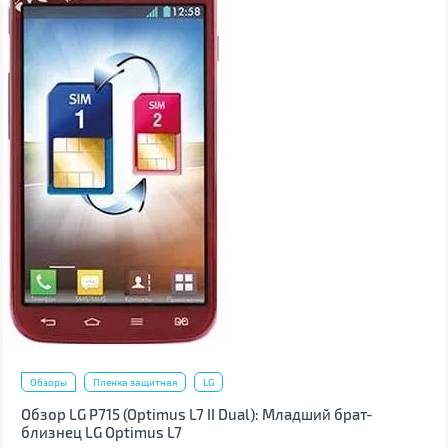
Обзоры
Пленка защитная
LG
Обзор LG P715 (Optimus L7 II Dual): Младший брат-
близнец LG Optimus L7