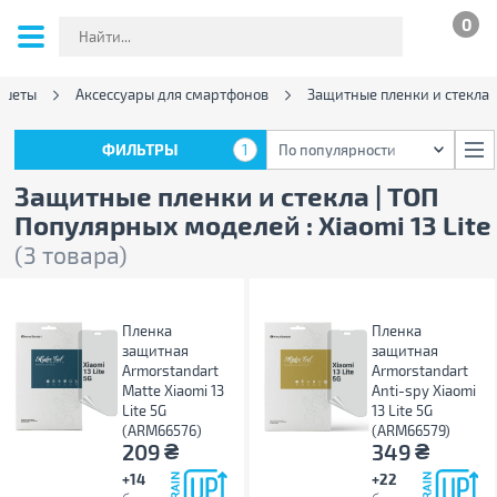
0
ншеты
Аксессуары для смартфонов
Защитные пленки и стекла
ФИЛЬТРЫ
1
По популярности
ФИЛЬТРЫ
1
По популярности
Защитные пленки и стекла | ТОП
Популярных моделей : Xiaomi 13 Lite
(3 товара)
Пленка
Пленка
защитная
защитная
Armorstandart
Armorstandart
Matte Xiaomi 13
Anti-spy Xiaomi
Lite 5G
13 Lite 5G
(ARM66576)
(ARM66579)
₴
₴
209
349
+14
+22