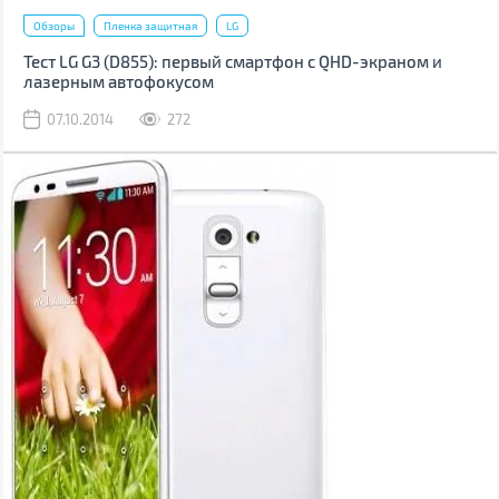
Обзоры
Пленка защитная
LG
Тест LG G3 (D855): первый смартфон с QHD-экраном и
лазерным автофокусом
07.10.2014
272