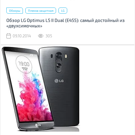
Обзоры
Пленка защитная
LG
Обзор LG Optimus L5 II Dual (Е455): самый достойный из
«двухсимочных»
09.10.2014
305