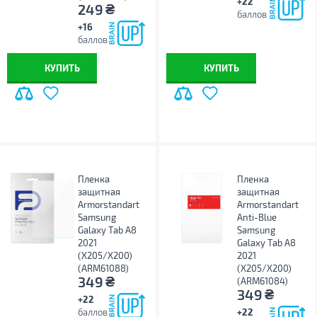
+22
₴
249
баллов
+16
баллов
КУПИТЬ
КУПИТЬ
Пленка
Пленка
защитная
защитная
Armorstandart
Armorstandart
Samsung
Anti-Blue
Galaxy Tab A8
Samsung
2021
Galaxy Tab A8
(X205/X200)
2021
(ARM61088)
(X205/X200)
₴
349
(ARM61084)
₴
349
+22
баллов
+22