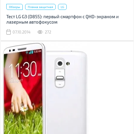
Обзоры
Пленка защитная
LG
Тест LG G3 (D855): первый смартфон с QHD-экраном и
лазерным автофокусом
07.10.2014
272