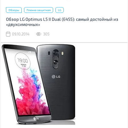
Обзоры
Пленка защитная
LG
Обзор LG Optimus L5 II Dual (Е455): самый достойный из
«двухсимочных»
09.10.2014
305