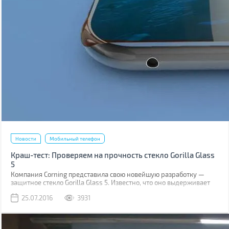
Новости
Мобильный телефон
Краш-тест: Проверяем на прочность стекло Gorilla Glass
5
Компания Corning представила свою новейшую разработку —
защитное стекло Gorilla Glass 5. Известно, что оно выдерживает
падение на твёрдую поверхность с высоты до 1,6 м в 80% случаев.
25.07.2016
3931
Как правило, большинство из них происходит при фотосессиях
селфи.