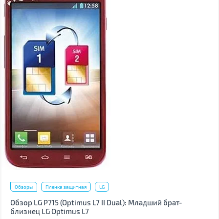
Обзоры
Пленка защитная
LG
Обзор LG P715 (Optimus L7 II Dual): Младший брат-
близнец LG Optimus L7