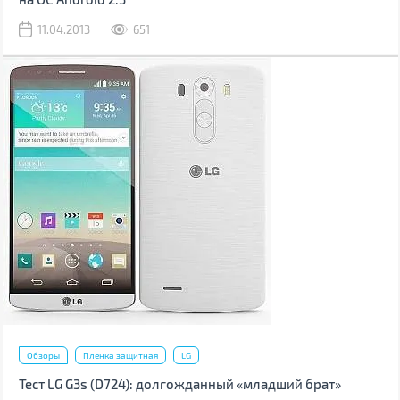
11.04.2013
651
Обзоры
Пленка защитная
LG
Тест LG G3s (D724): долгожданный «младший брат»