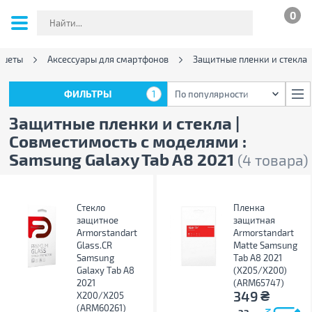
0
ншеты
Аксессуары для смартфонов
Защитные пленки и стекла
ФИЛЬТРЫ
1
По популярности
ФИЛЬТРЫ
1
По популярности
Защитные пленки и стекла |
Совместимость с моделями :
Samsung Galaxy Tab A8 2021
(4 товара)
Стекло
Пленка
защитное
защитная
Armorstandart
Armorstandart
Glass.CR
Matte Samsung
Samsung
Tab A8 2021
Galaxy Tab A8
(X205/X200)
2021
(ARM65747)
₴
349
X200/X205
(ARM60261)