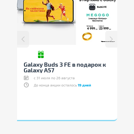
 в подарок к
Скидки на Samsung Galaxy
A37
а
c 30 июля по 19 августа
ось
19 дней
До конца акции осталось
12 дней