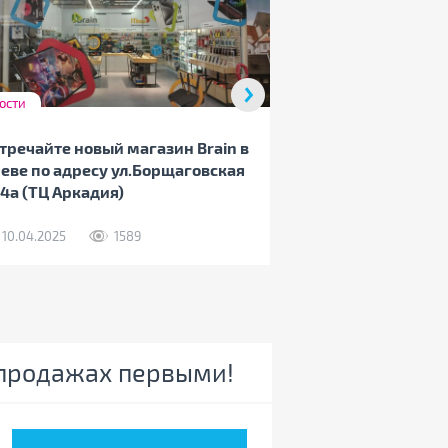
Одессе по адресу
03.04.2025
ости
тречайте новый магазин Brain в
еве по адресу ул.Борщаговская
54а (ТЦ Аркадия)
10.04.2025
1589
спродажах первыми!