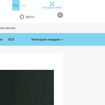
Рус
Укр
Отследить заказ
0
Войти
мму баллов
РЫ
ECO
Категория товаров