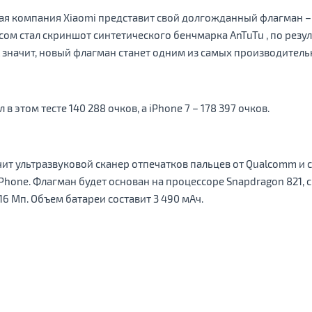
ская компания Xiaomi представит свой долгожданный флагман 
ом стал скриншот синтетического бенчмарка AnTuTu , по резу
А значит, новый флагман станет одним из самых производител
 в этом тесте 140 288 очков, а iPhone 7 – 178 397 очков.
чит ультразвуковой сканер отпечатков пальцев от Qualcomm и
Phone. Флагман будет основан на процессоре Snapdragon 821, с 
16 Мп. Объем батареи составит 3 490 мАч.