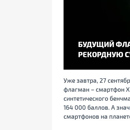
БУДУЩИЙ ФЛА
РЕКОРДНУЮ С
Уже завтра, 27 сентяб
флагман – смартфон X
синтетического бенчма
164 000 баллов. А зна
смартфонов на планет