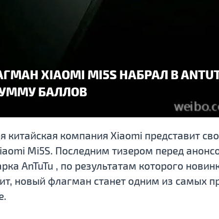
ГМАН XIAOMI MI5S НАБРАЛ В ANTU
УММУ БАЛЛОВ
ря китайская компания Xiaomi представит с
iaomi Mi5S. Последним тизером перед анонс
рка AnTuTu , по результатам которого новин
чит, новый флагман станет одним из самых 
е.