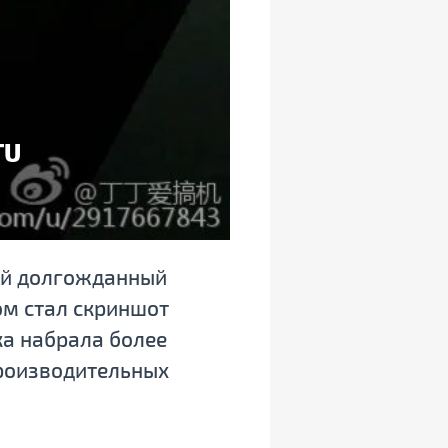
TU
вой долгожданный
ом стал скриншот
ка набрала более
производительных