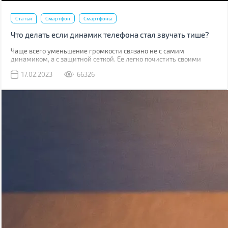
Статьи
Смартфон
Смартфоны
Что делать если динамик телефона стал звучать тише?
Чаще всего уменьшение громкости связано не с самим
динамиком, а с защитной сеткой. Ее легко почистить своими
руками, причем скорее всего у вас дома уже есть все
17.02.2023
66326
необходимое для этого.