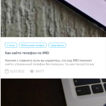
Статьи
Мобильный телефон
Смартфоны
Как найти телефон по IMEI
Начнем с главного: если вы надеетесь, что код IMEI поможет
найти утраченный телефон без полиции, то нам придется вас
разочаровать. Если вы телефон потеряли, то наличие кода не
12.07.2022
84177
поможет абсолютно. Если его украли, IMEI стоит сообщить
полиции, что позволит отыскать смартфон в будущем.