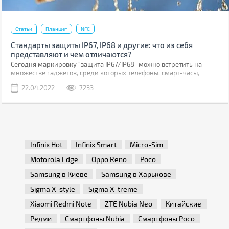
Статьи
Планшет
NFC
Стандарты защиты IP67, IP68 и другие: что из себя
представляют и чем отличаются?
Сегодня маркировку “защита IP67/IP68” можно встретить на
множестве гаджетов, среди которых телефоны, смарт-часы,
наушники. Так обозначают стандарты защиты от мелких частиц
22.04.2022
7233
(песка и пыли) и влаги. Наличие подобной маркировки позволяет
использовать гаджет в определенных условиях без опасений, что
он выйдет из строя. Но есть во всем это ряд нюансов, которые по-
разному трактуют пользователи и производители гаджетов. Так
что давайте поговорим о стандарте IP и тем, как его применяют
на практике.
Infinix Hot
Infinix Smart
Micro-Sim
Motorola Edge
Oppo Reno
Poco
Samsung в Киеве
Samsung в Харькове
Sigma X-style
Sigma X-treme
Xiaomi Redmi Note
ZTE Nubia Neo
Китайские
Редми
Смартфоны Nubia
Смартфоны Poco