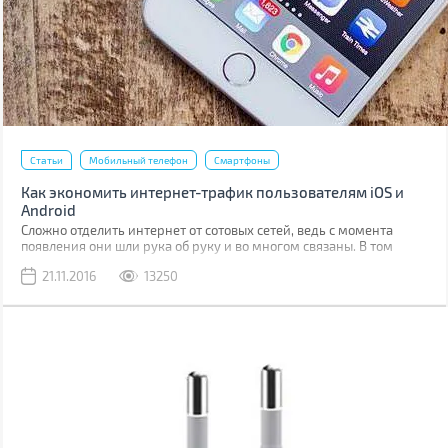
Статьи
Мобильный телефон
Смартфоны
Как экономить интернет-трафик пользователям iOS и
Android
Сложно отделить интернет от сотовых сетей, ведь с момента
появления они шли рука об руку и во многом связаны. В том
числе и в плане тарифов. Если в начале своего пути интернет
21.11.2016
13250
провайдеры предлагали пакеты с лимитированным количеством
интернет трафика, то сейчас практически везде безлимит.