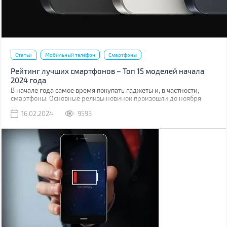
Статьи
Мобильный телефон
Смартфоны
Рейтинг лучших смартфонов – Топ 15 моделей начала
2024 года
В начале года самое время покупать гаджеты и, в частности,
смартфоны. Основные релизы новинок произошли до ноября
предыдущего года и уже успели немного подешеветь, а
16.02.2024
9593
некоторые прошлогодние телефоны и вовсе подешевели на 30-
40%.