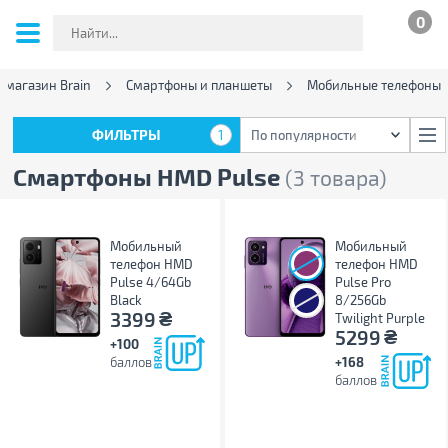
0
-магазин Brain
Смартфоны и планшеты
Мобильные телефоны
ФИЛЬТРЫ
1
По популярности
ФИЛЬТРЫ
1
По популярности
Смартфоны HMD Pulse
(3 товара)
Мобильный
Мобильный
телефон HMD
телефон HMD
Pulse 4/64Gb
Pulse Pro
Black
8/256Gb
₴
3399
Twilight Purple
₴
5299
+100
баллов
+168
баллов