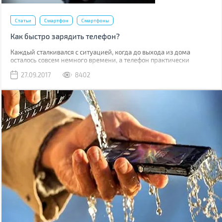
Статьи
Смартфон
Смартфоны
Как быстро зарядить телефон?
Каждый сталкивался с ситуацией, когда до выхода из дома
осталось совсем немного времени, а телефон практически
полностью разряжен. В этом случае перед нами встает вопрос,
27.09.2017
8402
как максимально зарядить телефон за ограниченный
промежуток времени.