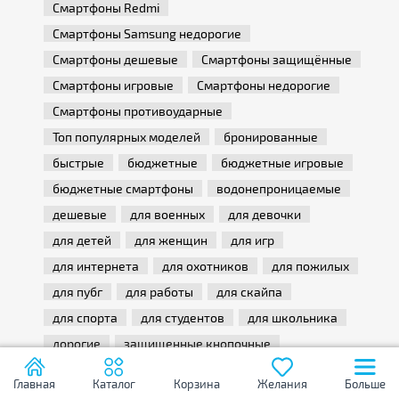
Смартфоны Redmi
Смартфоны Samsung недорогие
Смартфоны дешевые
Смартфоны защищённые
Смартфоны игровые
Смартфоны недорогие
Смартфоны противоударные
Топ популярных моделей
бронированные
быстрые
бюджетные
бюджетные игровые
бюджетные смартфоны
водонепроницаемые
дешевые
для военных
для девочки
для детей
для женщин
для игр
для интернета
для охотников
для пожилых
для пубг
для работы
для скайпа
для спорта
для студентов
для школьника
дорогие
защищенные кнопочные
кнопочные для бабушки
Главная
Каталог
Корзина
Желания
Больше
кнопочные с большим экраном
маленькие