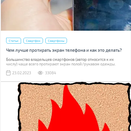
Статьи
Смартфон
Смартфоны
Чем лучше протирать экран телефона и как это делать?
Большинство владельцев смартфонов (автор относится к их
числу) чаще всего протирают экран полой/рукавом одежды.
Метод рабочий, но не лучший. К серьезным поломкам он не
23.02.2023
33084
приведет, но если вы внимательно присмотритесь к дисплею,
наверняка увидите маленькие царапинки. Одна из причин их
появления – неправильная чистка.