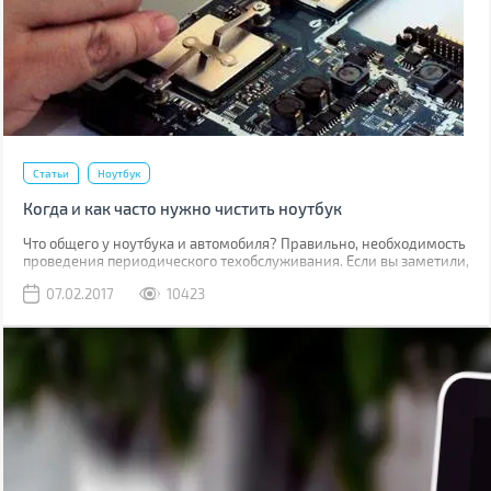
Статьи
Ноутбук
Когда и как часто нужно чистить ноутбук
Что общего у ноутбука и автомобиля? Правильно, необходимость
проведения периодического техобслуживания. Если вы заметили,
что устройство при работе стало нагреваться больше чем обычно,
07.02.2017
10423
начало подтормаживать, или вы просто хотите продлить срок его
службы, то самое время провести чистку ноутбука. О том когда,
как и насколько часто нужно это делать мы поговорим в данной
статье.