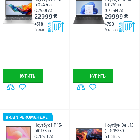
fc0247ua
fc0261ua
(C79J0EA)
(C78SFEA)
₴
₴
22999
29999
+518
+790
баллов
баллов
КУПИТЬ
КУПИТЬ
BRAIN РЕКОМЕНДУЕТ
Ноутбук HP 15-
Ноутбук Dell 15
fd0173ua
(LDC15250-
(C78STEA)
5315BLK-