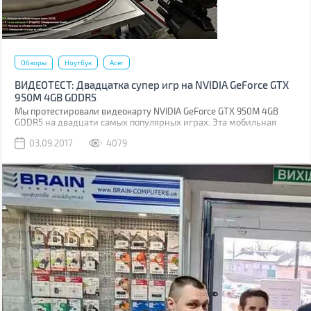
Обзоры
Ноутбук
Acer
ВИДЕОТЕСТ: Двадцатка супер игр на NVIDIA GeForce GTX
950M 4GB GDDR5
Мы протестировали видеокарту NVIDIA GeForce GTX 950M 4GB
GDDR5 на двадцати самых популярных играх. Эта мобильная
графика относится к минимальным требованиям для игр.
03.09.2017
4079
Поэтому нам стало интересно, что же она может за свои деньги,
если ее погонять в самых популярных играх.