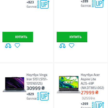
+289
+823
баллов
баллов
КУПИТЬ
КУПИТЬ
Ноутбук Vinga
Ноутбук Acer
Iron S151 (S151-
Aspire Lite
131516512S)
AL15-49P
₴
30999
(NX.DT8EU.002)
₴
27999
+829
32559
баллов
₴
+269