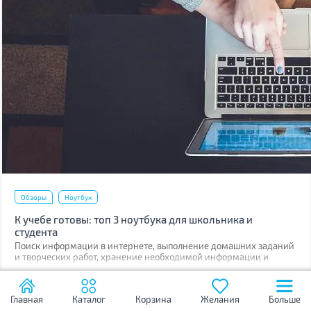
Обзоры
Ноутбук
К учебе готовы: топ 3 ноутбука для школьника и
студента
Поиск информации в интернете, выполнение домашних заданий
и творческих работ, хранение необходимой информации и
общение с друзьями в любом месте — все это обеспечит ноутбук.
03.09.2018
3372
Без данного устройства современному ученику просто не
обойтись.
Главная
Каталог
Корзина
Желания
Больше