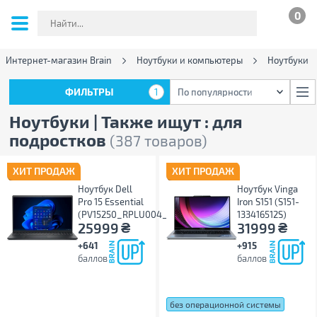
0
Интернет-магазин Brain
Ноутбуки и компьютеры
Ноутбуки
ФИЛЬТРЫ
1
По популярности
ФИЛЬТРЫ
1
По популярности
Ноутбуки | Также ищут : для
подростков
(387 товаров)
ХИТ ПРОДАЖ
ХИТ ПРОДАЖ
Ноутбук Dell
Ноутбук Vinga
Pro 15 Essential
Iron S151 (S151-
(PV15250_RPLU004_P)
133416512S)
₴
₴
25999
31999
+641
+915
баллов
баллов
без операционной системы