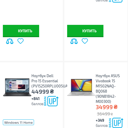
баллов
КУПИТЬ
КУПИТЬ
Ноутбук Dell
Ноутбук ASUS
Pro 15 Essential
Vivobook 15
(PV15250RPLU005UA_W11P)
M1502NAQ-
₴
44999
BQ068
(90NB1842-
+841
M00300)
баллов
₴
34999
36499
₴
+349
Windows 11 Home
баллов