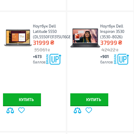
Ноутбук Dell
Ноутбук Dell
Latitude 5550
Inspiron 3530
(DL5550FI31315U16GB512GBU)
(3530-8026)
₴
₴
31999
37999
35061
42422
₴
₴
+673
+901
баллов
баллов
КУПИТЬ
КУПИТЬ