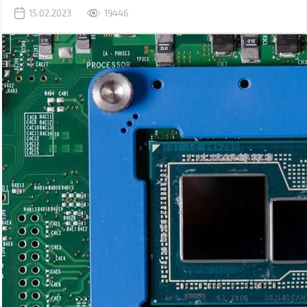
упустили ничего важного, мы составили подробный гайд, в
15.02.2023
19446
котором расшифровали значение параметров, и дали
рекомендации для разных сфер использования.
Воспользовавшись нашим руководством, вы сможете выбрать
ноутбук для учебы, офисной работы, гейминга, проектирования и
других задач.