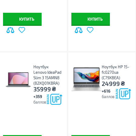
Windows 11 Pro
КУПИТЬ
КУПИТЬ
Ноутбук
Ноутбук HP 15-
Lenovo IdeaPad
fc0270ua
Slim 3 15AMN8
(C79XBEA)
₴
24999
(82XQ01KBRA)
₴
35999
+616
+359
баллов
баллов