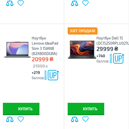
ХИТ ПРОДАЖ
Ноутбук
Ноутбук Dell 15
Lenovo IdeaPad
(DC15250RPLU021
₴
29999
Slim 3 15IAN8
(82XB00DGRA)
+740
₴
20999
баллов
21999
₴
+219
баллов
КУПИТЬ
КУПИТЬ