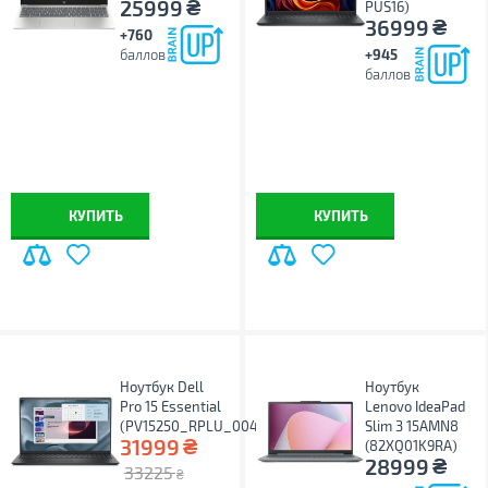
₴
25999
PUS16)
₴
36999
+760
баллов
+945
баллов
КУПИТЬ
КУПИТЬ
Ноутбук Dell
Ноутбук
Pro 15 Essential
Lenovo IdeaPad
(PV15250_RPLU_004_P)
Slim 3 15AMN8
₴
31999
(82XQ01K9RA)
₴
28999
33225
₴