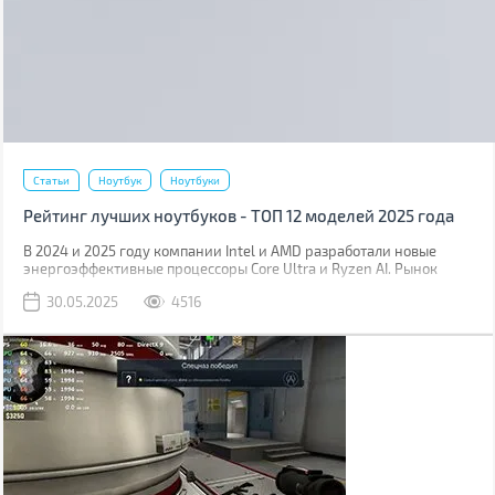
Статьи
Ноутбук
Ноутбуки
Рейтинг лучших ноутбуков - ТОП 12 моделей 2025 года
В 2024 и 2025 году компании Intel и AMD разработали новые
энергоэффективные процессоры Core Ultra и Ryzen AI. Рынок
мобильных видеокарт также пополнился новыми решениями,
30.05.2025
4516
Nvidia выпустили линейку RTX 5000 Mobile со сверхбыстрой
памятью GDDR7 и поддержкой шины PCIe 5.0. Производители
ноутбуков тут же разработали новые модели, оснастив их
железом, изготовленным по передовым технологиям.