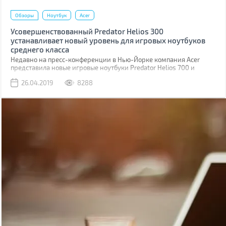
Обзоры
Ноутбук
Acer
Усовершенствованный Predator Helios 300
устанавливает новый уровень для игровых ноутбуков
среднего класса
Недавно на пресс-конференции в Нью-Йорке компания Acer
представила новые игровые ноутбуки Predator Helios 700 и
Predator Helios 300, а также анонсировала ряд новых устройств и
26.04.2019
8288
решений для геймеров, конструкторов, специалистов, учащихся,
студентов и для семейного использования.