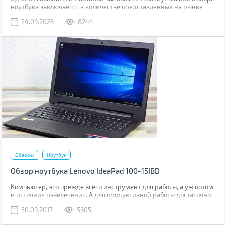
ноутбука заключается в количестве представленных на рынке
моделей. Если вы покупали ноутбук около 5-ти лет назад и не
24.09.2023
8244
интересовались изменениями в ассортименте, то довольно
сложно сходу выбрать оптимальный вариант.
Обзоры
Ноутбук
Обзор ноутбука Lenovo IdeaPad 100-15IBD
Компьютер, это прежде всего инструмент для работы, а уж потом
и источник развлечения. А для продуктивной работы достаточно
и недорогого ноутбука, который будет всегда под рукой, как в
30.09.2017
5605
офисе, так и в командировке или на парах в институте. Именно
таким является ноутбук Lenovo IdeaPad 100-15IBD.