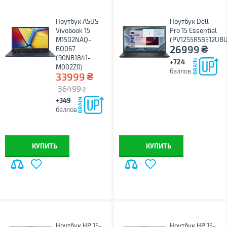
Ноутбук ASUS
Ноутбук Dell
Vivobook 15
Pro 15 Essential
M1502NAQ-
(PV1255R58512UB
₴
26999
BQ067
(90NB1841-
+724
M002Z0)
баллов
₴
33999
36499
₴
+349
баллов
КУПИТЬ
КУПИТЬ
Ноутбук HP 15-
Ноутбук HP 15-