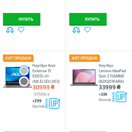
Windows 11 Home
Windows 11 Pro
КУПИТЬ
КУПИТЬ
ХИТ ПРОДАЖ
ХИТ ПРОДАЖ
Ноутбук Acer
Ноутбук
Extensa 15
Lenovo IdeaPad
EXO15-41
Slim 3 15AMN8
(NX.EL5EU.003)
(82XQ01KARA)
₴
₴
30999
33999
37566
+339
₴
баллов
+299
баллов