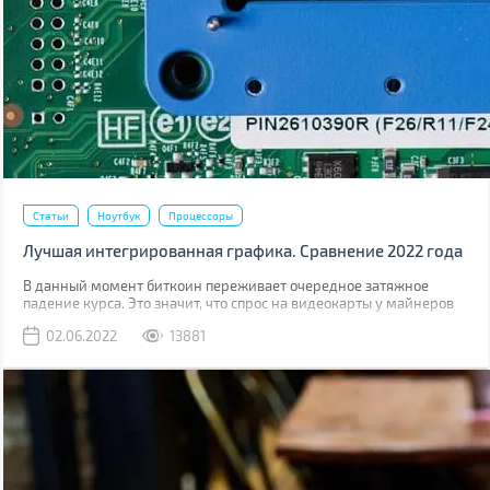
Статьи
Ноутбук
Процессоры
Лучшая интегрированная графика. Сравнение 2022 года
В данный момент биткоин переживает очередное затяжное
падение курса. Это значит, что спрос на видеокарты у майнеров
тоже пойдет на спад, что значительно снизит, дефицит GPU на
02.06.2022
13881
розничном рынке. Снизятся и цены на дискретную графику. Едва
ли они они вернутся до старого уровня, когда в рознице карты
были на 10-15% дороже цены рекомендованной производителем,
но падение будет ощутимым.