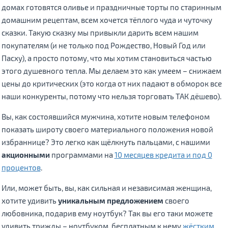
домах готовятся оливье и праздничные торты по старинным
домашним рецептам, всем хочется тёплого чуда и чуточку
сказки. Такую сказку мы привыкли дарить всем нашим
покупателям (и не только под Рождество, Новый Год или
Пасху), а просто потому, что мы хотим становиться частью
этого душевного тепла. Мы делаем это как умеем – снижаем
цены до критических (это когда от них падают в обморок все
наши конкуренты, потому что нельзя торговать ТАК дёшево).
Вы, как состоявшийся мужчина, хотите новым телефоном
показать широту своего материального положения новой
избраннице? Это легко как щёлкнуть пальцами, с нашими
акционными
программами на
10 месяцев кредита и под 0
процентов
.
Или, может быть, вы, как сильная и независимая женщина,
хотите удивить
уникальным предложением
своего
любовника, подарив ему ноутбук? Так вы его таки можете
удивить трижды – ноутбуком, бесплатным к нему
жёстким