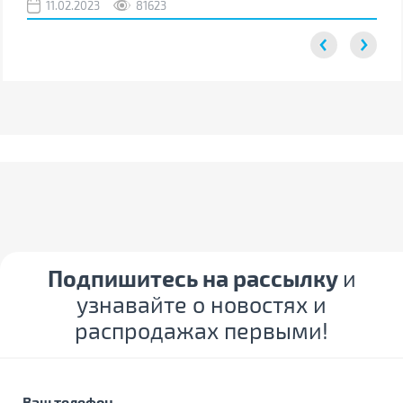
11.02.2023
81623
2
Подпишитесь на рассылку
и
узнавайте о новостях и
распродажах первыми!