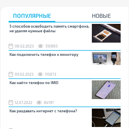
ПОПУЛЯРНЫЕ
НОВЫЕ
5 способов освободить память смартфона,
Что
не удаляя нужные файлы
зву
08.02.2023
310883
1
Как подключить телефон к монитору
Как
09.02.2023
115873
0
Как найти телефон по IMEI
Поч
12.07.2022
84197
0
Как раздавать интернет с телефона?
Как
вос