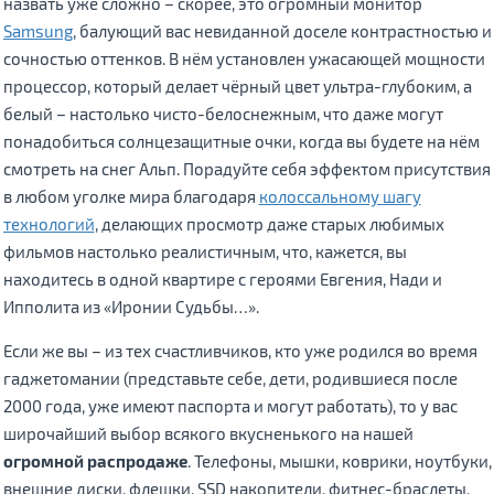
назвать уже сложно – скорее, это огромный монитор
Samsung
, балующий вас невиданной доселе контрастностью и
сочностью оттенков. В нём установлен ужасающей мощности
процессор, который делает чёрный цвет ультра-глубоким, а
белый – настолько чисто-белоснежным, что даже могут
понадобиться солнцезащитные очки, когда вы будете на нём
смотреть на снег Альп. Порадуйте себя эффектом присутствия
в любом уголке мира благодаря
колоссальному шагу
технологий
, делающих просмотр даже старых любимых
фильмов настолько реалистичным, что, кажется, вы
находитесь в одной квартире с героями Евгения, Нади и
Ипполита из «Иронии Судьбы…».
Если же вы – из тех счастливчиков, кто уже родился во время
гаджетомании (представьте себе, дети, родившиеся после
2000 года, уже имеют паспорта и могут работать), то у вас
широчайший выбор всякого вкусненького на нашей
огромной распродаже
. Телефоны, мышки, коврики, ноутбуки,
внешние диски, флешки, SSD накопители, фитнес-браслеты,