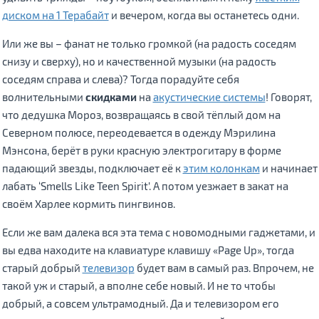
диском на 1 Терабайт
и вечером, когда вы останетесь одни.
Или же вы – фанат не только громкой (на радость соседям
снизу и сверху), но и качественной музыки (на радость
соседям справа и слева)? Тогда порадуйте себя
волнительными
скидками
на
акустические системы
! Говорят,
что дедушка Мороз, возвращаясь в свой тёплый дом на
Северном полюсе, переодевается в одежду Мэрилина
Мэнсона, берёт в руки красную электрогитару в форме
падающий звезды, подключает её к
этим колонкам
и начинает
лабать ‘Smells Like Teen Spirit’. А потом уезжает в закат на
своём Харлее кормить пингвинов.
Если же вам далека вся эта тема с новомодными гаджетами, и
вы едва находите на клавиатуре клавишу «Page Up», тогда
старый добрый
телевизор
будет вам в самый раз. Впрочем, не
такой уж и старый, а вполне себе новый. И не то чтобы
добрый, а совсем ультрамодный. Да и телевизором его