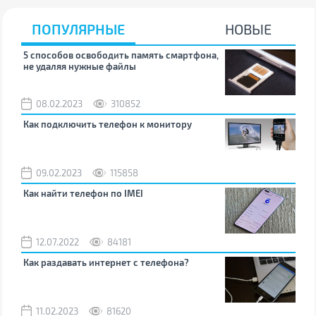
ПОПУЛЯРНЫЕ
НОВЫЕ
5 способов освободить память смартфона,
Что
не удаляя нужные файлы
зву
08.02.2023
310852
1
Как подключить телефон к монитору
Как
09.02.2023
115858
0
Как найти телефон по IMEI
Поч
12.07.2022
84181
0
Как раздавать интернет с телефона?
Как
вос
11.02.2023
81620
2