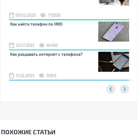
09.02.2023
115828
0
Как найти телефон по IMEI
Поч
12.07.2022
84166
0
Как раздавать интернет с телефона?
Как
вос
11.02.2023
81612
2
ПОХОЖИЕ СТАТЬИ