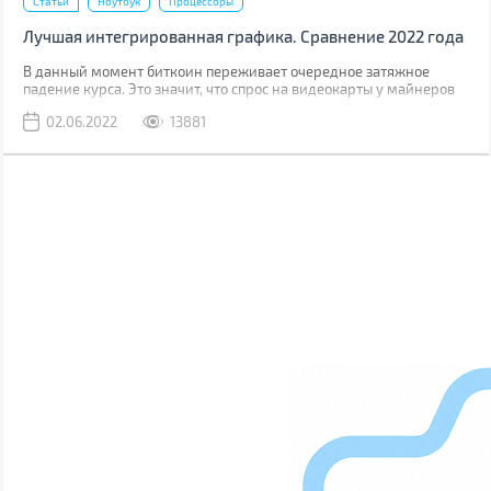
Статьи
Ноутбук
Процессоры
Лучшая интегрированная графика. Сравнение 2022 года
В данный момент биткоин переживает очередное затяжное
падение курса. Это значит, что спрос на видеокарты у майнеров
тоже пойдет на спад, что значительно снизит, дефицит GPU на
02.06.2022
13881
розничном рынке. Снизятся и цены на дискретную графику. Едва
ли они они вернутся до старого уровня, когда в рознице карты
были на 10-15% дороже цены рекомендованной производителем,
но падение будет ощутимым.