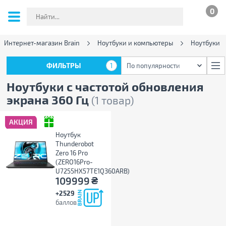
0
Интернет-магазин Brain
Ноутбуки и компьютеры
Ноутбуки
ФИЛЬТРЫ
1
По популярности
ФИЛЬТРЫ
1
По популярности
Ноутбуки с частотой обновления
экрана 360 Гц
(1 товар)
АКЦИЯ
Ноутбук
Thunderobot
Zero 16 Pro
(ZERO16Pro-
U7255HX57TE1Q360ARB)
₴
109999
+2529
баллов