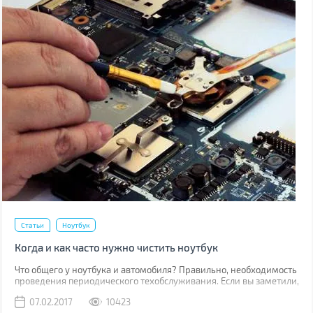
Статьи
Ноутбук
Когда и как часто нужно чистить ноутбук
Что общего у ноутбука и автомобиля? Правильно, необходимость
проведения периодического техобслуживания. Если вы заметили,
что устройство при работе стало нагреваться больше чем обычно,
07.02.2017
10423
начало подтормаживать, или вы просто хотите продлить срок его