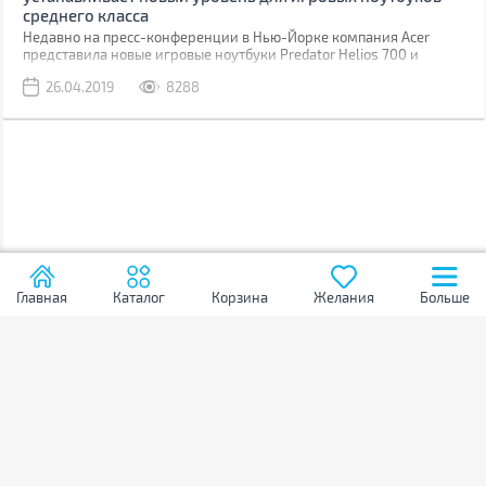
среднего класса
Недавно на пресс-конференции в Нью-Йорке компания Acer
представила новые игровые ноутбуки Predator Helios 700 и
Predator Helios 300, а также анонсировала ряд новых устройств и
26.04.2019
8288
решений для геймеров, конструкторов, специалистов, учащихся,
студентов и для семейного использования.
Главная
Каталог
Корзина
Желания
Больше