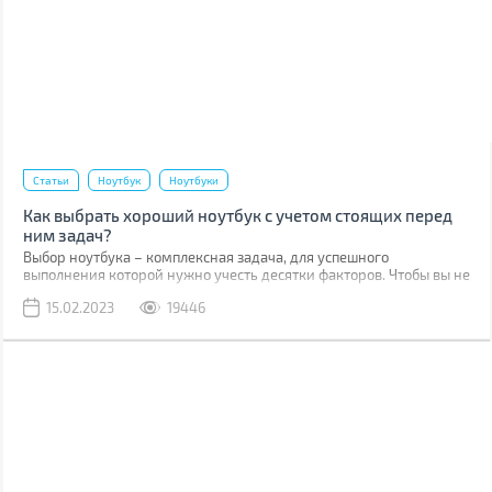
Статьи
Ноутбук
Ноутбуки
Как выбрать хороший ноутбук с учетом стоящих перед
ним задач?
Выбор ноутбука – комплексная задача, для успешного
выполнения которой нужно учесть десятки факторов. Чтобы вы не
упустили ничего важного, мы составили подробный гайд, в
15.02.2023
19446
котором расшифровали значение параметров, и дали
рекомендации для разных сфер использования.
Воспользовавшись нашим руководством, вы сможете выбрать
ноутбук для учебы, офисной работы, гейминга, проектирования и
других задач.