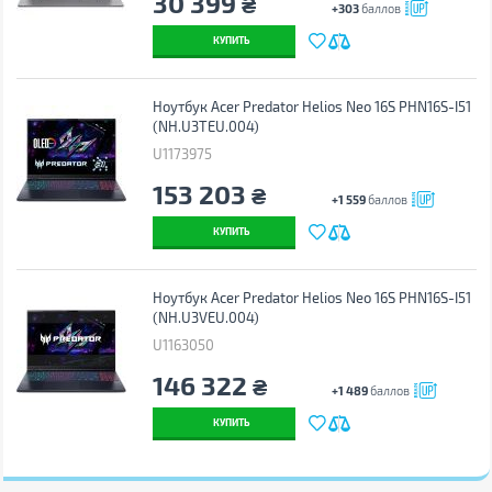
30 399
₴
+303
баллов
КУПИТЬ
Ноутбук Acer Predator Helios Neo 16S PHN16S-I51
(NH.U3TEU.004)
U1173975
153 203
₴
+1 559
баллов
КУПИТЬ
Ноутбук Acer Predator Helios Neo 16S PHN16S-I51
(NH.U3VEU.004)
U1163050
146 322
₴
+1 489
баллов
КУПИТЬ