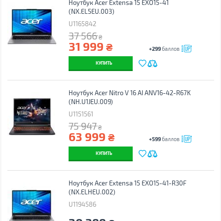
Ноутбук Acer Extensa 15 EXO15-41
(NX.EL5EU.003)
U1165842
37 566
₴
31 999
₴
+299
баллов
КУПИТЬ
Ноутбук Acer Nitro V 16 AI ANV16-42-R67K
(NH.U1JEU.009)
U1151561
75 947
₴
63 999
₴
+599
баллов
КУПИТЬ
Ноутбук Acer Extensa 15 EXO15-41-R30F
(NX.ELHEU.002)
U1194586