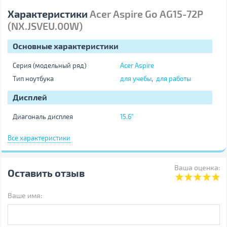
Характеристики
Acer Aspire Go AG15-72P
(NX.JSVEU.00W)
Основные характеристики
Серия (модельный ряд)
Acer Aspire
Тип ноутбука
для учебы
,
для работы
Дисплей
Диагональ дисплея
15.6"
Разрешение
1920х1080 (FullHD)
Все характеристики
Тип матрицы
IPS
Поверхность экрана
матовая
Ваша оценка:
Частота обновления экрана
60 Гц
Оставить отзыв
Процессор
Ваше имя:
Поколение процессора Intel
15-е поколение
Процессор
Intel Core 5 120U (0.9 - 5.0