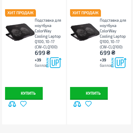
Высота
18 мм
ХИТ ПРОДАЖ
ХИТ ПРОДАЖ
Глубина
234 мм
Подставка для
Подставка для
Вес
1.53 кг
ноутбука
ноутбука
Цвет
серебристый
ColorWay
ColorWay
Cooling Laptop
Cooling Laptop
Другие
Q100, 10-17
Q100, 10-17
(CW-CLQ100)
(CW-CLQ100)
₴
₴
699
699
Производитель
Acer
Страна производства
Китай
+39
+39
баллов
баллов
Гарантия, мес
12
Штрихкод
4711474924711
Примечание
Производитель может
менять свойства,
КУПИТЬ
КУПИТЬ
характеристики, внешний
вид и комплектацию товаров
без предварительного
уведомления