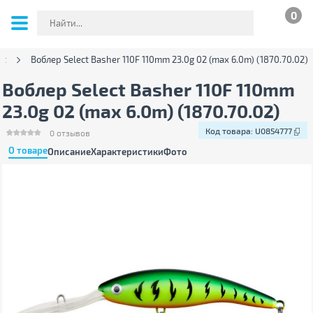
0
ct
Воблер Select Basher 110F 110mm 23.0g 02 (max 6.0m) (1870.70.02)
Воблер Select Basher 110F 110mm
23.0g 02 (max 6.0m) (1870.70.02)
Код товара:
U0854777
0
отзывов
О товаре
Описание
Характеристики
Фото