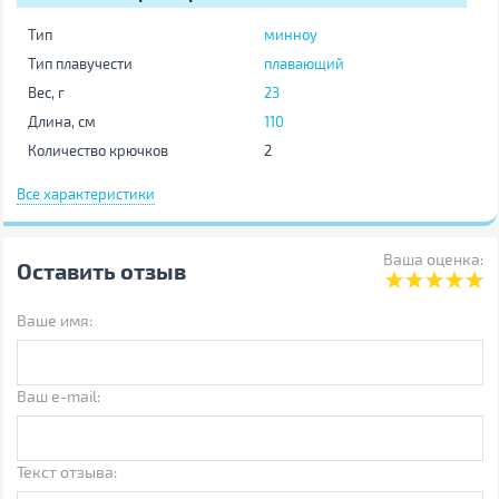
Тип
минноу
Тип плавучести
плавающий
Вес, г
23
Длина, см
110
Количество крючков
2
Количество в упаковке, шт
1
Все характеристики
Вариант цвета
2
Цвет
розовый
Ваша оценка:
Оставить отзыв
Другие
Ваше имя:
Производитель
Select
Страна производства
Китай
Штрихкод
2218707002014
Ваш e-mail:
Примечание
Производитель может
менять свойства,
характеристики, внешний
вид и комплектацию товаров
Текст отзыва:
без предварительного