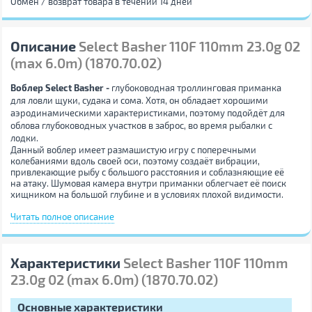
Обмен / возврат товара в течении 14 дней
Описание
Select Basher 110F 110mm 23.0g 02
(max 6.0m) (1870.70.02)
Воблер Select Basher -
глубоководная троллинговая приманка
для ловли щуки, судака и сома. Хотя, он обладает хорошими
аэродинамическими характеристиками, поэтому подойдёт для
облова глубоководных участков в заброс, во время рыбалки с
лодки.
Данный воблер имеет размашистую игру с поперечными
колебаниями вдоль своей оси, поэтому создаёт вибрации,
привлекающие рыбу с большого расстояния и соблазняющие её
на атаку. Шумовая камера внутри приманки облегчает её поиск
хищником на большой глубине и в условиях плохой видимости.
Острые и прочные крючки BKK хорошо засекают трофей и
надёжно удерживают его даже во время продолжительного
Читать полное описание
вываживания с большого расстояния.
Воблер Select Bashe
r выпускается в двух размерах - 90 и 110 мм,
Характеристики
Select Basher 110F 110mm
которые подойдут для облова глубин 4 и 6 метров
соответственно.
23.0g 02 (max 6.0m) (1870.70.02)
Основные характеристики