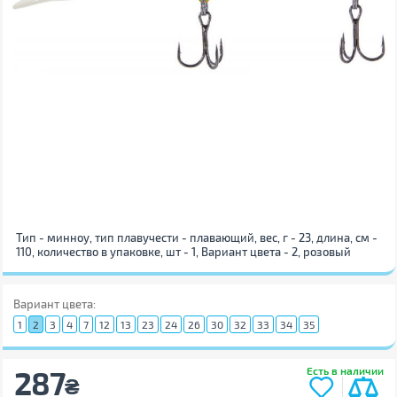
Тип - минноу, тип плавучести - плавающий, вес, г - 23, длина, см -
110, количество в упаковке, шт - 1, Вариант цвета - 2, розовый
Вариант цвета:
1
2
3
4
7
12
13
23
24
26
30
32
33
34
35
287
Есть в наличии
₴