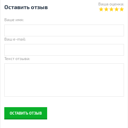
Ваша оценка:
Производитель
Select
Оставить отзыв
Страна производства
Китай
Ваше имя:
Примечание
Производитель может
менять свойства,
характеристики, внешний
вид и комплектацию товаров
Ваш e-mail:
без предварительного
уведомления
Текст отзыва:
ОСТАВИТЬ ОТЗЫВ