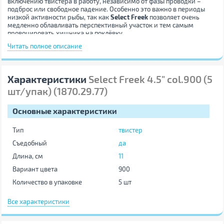
включению твистера в работу, независимо от фазы проводки –
подброс или свободное падение. Особенно это важно в периоды
низкой активности рыбы, так как
Select Freek
позволяет очень
медленно облавливать перспективный участок и тем самым
провоцировать хищника на поклёвку.
Читать полное описание
Данный твистер имеет универсальное применение и может
использоваться для ловли всех видов хищных рыб, которые
реагируют на джиговую проводку силиконовой приманки.
Варианты используемых монтажей зависят исключительно от
Характеристики
Select Freek 4.5" col.900 (5
условий ловли – это может быть как джиг-головка, так и
оффсетник или двойной крючок из тонкой проволоки.
шт/упак) (1870.29.77)
Основные характеристики
Тип
твистер
Съедобный
да
Длина, см
11
Вариант цвета
900
Количество в упаковке
5 шт
Цвет
тёмно-розовый
Все характеристики
Другие