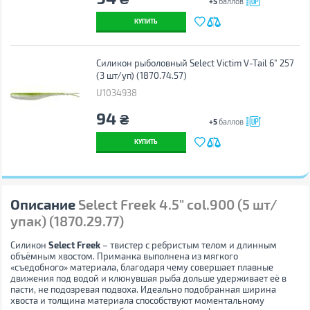
+5
баллов
КУПИТЬ
Силикон рыболовный Select Victim V-Tail 6" 257
(3 шт/уп) (1870.74.57)
U1034938
94
₴
+5
баллов
КУПИТЬ
Описание
Select Freek 4.5" col.900 (5 шт/
упак) (1870.29.77)
Силикон
Select Freek
– твистер с ребристым телом и длинным
объёмным хвостом. Приманка выполнена из мягкого
«съедобного» материала, благодаря чему совершает плавные
движения под водой и клюнувшая рыба дольше удерживает её в
пасти, не подозревая подвоха. Идеально подобранная ширина
хвоста и толщина материала способствуют моментальному