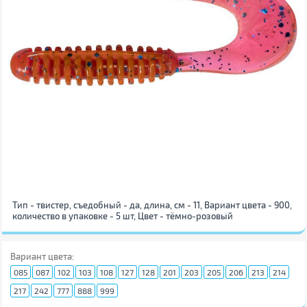
Тип - твистер, съедобный - да, длина, см - 11, Вариант цвета - 900,
количество в упаковке - 5 шт, Цвет - тёмно-розовый
Вариант цвета:
085
087
102
103
108
127
128
201
203
205
206
213
214
217
242
777
888
999