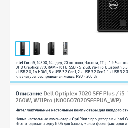
Intel Core i5, 14500, 14 ядер, 20 потоков, Частота, ГГц - 1.9, Частот
UHD Graphics 770, RAM - 16 ГБ, SSD - 512 GB, Wi-Fi 6, Bluetooth 5.3, 
x USB 2.0, 1 х HDMI, 3 x USB 3.2 Gen1, 2 x USB 3.2 Gen2, 1 x USB 3.
клавиатура, беспроводная мышь, PSU - 260 Вт
Описание
Dell Optiplex 7020 SFF Plus / i
260W, W11Pro (N006O7020SFFPUA_WP)
Интеллектуальные настольные компьютеры для каждого ст
Новые настольные компьютеры
OptiPlex
с процессорами Intel C
«Все-в-одном» и одну BIOS для башен, малых форм-факторов 