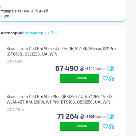
т
 товара в течении 14 дней
сяцев
 категории
Компьютеры
Dell
Компьютер Dell Pro Slim /U7-265, 16, 512, Kb/Mouse, W11Pro
(BTO108_QCS1250_UA_WP)
U1135501
67 490
₴
+1 244
баллов
КУПИТЬ
Компьютер Dell Pro Slim Plus QBS1250 / Ultra7 265, 16, 512,
WLAN+BT, KM, 260W, W11Pro (BTO106_QBS1250_UA_WP)
U1147306
71 264
₴
+1 303
баллов
КУПИТЬ