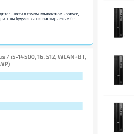
дительности в самом компактном корпусе,
, при этом будучи высокорасширяемым без
ольшую многозадачность и более плавный
us / i5-14500, 16, 512, WLAN+BT,
WP)
еменно с разрешением до 4K.
ния.
ности с минимальным пространством.
ежиме.