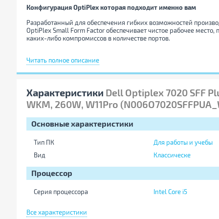
Конфигурация OptiPlex которая подходит именно вам
Разработанный для обеспечения гибких возможностей произво
OptiPlex Small Form Factor обеспечивает чистое рабочее место
каких-либо компромиссов в количестве портов.
Высокоскоростная производительность
Читать полное описание
До 128 ГБ памяти DDR5 следующего поколения обеспечивают б
переход между приложениями.
Характеристики
Dell Optiplex 7020 SFF Pl
Поддержка 4 дисплеев
WKM, 260W, W11Pro (N006O7020SFFPUA_
Интегрированная графика поддерживает до 4 дисплеев одновр
Дискретная графика Intel
Основные характеристики
Наслаждайтесь плавным просмотром, без прерываний обновле
Тип ПК
Для работы и учебы
Элегантный вид, экономия пространства
Вид
Классическе
Компактный дизайн, достигайте максимальной производитель
Процессор
Улучшенные тепловые характеристики и акустика
Серия процессора
Intel Core i5
Новые тепловые опции позволяют настроить систему в тихом р
Поколение процессора Intel
14-е поколение
Все характеристики
Удобное подключение
Модель процессора
14500