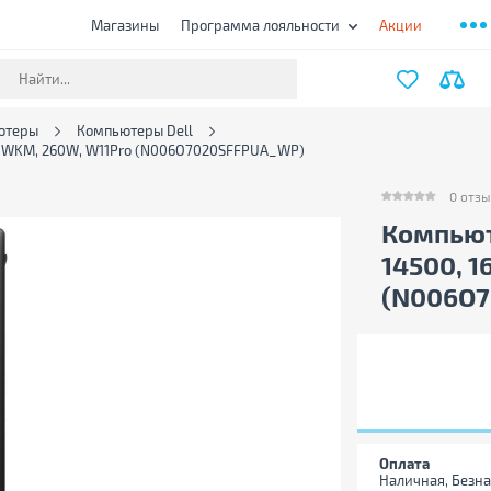
Магазины
Программа лояльности
Акции
ютеры
Компьютеры Dell
+BT, WKM, 260W, W11Pro (N006O7020SFFPUA_WP)
0
отзы
0
отзыво
Компьюте
14500, 1
(N006O
Оплата
Наличная, Безна