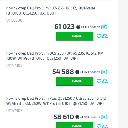
Компьютер Dell Pro Slim /U7-265, 16, 512, Kb/Mouse
(BTO108_QCS1250_UA_UBU)
U1135500
61 023
₴
+1 113
баллов
КУПИТЬ
Компьютер Dell Pro Slim QCS1250 /Ultra5 235, 16, 512, KM,
180W, W11Pro (BTO105_QCS1250_UA_WP)
U1147305
54 588
₴
+1 027
баллов
КУПИТЬ
Компьютер Dell Pro Slim Plus QBS1250 / Ultra5 235, 16, 512,
WLAN+BT, KM, 260W, W11Pro (BTO103_QBS1250_UA_WP)
U1147303
58 610
₴
+1 067
баллов
КУПИТЬ