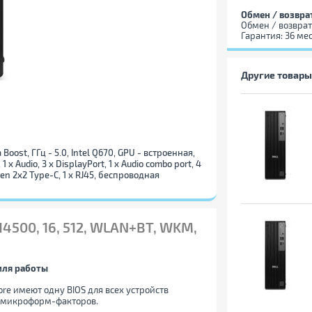
Обмен / возвра
Обмен / возврат
Гарантия: 36 ме
Другие товары
а Boost, ГГц - 5.0, Intel Q670, GPU - встроенная,
1 х Audio, 3 x DisplayPort, 1 х Audio combo port, 4
2 Gen 2x2 Type-C, 1 x RJ45, беспроводная
5-14500, 16, 512, WLAN+BT, WKM,
иля работы
ore имеют одну BIOS для всех устройств
и микроформ-факторов.