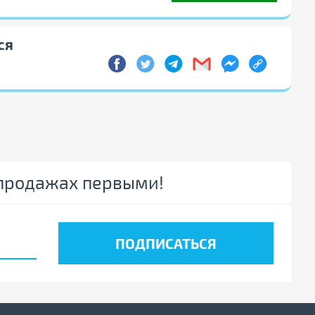
ся
спродажах первыми!