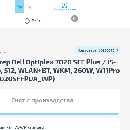
Рус
Укр
Отследить заказ
0
Войти
Код товара:
U0950678
вов
в
Код товара:
U0950678
р Dell Optiplex 7020 SFF Plus / i5-
6, 512, WLAN+BT, WKM, 260W, W11Pro
7020SFFPUA_WP)
Снят с производства
личная, VISA/Mastercard