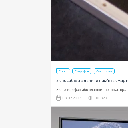
Статті
Смартфон
Смартфони
5 способів звільнити пам’ять смар
Якщо телефон або планшет починає працю
08.02.2023
310829