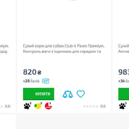
міум.
Сухий корм для собак Club 4 Paws Преміум.
Сухий
орід
Контроль ваги з індичкою для середніх та
Актив
великих порід 5 кг (4820215367868)
(4820
820
98
₴
+28
балів
+34
ба
КУПИТИ
3
3
3
3
0.0
0.0