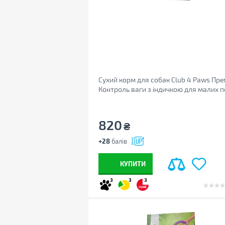
Сухий корм для собак Club 4 Paws Пре
Контроль ваги з індичкою для малих п
5 кг (4820215367851)
820
₴
+28
балів
КУПИТИ
3
3
3