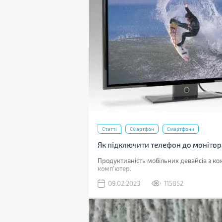
Статті
Смартфон
Смартфони
Як підключити телефон до монітор
Продуктивність мобільних девайсів з ко
комп'ютер.
09.02.2023
115852