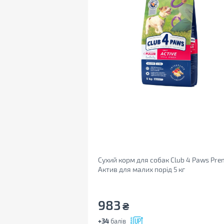
Сухий корм для собак Club 4 Paws Pr
Актив для малих порід 5 кг
(4820215367998)
983
₴
+34
балів