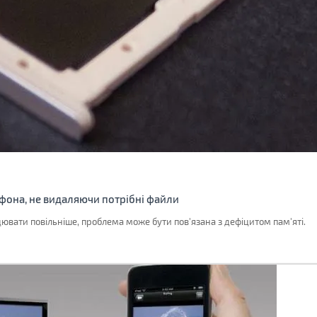
тфона, не видаляючи потрібні файли
вати повільніше, проблема може бути пов'язана з дефіцитом пам'яті.