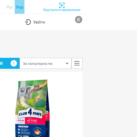
Рус
Укр
Відстежити замовлення
0
Увійти
И
1
За популярністю