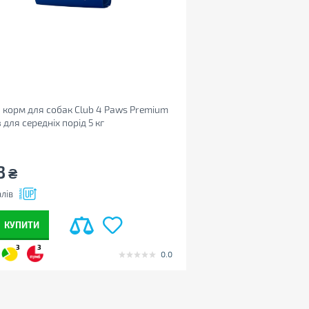
 корм для собак Club 4 Paws Premium
 для середніх порід 5 кг
215367981)
3
₴
лів
КУПИТИ
3
3
0.0