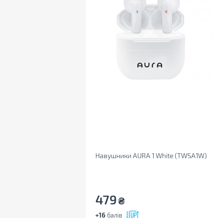
Навушники AURA 1 White (TWSA1W)
479
₴
+16
балів