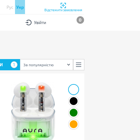
Рус
Укр
Відстежити замовлення
0
Увійти
И
1
За популярністю