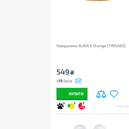
Навушники AURA 6 Orange (TWSA6O)
549
₴
+19
балів
КУПИТИ
3
3
3