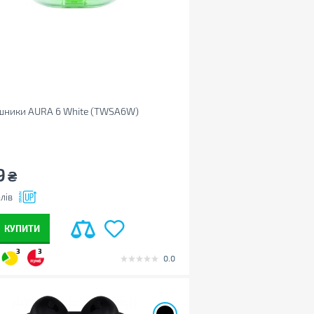
шники AURA 6 White (TWSA6W)
9
₴
лів
КУПИТИ
3
3
0.0