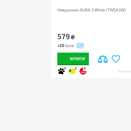
Навушники AURA 3 White (TWSA3W)
579
₴
+20
балів
КУПИТИ
3
3
3