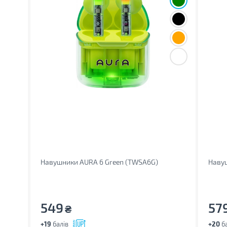
Навушники AURA 6 Green (TWSA6G)
Навуш
549
57
₴
+19
балів
+20
ба