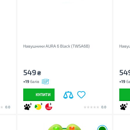
Навушники AURA 6 Black (TWSA6B)
Наву
549
54
₴
+19
балів
+19
ба
КУПИТИ
3
3
3
3
0.0
0.0