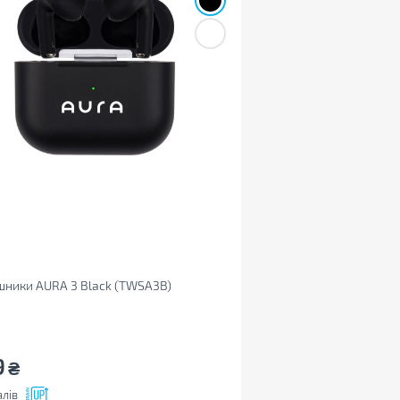
ники AURA 3 Black (TWSA3B)
9
₴
лів