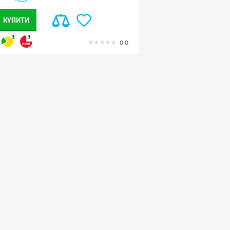
КУПИТИ
3
3
0.0