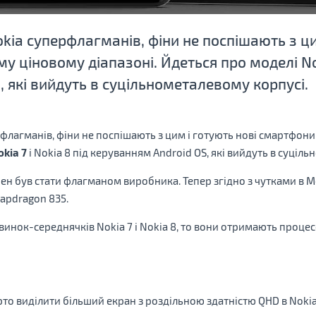
okia суперфлагманів, фіни не поспішають з ци
 ціновому діапазоні. Йдеться про моделі Noki
 які вийдуть в суцільнометалевому корпусі.
ерфлагманів, фіни не поспішають з цим і готують нові смартфон
okia 7
і Nokia 8 під керуванням Android OS, які вийдуть в суціл
н був стати флагманом виробника. Тепер згідно з чутками в Мер
napdragon 835.
инок-середнячків Nokia 7 і Nokia 8, то вони отримають процес
то виділити більший екран з роздільною здатністю QHD в Nokia 