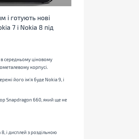
м і готують нові
a 7 і Nokia 8 під
и в середньому ціновому
ьнометалевому корпусі.
ежі його ім'я буде Nokia 9, і
ор Snapdragon 660, який ще не
8, і дисплей з роздільною