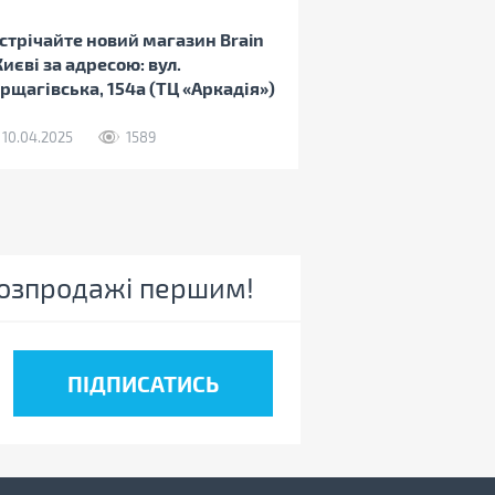
стрічайте новий магазин Brain
Києві за адресою: вул.
рщагівська, 154а (ТЦ «Аркадія»)
10.04.2025
1589
 розпродажі першим!