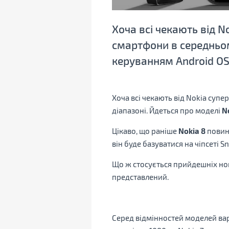
Хоча всі чекають від N
смартфони в середньому
керуванням Android OS,
Хоча всі чекають від Nokia суп
діапазоні. Йдеться про моделі
N
Цікаво, що раніше
Nokia 8
повине
він буде базуватися на чіпсеті S
Що ж стосується прийдешніх нов
представлений.
Серед відмінностей моделей вар