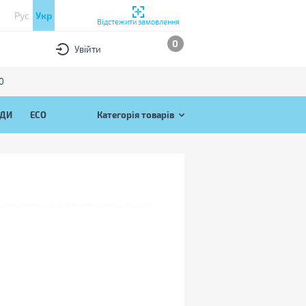
Рус
Укр
Відстежити замовлення
0
Увійти
0
ЯДИ
ECO
Категорія товарів