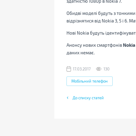
здатністю 1080p в Nokia 7.
Обидві моделі будуть з тонкими
відрізнятися від Nokia 3, 5 і 6. 
Нові Nokia будуть ідентифікуват
Анонсу нових смартфонів
Nokia
даних немає.
17.03.2017
130
Мобільний телефон
До списку статей