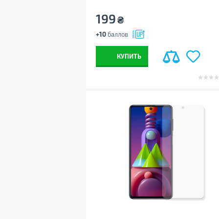
199
₴
+10
баллов
КУПИТЬ