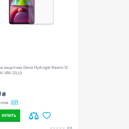
а защитная Devia Hydrogel Xiaomi 12
(DV-XM-12LU)
9
₴
ллов
КУПИТЬ
0.0