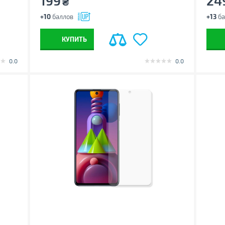
199
24
₴
+10
баллов
+13
ба
КУПИТЬ
0.0
0.0