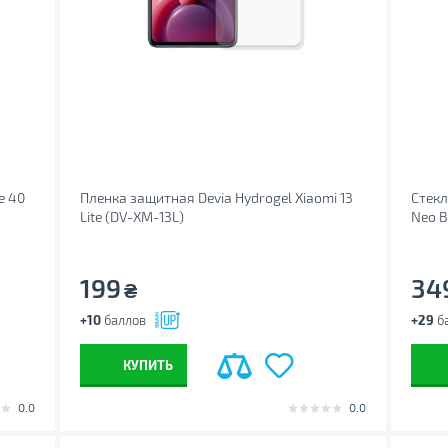
e 40
Пленка защитная Devia Hydrogel Xiaomi 13
Стекл
Lite (DV-XM-13L)
Neo B
199
34
₴
+10
баллов
+29
б
КУПИТЬ
0.0
0.0