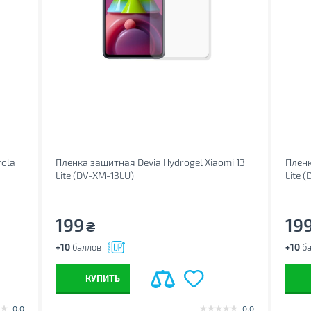
rola
Пленка защитная Devia Hydrogel Xiaomi 13
Пленк
Lite (DV-XM-13LU)
Lite 
199
19
₴
+10
баллов
+10
ба
КУПИТЬ
0.0
0.0