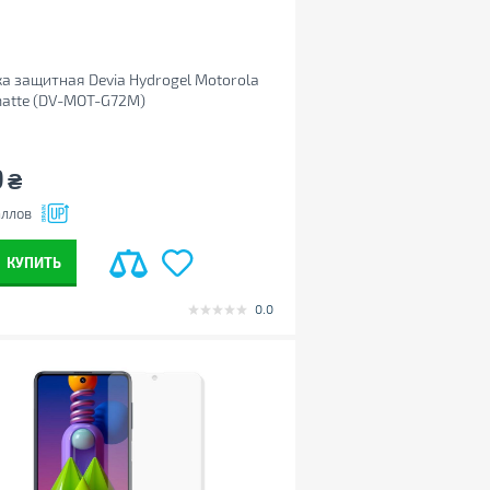
а защитная Devia Hydrogel Motorola
atte (DV-MOT-G72M)
9
₴
ллов
КУПИТЬ
0.0