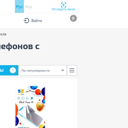
Рус
Укр
Отследить заказ
0
Войти
екла
лефонов с
РЫ
1
По популярности