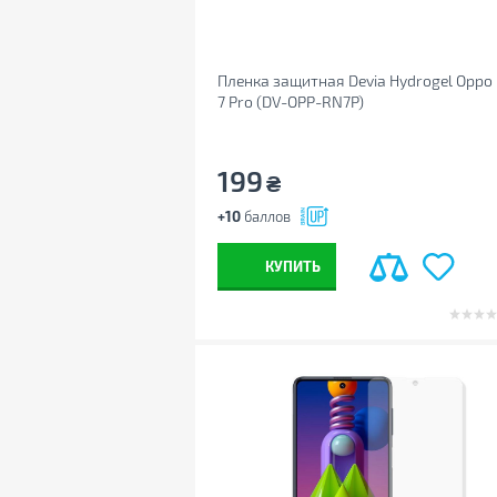
Пленка защитная Devia Hydrogel Oppo
7 Pro (DV-OPP-RN7P)
199
₴
+10
баллов
КУПИТЬ