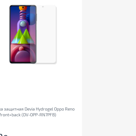
а защитная Devia Hydrogel Oppo Reno
 front+back (DV-OPP-RN7PFB)