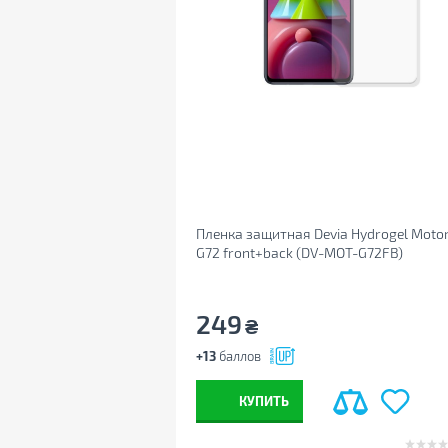
Пленка защитная Devia Hydrogel Moto
G72 front+back (DV-MOT-G72FB)
249
₴
+13
баллов
КУПИТЬ