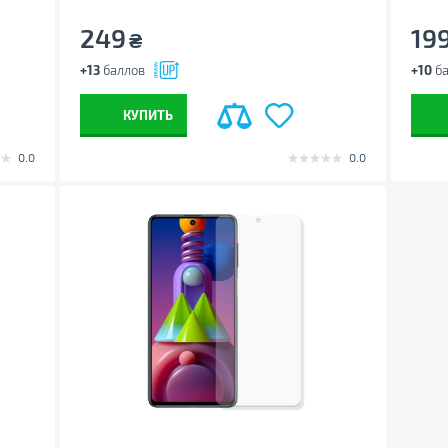
249
19
₴
+13
баллов
+10
ба
КУПИТЬ
0.0
0.0