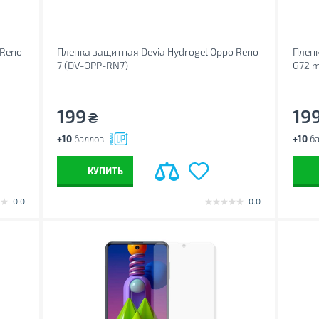
 Reno
Пленка защитная Devia Hydrogel Oppo Reno
Пленк
7 (DV-OPP-RN7)
G72 m
199
19
₴
+10
баллов
+10
ба
КУПИТЬ
0.0
0.0