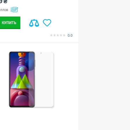
9
₴
ллов
КУПИТЬ
0.0