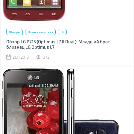
Обзоры
Пленка защитная
LG
Обзор LG P715 (Optimus L7 II Dual): Младший брат-
близнец LG Optimus L7
21.11.2013
372