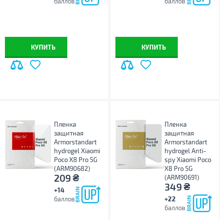
баллов
баллов
КУПИТЬ
КУПИТЬ
Пленка
Пленка
защитная
защитная
Armorstandart
Armorstandart
hydrogel Xiaomi
hydrogel Anti-
Poco X8 Pro 5G
spy Xiaomi Poco
(ARM90682)
X8 Pro 5G
₴
209
(ARM90691)
₴
349
+14
баллов
+22
баллов