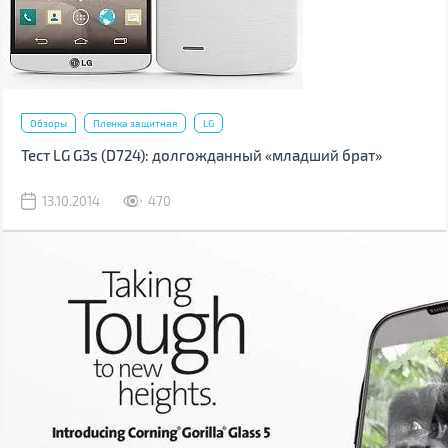
Обзоры
Пленка защитная
LG
Тест LG G3s (D724): долгожданный «младший брат»
13.10.2014
470