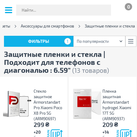
0
ншеты
Аксессуары для смартфонов
Защитные пленки и стекла
ФИЛЬТРЫ
1
По популярности
ФИЛЬТРЫ
1
По популярности
Защитные пленки и стекла |
Подходит для телефонов с
диагональю : 6.59"
(13 товаров)
Стекло
Пленка
защитное
защитная
Armorstandart
Armorstandart
Pro Xiaomi Poco
hydrogel Xiaomi
X8 Pro 5G
17T 5G
(ARM90697)
(ARM90937)
₴
₴
299
209
+20
+14