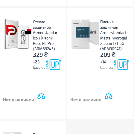
Стекло
Пленка
защитное
защитная
Armorstandart
Armorstandart
Icon Xiaomi
Matte hydrogel
Poco F8 Pro
Xiaomi 17T 5G
(ARM89245)
(ARM90941)
₴
₴
329
209
+23
+14
баллов
баллов
Нет в наличии
Нет в наличии