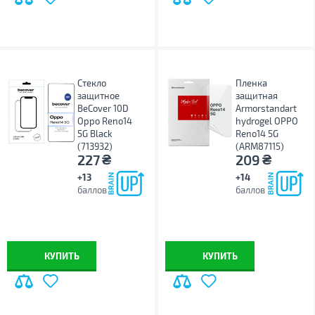
Стекло
Пленка
защитное
защитная
BeCover 10D
Armorstandart
Oppo Reno14
hydrogel OPPO
5G Black
Reno14 5G
(713932)
(ARM87115)
₴
₴
227
209
+13
+14
баллов
баллов
КУПИТЬ
КУПИТЬ