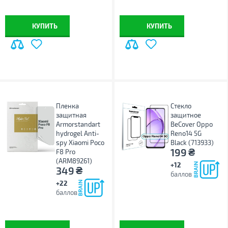
КУПИТЬ
КУПИТЬ
Пленка
Стекло
защитная
защитное
Armorstandart
BeCover Oppo
hydrogel Anti-
Reno14 5G
spy Xiaomi Poco
Black (713933)
₴
199
F8 Pro
(ARM89261)
+12
₴
349
баллов
+22
баллов