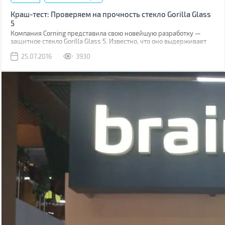
Краш-тест: Проверяем на прочность стекло Gorilla Glass
5
Компания Corning представила свою новейшую разработку —
защитное стекло Gorilla Glass 5. Известно, что оно выдерживает
падение на твёрдую поверхность с высоты до 1,6 м в 80% случаев.
25.07.2016
3930
Как правило, большинство из них происходит при фотосессиях
селфи.