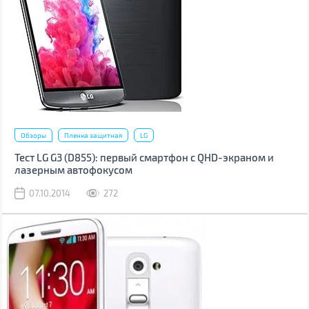
Обзоры
Пленка защитная
LG
Тест LG G3 (D855): первый смартфон с QHD-экраном и
лазерным автофокусом
07.10.2014
272