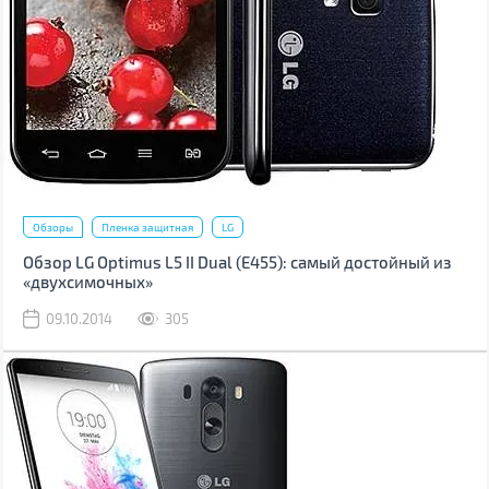
Обзоры
Пленка защитная
LG
Обзор LG Optimus L5 II Dual (Е455): самый достойный из
«двухсимочных»
09.10.2014
305